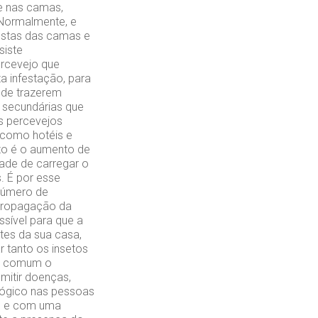
e nas camas,
 Normalmente, e
estas das camas e
siste
ercevejo que
 infestação, para
 de trazerem
 secundárias que
os percevejos
, como hotéis e
nto é o aumento de
dade de carregar o
. É por esse
número de
 propagação da
sível para que a
tes da sua casa,
r tanto os insetos
ça comum o
mitir doenças,
lógico nas pessoas
lo e com uma