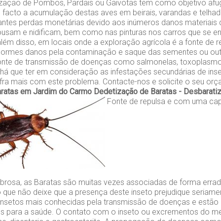
zação de Pombos, Pardais ou Gaivotas tem como objetivo afu
e facto a acumulação destas aves em beirais, varandas e telh
tantes perdas monetárias devido aos inúmeros danos materiais
ousam e nidificam, bem como nas pinturas nos carros que se 
lém disso, em locais onde a exploração agrícola é a fonte de r
ormes danos pela contaminação e saque das sementes ou out
onte de transmissão de doenças como salmonelas, toxoplasm
, há que ter em consideração as infestações secundárias de ins
fra mais com este problema. Contacte-nos e solicite o seu orç
aratas em Jardim do Carmo
Dedetização de Baratas - Desbarati
Fonte de repulsa e com uma ca
rosa, as Baratas são muitas vezes associadas de forma erra
 que não deixe que a presença deste inseto prejudique seriame
insetos mais conhecidas pela transmissão de doenças e estão
cos para a saúde. O contato com o inseto ou excrementos do 