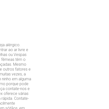
ja alérgico.
rar ao ar livre e
elhas ou Vespas
as fêmeas têm o
meaçadas. Mesmo
e outros fatores e
uitas vezes, a
um ninho em alguma
esmo porque pode
nça contate-nos e
ex oferece várias
 rápida. Contate-
acilmente
, em sótãos, em