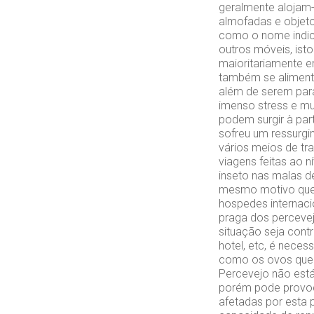
geralmente alojam-
almofadas e objet
como o nome indic
outros móveis, ist
maioritariamente 
também se aliment
além de serem para
imenso stress e mu
podem surgir à par
sofreu um ressurgi
vários meios de tr
viagens feitas ao 
inseto nas malas d
mesmo motivo que 
hospedes internaci
praga dos percevej
situação seja cont
hotel, etc, é neces
como os ovos que 
Percevejo não está
porém pode provoca
afetadas por esta 