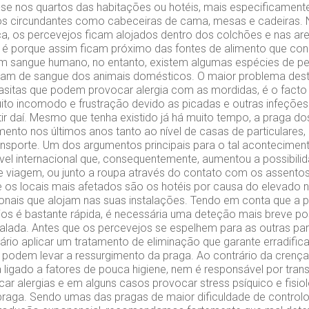
se nos quartos das habitações ou hotéis, mais especificament
os circundantes como cabeceiras de cama, mesas e cadeiras.
a, os percevejos ficam alojados dentro dos colchões e nas ar
o é porque assim ficam próximo das fontes de alimento que con
em sangue humano, no entanto, existem algumas espécies de p
am de sangue dos animais domésticos. O maior problema desta
sitas que podem provocar alergia com as mordidas, é o facto
ito incomodo e frustração devido as picadas e outras infeções
tir daí. Mesmo que tenha existido já há muito tempo, a praga d
mento nos últimos anos tanto ao nível de casas de particulares
ansporte. Um dos argumentos principais para o tal acontecime
nível internacional que, consequentemente, aumentou a possibili
e viagem, ou junto a roupa através do contato com os assentos
os locais mais afetados são os hotéis por causa do elevado 
onais que alojam nas suas instalações. Tendo em conta que a
os é bastante rápida, é necessária uma deteção mais breve pos
ralada. Antes que os percevejos se espelhem para as outras par
sário aplicar um tratamento de eliminação que garante erradifica
podem levar a ressurgimento da praga. Ao contrário da cren
 ligado a fatores de pouca higiene, nem é responsável por trans
r alergias e em alguns casos provocar stress psíquico e fisio
praga. Sendo umas das pragas de maior dificuldade de contro