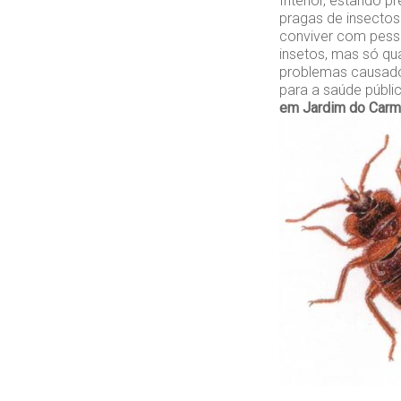
Interior, estando 
pragas de insecto
conviver com pesso
insetos, mas só qu
problemas causado
para a saúde públ
em Jardim do Car