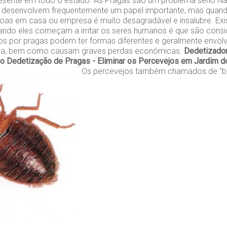
presente em todo o estado. As Pragas são um problema sério Na
s desenvolvem frequentemente um papel importante, mas qua
as em casa ou empresa é muito desagradável e insalubre. Exi
ando eles começam a irritar os seres humanos é que são cons
s por pragas podem ter formas diferentes e geralmente env
ica, bem como causam graves perdas económicas.
Dedetizador
mo
Dedetização de Pragas - Eliminar os Percevejos em Jardim 
Os percevejos também chamados de "be