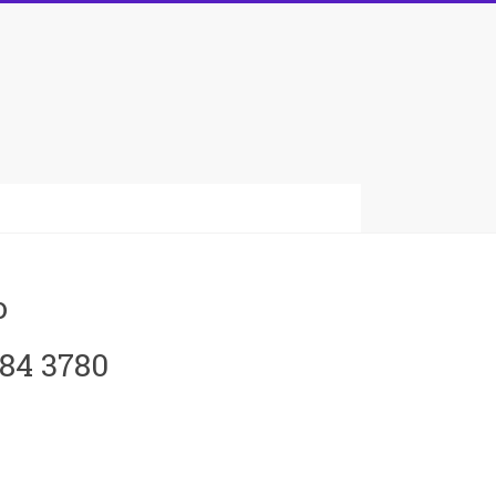
o
084 3780