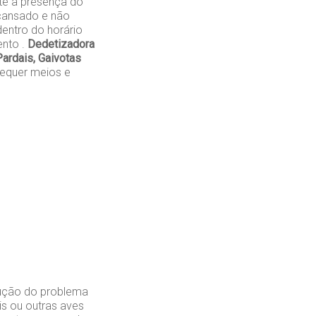
te a presença do
cansado e não
entro do horário
ento .
Dedetizadora
ardais, Gaivotas
requer meios e
lução do problema
is ou outras aves