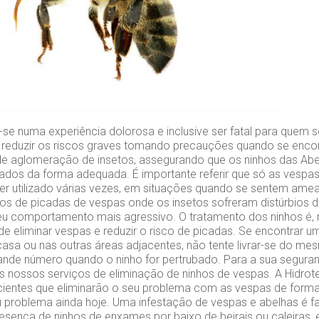
se numa experiência dolorosa e inclusive ser fatal para quem se
l reduzir os riscos graves tomando precauções quando se encont
de aglomeração de insetos, assegurando que os ninhos das Ab
lados da forma adequada. É importante referir que só as vesp
er utilizado várias vezes, em situações quando se sentem a
os de picadas de vespas onde os insetos sofreram distúrbios d
u comportamento mais agressivo. O tratamento dos ninhos é, m
de eliminar vespas e reduzir o risco de picadas. Se encontrar 
casa ou nas outras áreas adjacentes, não tente livrar-se do m
nde número quando o ninho for pertrubado. Para a sua segura
s nossos serviços de eliminação de ninhos de vespas. A Hidrot
cientes que eliminarão o seu problema com as vespas de forma
u problema ainda hoje. Uma infestação de vespas e abelhas é f
presença de ninhos de enxames por baixo de beirais ou caleiras