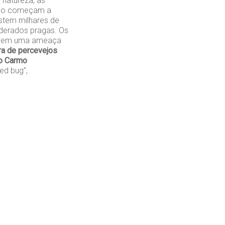
 natureza, as
ndo começam a
stem milhares de
iderados pragas. Os
olvem uma ameaça
a de percevejos
do Carmo
d bug”,