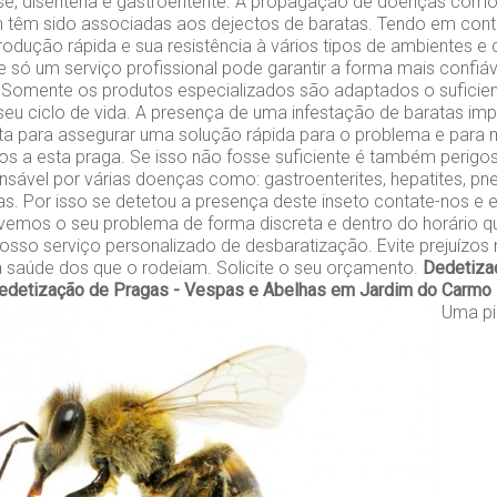
ose, disenteria e gastroenterite. A propagação de doenças co
 têm sido associadas aos dejectos de baratas. Tendo em cont
odução rápida e sua resistência à vários tipos de ambientes e
 só um serviço profissional pode garantir a forma mais confiáve
 Somente os produtos especializados são adaptados o suficien
seu ciclo de vida. A presença de uma infestação de baratas im
ta para assegurar uma solução rápida para o problema e para m
s a esta praga. Se isso não fosse suficiente é também perigo
sável por várias doenças como: gastroenterites, hepatites, pn
as. Por isso se detetou a presença deste inseto contate-nos e e
vemos o seu problema de forma discreta e dentro do horário qu
osso serviço personalizado de desbaratização. Evite prejuízo
a saúde dos que o rodeiam. Solicite o seu orçamento.
Dedetiza
edetização de Pragas - Vespas e Abelhas em Jardim do Carmo
Uma pi