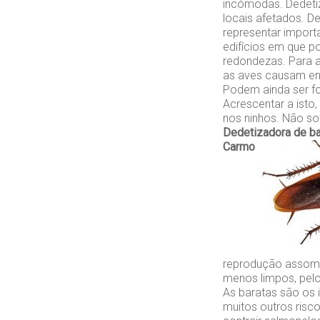
incómodas. Dedeti
locais afetados. D
representar impor
edifícios em que p
redondezas. Para a
as aves causam en
Podem ainda ser f
Acrescentar a isto
nos ninhos. Não so
Dedetizadora de b
Carmo
reprodução assomb
menos limpos, pelo
As baratas são os 
muitos outros ris