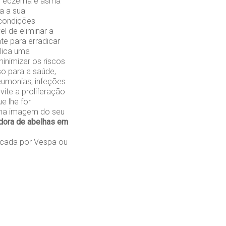
mo eczema e asma
a a sua
 condições
l de eliminar a
te para erradicar
plica uma
inimizar os riscos
so para a saúde,
eumonias, infeções
vite a proliferação
e lhe for
s na imagem do seu
dora de abelhas em
cada por Vespa ou