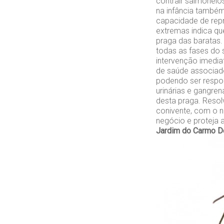
contrair salmonel
na infância também
capacidade de repr
extremas indica que
praga das baratas.
todas as fases do 
intervenção imedia
de saúde associado
podendo ser respon
urinárias e gangren
desta praga. Resol
conivente, com o n
negócio e proteja 
Jardim do Carmo
D