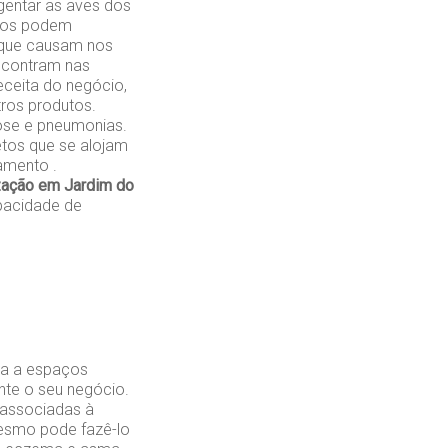
gentar as aves dos
ados podem
 que causam nos
encontram nas
eceita do negócio,
ros produtos.
ose e pneumonias.
etos que se alojam
amento .
zação em Jardim do
pacidade de
da a espaços
nte o seu negócio.
 associadas à
mesmo pode fazê-lo