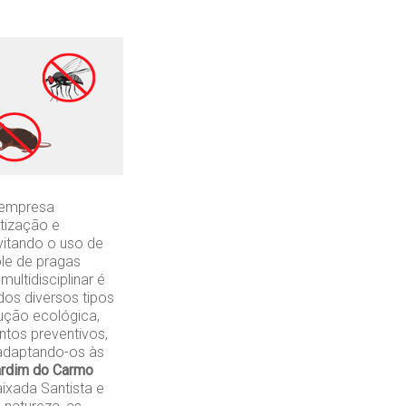
 empresa
tização e
vitando o uso de
ole de pragas
ultidisciplinar é
os diversos tipos
lução ecológica,
ntos preventivos,
 adaptando-os às
ardim do Carmo
ixada Santista e