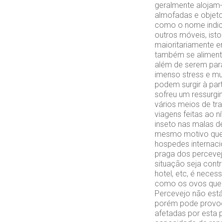
geralmente alojam-
almofadas e objet
como o nome indic
outros móveis, ist
maioritariamente 
também se aliment
além de serem para
imenso stress e mu
podem surgir à par
sofreu um ressurgi
vários meios de tr
viagens feitas ao 
inseto nas malas d
mesmo motivo que 
hospedes internaci
praga dos percevej
situação seja cont
hotel, etc, é neces
como os ovos que 
Percevejo não está
porém pode provoca
afetadas por esta 