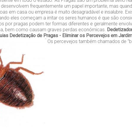
presente em todo o estado. As Pragas são um problema sério Na
s desenvolvem frequentemente um papel importante, mas qua
as em casa ou empresa é muito desagradável e insalubre. Exi
ando eles começam a irritar os seres humanos é que são cons
s por pragas podem ter formas diferentes e geralmente env
ica, bem como causam graves perdas económicas.
Dedetizador
uias
Dedetização de Pragas - Eliminar os Percevejos em Jardi
Os percevejos também chamados de "be