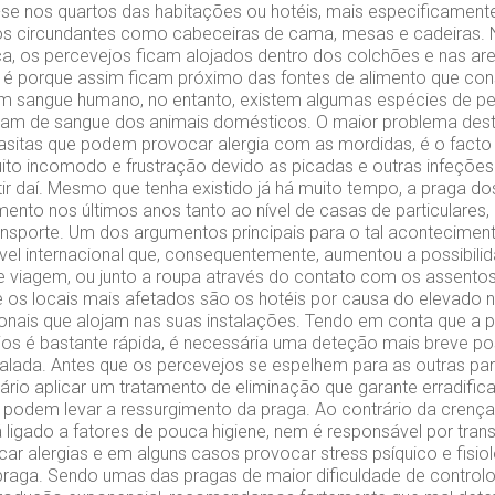
se nos quartos das habitações ou hotéis, mais especificament
os circundantes como cabeceiras de cama, mesas e cadeiras.
a, os percevejos ficam alojados dentro dos colchões e nas ar
o é porque assim ficam próximo das fontes de alimento que con
em sangue humano, no entanto, existem algumas espécies de p
am de sangue dos animais domésticos. O maior problema desta
sitas que podem provocar alergia com as mordidas, é o facto
ito incomodo e frustração devido as picadas e outras infeções
tir daí. Mesmo que tenha existido já há muito tempo, a praga d
mento nos últimos anos tanto ao nível de casas de particulares
ansporte. Um dos argumentos principais para o tal acontecime
nível internacional que, consequentemente, aumentou a possibili
e viagem, ou junto a roupa através do contato com os assentos
os locais mais afetados são os hotéis por causa do elevado 
onais que alojam nas suas instalações. Tendo em conta que a
os é bastante rápida, é necessária uma deteção mais breve pos
ralada. Antes que os percevejos se espelhem para as outras par
sário aplicar um tratamento de eliminação que garante erradifica
podem levar a ressurgimento da praga. Ao contrário da cren
 ligado a fatores de pouca higiene, nem é responsável por trans
r alergias e em alguns casos provocar stress psíquico e fisio
praga. Sendo umas das pragas de maior dificuldade de contro