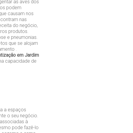
gentar as aves dos
ados podem
 que causam nos
encontram nas
eceita do negócio,
ros produtos.
ose e pneumonias.
etos que se alojam
amento .
atização em Jardim
ma capacidade de
da a espaços
nte o seu negócio.
 associadas à
mesmo pode fazê-lo