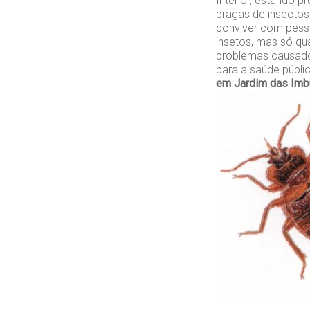
Interior, estando 
pragas de insecto
conviver com pesso
insetos, mas só qu
problemas causado
para a saúde públ
em Jardim das Imb