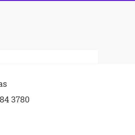
as
084 3780