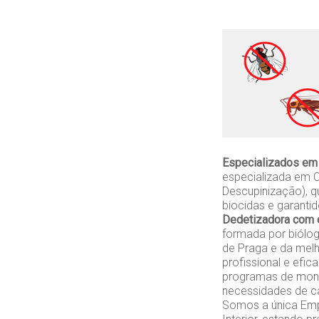
Especializados em
especializada em C
Descupinização), q
biocidas e garanti
Dedetizadora com 
formada por biólo
de Praga e da melh
profissional e efi
programas de monit
necessidades de ca
Somos a única Empr