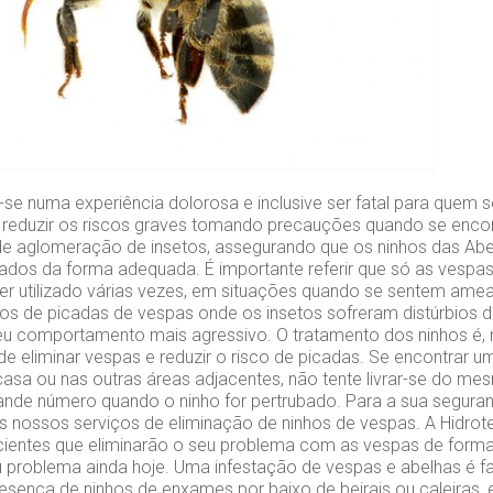
se numa experiência dolorosa e inclusive ser fatal para quem se
l reduzir os riscos graves tomando precauções quando se encont
de aglomeração de insetos, assegurando que os ninhos das Ab
lados da forma adequada. É importante referir que só as vesp
er utilizado várias vezes, em situações quando se sentem a
os de picadas de vespas onde os insetos sofreram distúrbios d
u comportamento mais agressivo. O tratamento dos ninhos é, m
de eliminar vespas e reduzir o risco de picadas. Se encontrar 
casa ou nas outras áreas adjacentes, não tente livrar-se do m
nde número quando o ninho for pertrubado. Para a sua segura
s nossos serviços de eliminação de ninhos de vespas. A Hidrot
cientes que eliminarão o seu problema com as vespas de forma
u problema ainda hoje. Uma infestação de vespas e abelhas é f
presença de ninhos de enxames por baixo de beirais ou caleiras