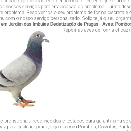
rodução exponencial, recomendamos fortemente que mal dete
 os nossos serviços para erradicação do problema. Durma des
e problema. Resolvemos o seu problema de forma discreta e d
nte, com o nosso serviço personalizado. Solicite já o seu orçam
em Jardim das Imbuias
Dedetização de Pragas - Aves: Pombos,
Repelir as aves de forma eficaz 
o profissionais, reconhecidos e testados para garantir uma so
caz para qualquer praga, seja ela com Pombos, Gaivotas, Parda