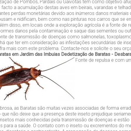
zação de Pombos, Pardais ou Gaivotas tem como objetivo afu
e facto a acumulação destas aves em beirais, varandas e telh
tantes perdas monetárias devido aos inúmeros danos materiais
ousam e nidificam, bem como nas pinturas nos carros que se 
lém disso, em locais onde a exploração agrícola é a fonte de r
ormes danos pela contaminação e saque das sementes ou out
onte de transmissão de doenças como salmonelas, toxoplasm
, há que ter em consideração as infestações secundárias de ins
fra mais com este problema. Contacte-nos e solicite o seu orç
aratas em Jardim das Imbuias
Dedetização de Baratas - Desbar
Fonte de repulsa e com u
rosa, as Baratas são muitas vezes associadas de forma erra
 que não deixe que a presença deste inseto prejudique seriame
insetos mais conhecidas pela transmissão de doenças e estão
cos para a saúde. O contato com o inseto ou excrementos do 