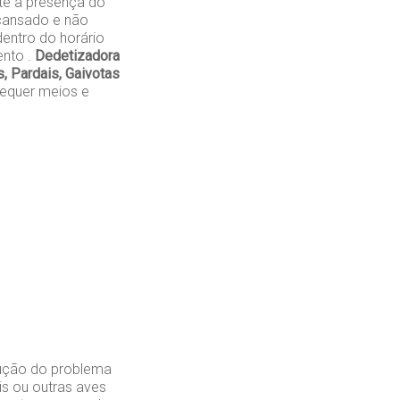
te a presença do
cansado e não
entro do horário
ento .
Dedetizadora
 Pardais, Gaivotas
requer meios e
lução do problema
is ou outras aves