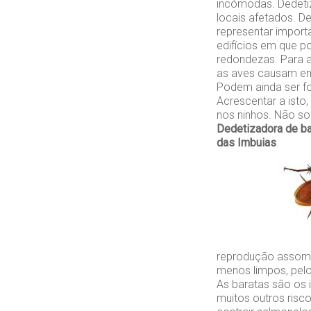
incómodas. Dedeti
locais afetados. D
representar impor
edifícios em que p
redondezas. Para a
as aves causam en
Podem ainda ser f
Acrescentar a isto
nos ninhos. Não so
Dedetizadora de b
das Imbuias
reprodução assomb
menos limpos, pelo
As baratas são os 
muitos outros ris