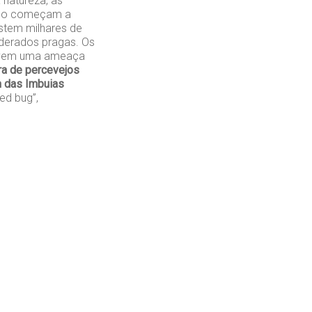
 natureza, as
ndo começam a
stem milhares de
iderados pragas. Os
olvem uma ameaça
a de percevejos
m das Imbuias
d bug”,