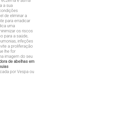
mo eczema e asma
a a sua
 condições
l de eliminar a
te para erradicar
plica uma
inimizar os riscos
so para a saúde,
eumonias, infeções
vite a proliferação
e lhe for
s na imagem do seu
dora de abelhas em
buias
cada por Vespa ou