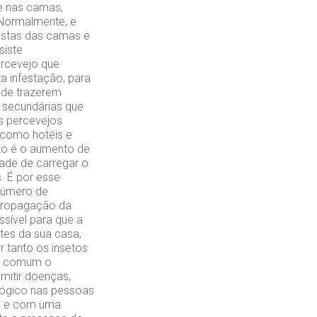
e nas camas,
 Normalmente, e
estas das camas e
siste
ercevejo que
 infestação, para
 de trazerem
 secundárias que
os percevejos
, como hotéis e
nto é o aumento de
dade de carregar o
. É por esse
número de
 propagação da
sível para que a
tes da sua casa,
r tanto os insetos
ça comum o
mitir doenças,
lógico nas pessoas
lo e com uma