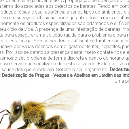
ose, disenteria e gastroenterite. A propagação de doenças co
 têm sido associadas aos dejectos de baratas. Tendo em cont
odução rápida e sua resistência à vários tipos de ambientes e
 só um serviço profissional pode garantir a forma mais confiáve
 Somente os produtos especializados são adaptados o suficien
seu ciclo de vida. A presença de uma infestação de baratas im
ta para assegurar uma solução rápida para o problema e para m
s a esta praga. Se isso não fosse suficiente é também perigo
sável por várias doenças como: gastroenterites, hepatites, pn
as. Por isso se detetou a presença deste inseto contate-nos e e
vemos o seu problema de forma discreta e dentro do horário qu
osso serviço personalizado de desbaratização. Evite prejuízo
a saúde dos que o rodeiam. Solicite o seu orçamento.
Dedetiza
s
Dedetização de Pragas - Vespas e Abelhas em Jardim das Im
Uma pi