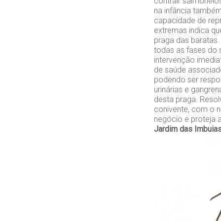
contrair salmonel
na infância também
capacidade de repr
extremas indica que
praga das baratas.
todas as fases do 
intervenção imedia
de saúde associado
podendo ser respon
urinárias e gangren
desta praga. Resol
conivente, com o n
negócio e proteja 
Jardim das Imbuia