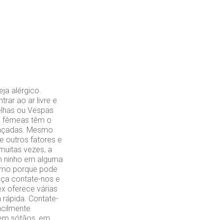
ja alérgico.
rar ao ar livre e
elhas ou Vespas
as fêmeas têm o
meaçadas. Mesmo
e outros fatores e
uitas vezes, a
um ninho em alguma
esmo porque pode
nça contate-nos e
ex oferece várias
 rápida. Contate-
acilmente
, em sótãos, em