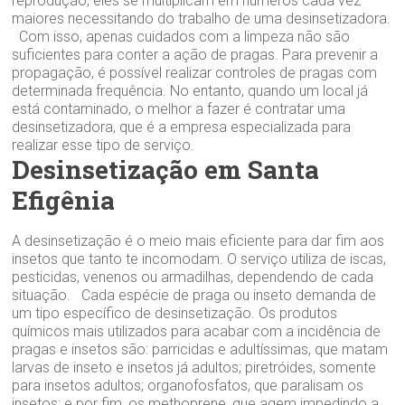
reprodução, eles se multiplicam em números cada vez
maiores necessitando do trabalho de uma desinsetizadora.
Com isso, apenas cuidados com a limpeza não são
suficientes para conter a ação de pragas. Para prevenir a
propagação, é possível realizar controles de pragas com
determinada frequência. No entanto, quando um local já
está contaminado, o melhor a fazer é contratar uma
desinsetizadora, que é a empresa especializada para
realizar esse tipo de serviço.
Desinsetização em Santa
Efigênia
A desinsetização é o meio mais eficiente para dar fim aos
insetos que tanto te incomodam. O serviço utiliza de iscas,
pesticidas, venenos ou armadilhas, dependendo de cada
situação. Cada espécie de praga ou inseto demanda de
um tipo específico de desinsetização. Os produtos
químicos mais utilizados para acabar com a incidência de
pragas e insetos são: parricidas e adultíssimas, que matam
larvas de inseto e insetos já adultos; piretróides, somente
para insetos adultos; organofosfatos, que paralisam os
insetos; e por fim, os methoprene, que agem impedindo a