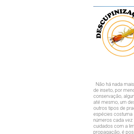
Não há nada mais d
de inseto, por men
conservação, algun
até mesmo, um des
outros tipos de pr
espécies costuma a
números cada vez 
cuidados com a lim
propagação, é poss