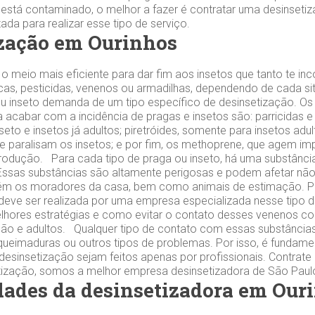
 está contaminado, o melhor a fazer é contratar uma desinsetiz
da para realizar esse tipo de serviço.
zação em Ourinhos
 o meio mais eficiente para dar fim aos insetos que tanto te 
 iscas, pesticidas, venenos ou armadilhas, dependendo de cada 
u inseto demanda de um tipo específico de desinsetização. Os
a acabar com a incidência de pragas e insetos são: parricidas e
eto e insetos já adultos; piretróides, somente para insetos adul
e paralisam os insetos; e por fim, os methoprene, que agem im
odução. Para cada tipo de praga ou inseto, há uma substância
. Essas substâncias são altamente perigosas e podem afetar nã
ém os moradores da casa, bem como animais de estimação. Po
deve ser realizada por uma empresa especializada nesse tipo de
lhores estratégias e como evitar o contato desses venenos co
ão e adultos. Qualquer tipo de contato com essas substância
, queimaduras ou outros tipos de problemas. Por isso, é fundame
esinsetização sejam feitos apenas por profissionais. Contrat
tização, somos a melhor empresa desinsetizadora de São Paul
dades da desinsetizadora em Our