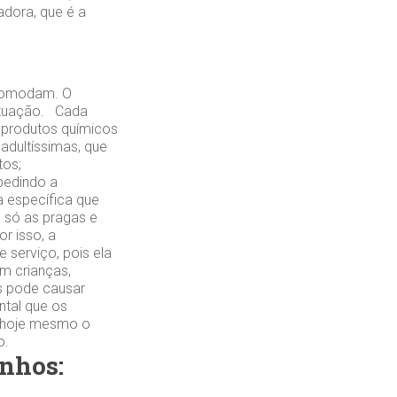
adora, que é a
incomodam. O
situação. Cada
 produtos químicos
 adultíssimas, que
tos;
pedindo a
 específica que
o só as pragas e
r isso, a
 serviço, pois ela
m crianças,
s pode causar
ntal que os
e hoje mesmo o
o.
inhos: