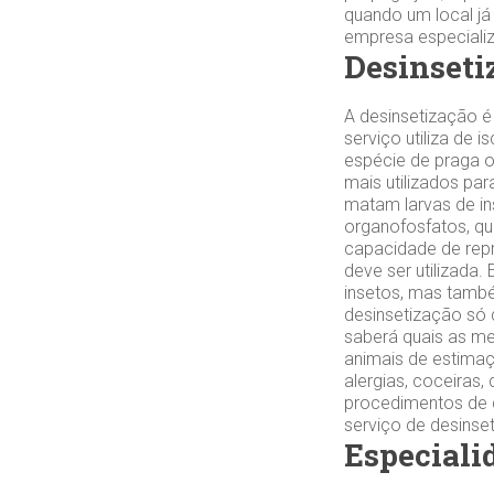
quando um local já
empresa especializa
Desinseti
A desinsetização é
serviço utiliza de
espécie de praga o
mais utilizados par
matam larvas de ins
organofosfatos, qu
capacidade de repr
deve ser utilizada
insetos, mas tamb
desinsetização só 
saberá quais as me
animais de estimaç
alergias, coceiras
procedimentos de d
serviço de desinse
Especiali