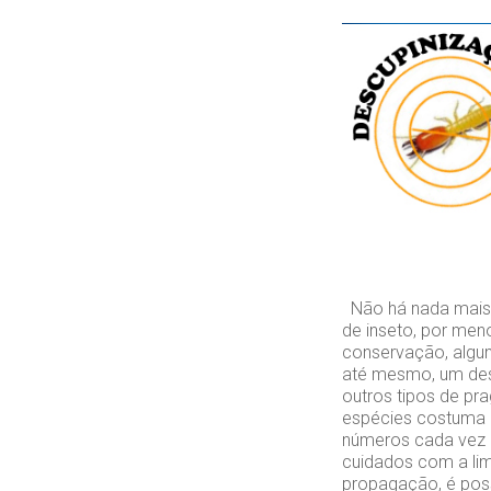
Não há nada mais d
de inseto, por men
conservação, algun
até mesmo, um des
outros tipos de pr
espécies costuma a
números cada vez 
cuidados com a lim
propagação, é poss