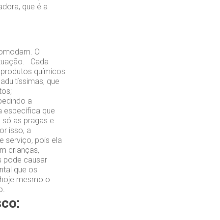
adora, que é a
incomodam. O
situação. Cada
 produtos químicos
 adultíssimas, que
tos;
pedindo a
 específica que
o só as pragas e
r isso, a
 serviço, pois ela
m crianças,
s pode causar
ntal que os
e hoje mesmo o
o.
co: