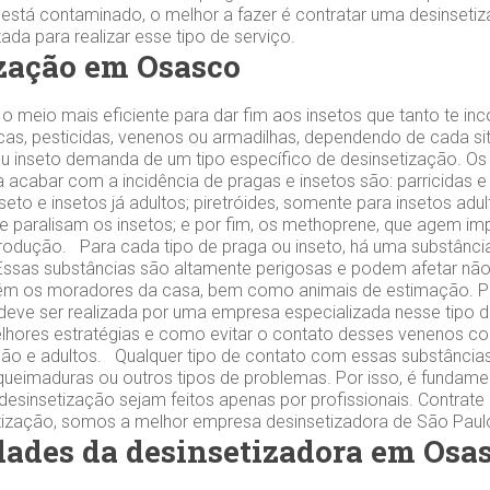
 está contaminado, o melhor a fazer é contratar uma desinsetiz
da para realizar esse tipo de serviço.
zação em Osasco
 o meio mais eficiente para dar fim aos insetos que tanto te 
 iscas, pesticidas, venenos ou armadilhas, dependendo de cada 
u inseto demanda de um tipo específico de desinsetização. Os
a acabar com a incidência de pragas e insetos são: parricidas e
eto e insetos já adultos; piretróides, somente para insetos adul
e paralisam os insetos; e por fim, os methoprene, que agem im
odução. Para cada tipo de praga ou inseto, há uma substância
. Essas substâncias são altamente perigosas e podem afetar nã
ém os moradores da casa, bem como animais de estimação. Po
deve ser realizada por uma empresa especializada nesse tipo de
lhores estratégias e como evitar o contato desses venenos co
ão e adultos. Qualquer tipo de contato com essas substância
, queimaduras ou outros tipos de problemas. Por isso, é fundame
esinsetização sejam feitos apenas por profissionais. Contrat
tização, somos a melhor empresa desinsetizadora de São Paul
dades da desinsetizadora em Osas