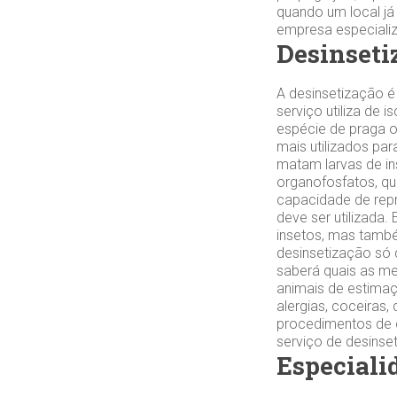
quando um local já
empresa especializa
Desinseti
A desinsetização é
serviço utiliza de
espécie de praga o
mais utilizados par
matam larvas de ins
organofosfatos, qu
capacidade de repr
deve ser utilizada
insetos, mas tamb
desinsetização só 
saberá quais as me
animais de estimaç
alergias, coceiras
procedimentos de d
serviço de desinse
Especiali