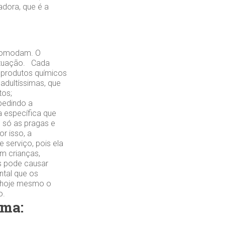
adora, que é a
incomodam. O
situação. Cada
 produtos químicos
 adultíssimas, que
tos;
pedindo a
 específica que
o só as pragas e
r isso, a
 serviço, pois ela
m crianças,
s pode causar
ntal que os
e hoje mesmo o
o.
ema: