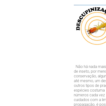
Não há nada mais d
de inseto, por men
conservação, algun
até mesmo, um des
outros tipos de pr
espécies costuma a
números cada vez 
cuidados com a lim
propagação, é poss