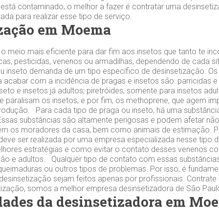
 está contaminado, o melhor a fazer é contratar uma desinsetiz
da para realizar esse tipo de serviço.
ização em Moema
 o meio mais eficiente para dar fim aos insetos que tanto te 
 iscas, pesticidas, venenos ou armadilhas, dependendo de cada 
u inseto demanda de um tipo específico de desinsetização. Os
a acabar com a incidência de pragas e insetos são: parricidas e
eto e insetos já adultos; piretróides, somente para insetos adul
e paralisam os insetos; e por fim, os methoprene, que agem im
odução. Para cada tipo de praga ou inseto, há uma substância
. Essas substâncias são altamente perigosas e podem afetar nã
ém os moradores da casa, bem como animais de estimação. Po
deve ser realizada por uma empresa especializada nesse tipo de
lhores estratégias e como evitar o contato desses venenos co
ão e adultos. Qualquer tipo de contato com essas substância
, queimaduras ou outros tipos de problemas. Por isso, é fundame
esinsetização sejam feitos apenas por profissionais. Contrat
tização, somos a melhor empresa desinsetizadora de São Paul
dades da desinsetizadora em Mo