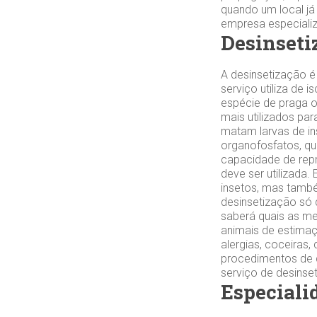
quando um local já
empresa especializa
Desinset
A desinsetização é
serviço utiliza de
espécie de praga o
mais utilizados par
matam larvas de ins
organofosfatos, qu
capacidade de repr
deve ser utilizada
insetos, mas tamb
desinsetização só 
saberá quais as me
animais de estimaç
alergias, coceiras
procedimentos de d
serviço de desinse
Especiali