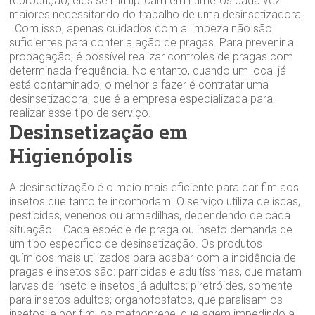
reprodução, eles se multiplicam em números cada vez
maiores necessitando do trabalho de uma desinsetizadora.
Com isso, apenas cuidados com a limpeza não são
suficientes para conter a ação de pragas. Para prevenir a
propagação, é possível realizar controles de pragas com
determinada frequência. No entanto, quando um local já
está contaminado, o melhor a fazer é contratar uma
desinsetizadora, que é a empresa especializada para
realizar esse tipo de serviço.
Desinsetização em
Higienópolis
A desinsetização é o meio mais eficiente para dar fim aos
insetos que tanto te incomodam. O serviço utiliza de iscas,
pesticidas, venenos ou armadilhas, dependendo de cada
situação. Cada espécie de praga ou inseto demanda de
um tipo específico de desinsetização. Os produtos
químicos mais utilizados para acabar com a incidência de
pragas e insetos são: parricidas e adultíssimas, que matam
larvas de inseto e insetos já adultos; piretróides, somente
para insetos adultos; organofosfatos, que paralisam os
insetos; e por fim, os methoprene, que agem impedindo a