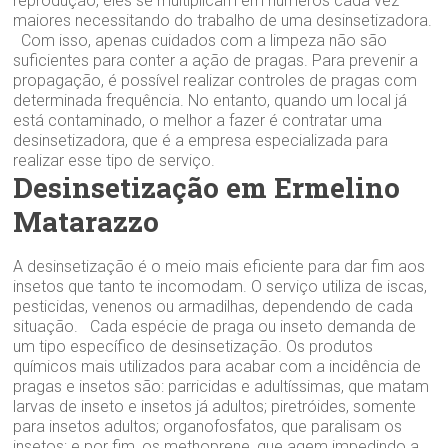
reprodução, eles se multiplicam em números cada vez
maiores necessitando do trabalho de uma desinsetizadora.
Com isso, apenas cuidados com a limpeza não são
suficientes para conter a ação de pragas. Para prevenir a
propagação, é possível realizar controles de pragas com
determinada frequência. No entanto, quando um local já
está contaminado, o melhor a fazer é contratar uma
desinsetizadora, que é a empresa especializada para
realizar esse tipo de serviço.
Desinsetização em Ermelino
Matarazzo
A desinsetização é o meio mais eficiente para dar fim aos
insetos que tanto te incomodam. O serviço utiliza de iscas,
pesticidas, venenos ou armadilhas, dependendo de cada
situação. Cada espécie de praga ou inseto demanda de
um tipo específico de desinsetização. Os produtos
químicos mais utilizados para acabar com a incidência de
pragas e insetos são: parricidas e adultíssimas, que matam
larvas de inseto e insetos já adultos; piretróides, somente
para insetos adultos; organofosfatos, que paralisam os
insetos; e por fim, os methoprene, que agem impedindo a