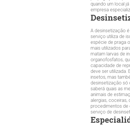
quando um local já
empresa especializa
Desinseti
A desinsetização é
serviço utiliza de
espécie de praga o
mais utilizados par
matam larvas de ins
organofosfatos, qu
capacidade de repr
deve ser utilizada
insetos, mas tamb
desinsetização só 
saberá quais as me
animais de estimaç
alergias, coceiras
procedimentos de d
serviço de desinse
Especiali