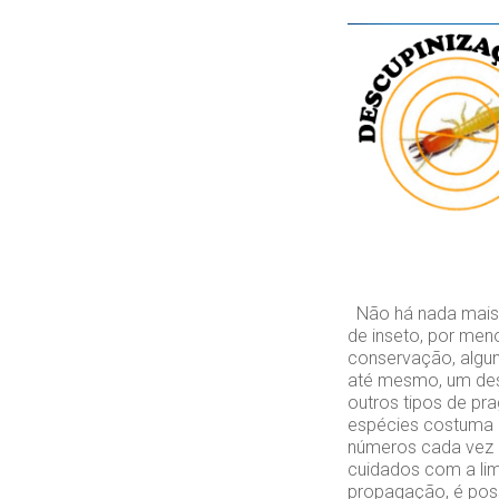
Não há nada mais d
de inseto, por men
conservação, algun
até mesmo, um des
outros tipos de pr
espécies costuma a
números cada vez 
cuidados com a lim
propagação, é poss