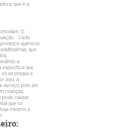
adora, que é a
incomodam. O
situação. Cada
 produtos químicos
 adultíssimas, que
tos;
pedindo a
 específica que
o só as pragas e
r isso, a
 serviço, pois ela
m crianças,
s pode causar
ntal que os
e hoje mesmo o
o.
eiro: