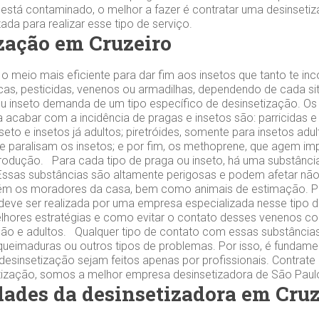
 está contaminado, o melhor a fazer é contratar uma desinsetiz
da para realizar esse tipo de serviço.
zação em Cruzeiro
 o meio mais eficiente para dar fim aos insetos que tanto te 
 iscas, pesticidas, venenos ou armadilhas, dependendo de cada 
u inseto demanda de um tipo específico de desinsetização. Os
a acabar com a incidência de pragas e insetos são: parricidas e
eto e insetos já adultos; piretróides, somente para insetos adul
e paralisam os insetos; e por fim, os methoprene, que agem im
odução. Para cada tipo de praga ou inseto, há uma substância
. Essas substâncias são altamente perigosas e podem afetar nã
ém os moradores da casa, bem como animais de estimação. Po
deve ser realizada por uma empresa especializada nesse tipo de
lhores estratégias e como evitar o contato desses venenos co
ão e adultos. Qualquer tipo de contato com essas substância
, queimaduras ou outros tipos de problemas. Por isso, é fundame
esinsetização sejam feitos apenas por profissionais. Contrat
tização, somos a melhor empresa desinsetizadora de São Paul
dades da desinsetizadora em Cruz