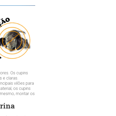
ores. Os cupins
 e claras.
cipais vilões para
erial, os cupins
é mesmo, montar os
drina