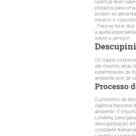
Quem já teve cupin
prejuízos para uma
podem se alimentar
mesmo o concreto.
Para se livrar dos
a ajuda especiali
sobre o serviço!
Descupin
Os cupins costuma
até mesmo atrás da
exterminá-los de f
ambiente livre de 
Processo 
O processo de desc
Agência Nacional de
ambiente. É impor
Londrina, para gar
descupinização em
constante treiname
Londrina é realiza