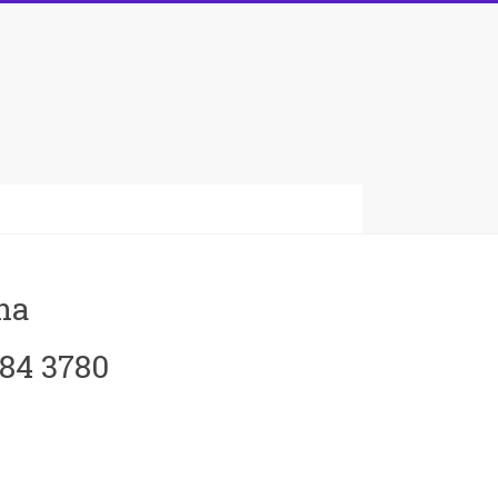
na
084 3780