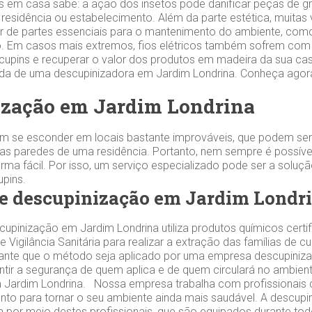
s em casa sabe: a ação dos insetos pode danificar peças de gr
 residência ou estabelecimento. Além da parte estética, muitas
 de partes essenciais para o mantenimento do ambiente, como
 Em casos mais extremos, fios elétricos também sofrem com 
 cupins e recuperar o valor dos produtos em madeira da sua cas
zada de uma descupinizadora em Jardim Londrina. Conheça ago
ização em Jardim Londrina
m se esconder em locais bastante improváveis, que podem ser
s paredes de uma residência. Portanto, nem sempre é possível
orma fácil. Por isso, um serviço especializado pode ser a soluç
cupins.
de descupinização em Jardim Londr
upinização em Jardim Londrina utiliza produtos químicos certi
 Vigilância Sanitária para realizar a extração das famílias de c
tante que o método seja aplicado por uma empresa descupiniz
antir a segurança de quem aplica e de quem circulará no ambien
 Jardim Londrina. Nossa empresa trabalha com profissionais
nto para tornar o seu ambiente ainda mais saudável. A descup
da por meio destes profissionais, que são equipados durante to