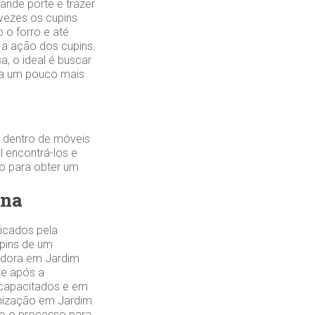
ande porte e trazer
 vezes os cupins
 o forro e até
a ação dos cupins.
a, o ideal é buscar
ra um pouco mais
 dentro de móveis
 encontrá-los e
ão para obter um
ina
ficados pela
upins de um
adora em Jardim
te após a
 capacitados e em
inização em Jardim
do o processo para