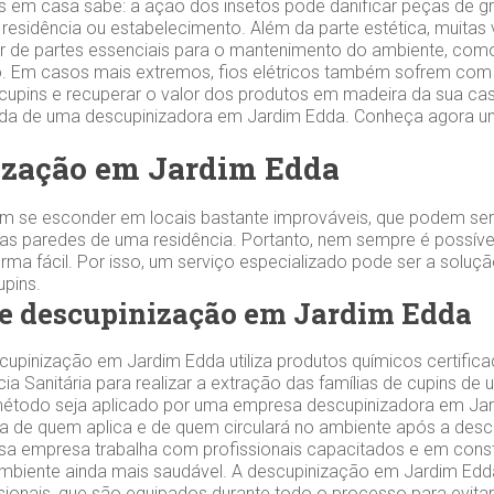
s em casa sabe: a ação dos insetos pode danificar peças de gr
 residência ou estabelecimento. Além da parte estética, muitas
 de partes essenciais para o mantenimento do ambiente, como
 Em casos mais extremos, fios elétricos também sofrem com 
 cupins e recuperar o valor dos produtos em madeira da sua cas
zada de uma descupinizadora em Jardim Edda. Conheça agora 
ização em Jardim Edda
m se esconder em locais bastante improváveis, que podem ser
s paredes de uma residência. Portanto, nem sempre é possível
orma fácil. Por isso, um serviço especializado pode ser a soluç
cupins.
de descupinização em Jardim Edda
upinização em Jardim Edda utiliza produtos químicos certific
cia Sanitária para realizar a extração das famílias de cupins de
método seja aplicado por uma empresa descupinizadora em Jar
ça de quem aplica e de quem circulará no ambiente após a des
a empresa trabalha com profissionais capacitados e em cons
ambiente ainda mais saudável. A descupinização em Jardim Edda
sionais, que são equipados durante todo o processo para evita