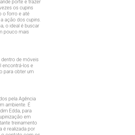
ande porte e trazer
 vezes os cupins
 o forro e até
a ação dos cupins.
a, o ideal é buscar
um pouco mais
 dentro de móveis
 encontrá-los e
ão para obter um
ados pela Agência
 um ambiente. É
dim Edda, para
cupinização em
tante treinamento
 é realizada por
r o contato com os