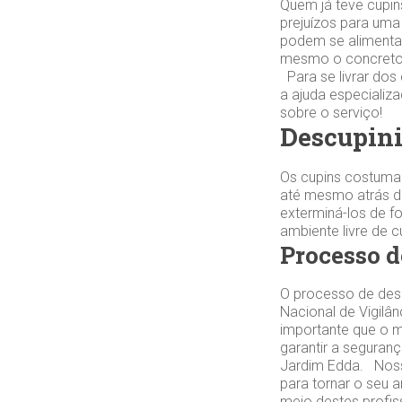
Quem já teve cupin
prejuízos para uma
podem se alimentar
mesmo o concreto.
Para se livrar dos
a ajuda especiali
sobre o serviço!
Descupin
Os cupins costuma
até mesmo atrás da
exterminá-los de f
ambiente livre de 
Processo 
O processo de desc
Nacional de Vigilân
importante que o 
garantir a seguran
Jardim Edda. Noss
para tornar o seu 
meio destes profis