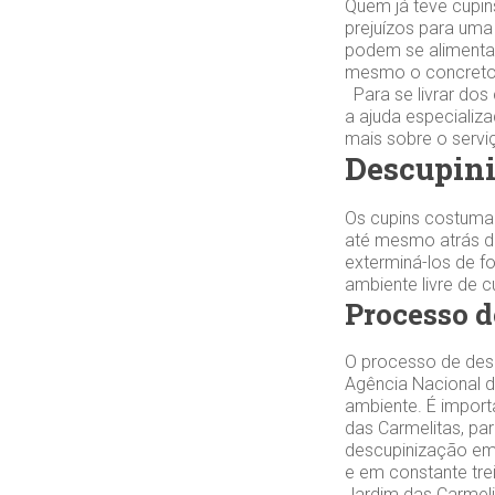
Quem já teve cupin
prejuízos para uma
podem se alimentar
mesmo o concreto.
Para se livrar dos
a ajuda especiali
mais sobre o serv
Descupini
Os cupins costuma
até mesmo atrás da
exterminá-los de f
ambiente livre de 
Processo d
O processo de desc
Agência Nacional de
ambiente. É impor
das Carmelitas, pa
descupinização em
e em constante tre
Jardim das Carmeli