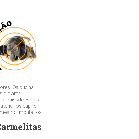
ores. Os cupins
 e claras.
cipais vilões para
erial, os cupins
é mesmo, montar os
Carmelitas