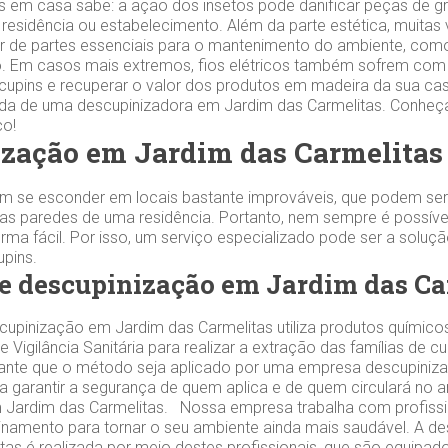
s em casa sabe: a ação dos insetos pode danificar peças de gr
 residência ou estabelecimento. Além da parte estética, muitas
 de partes essenciais para o mantenimento do ambiente, como
 Em casos mais extremos, fios elétricos também sofrem com 
 cupins e recuperar o valor dos produtos em madeira da sua cas
zada de uma descupinizadora em Jardim das Carmelitas. Conhe
iço!
zação em Jardim das Carmelitas
m se esconder em locais bastante improváveis, que podem ser
s paredes de uma residência. Portanto, nem sempre é possível
orma fácil. Por isso, um serviço especializado pode ser a soluç
cupins.
e descupinização em Jardim das Ca
upinização em Jardim das Carmelitas utiliza produtos químicos
 Vigilância Sanitária para realizar a extração das famílias de c
tante que o método seja aplicado por uma empresa descupiniz
ra garantir a segurança de quem aplica e de quem circulará no 
 Jardim das Carmelitas. Nossa empresa trabalha com profissi
inamento para tornar o seu ambiente ainda mais saudável. A d
tas é realizada por meio destes profissionais, que são equipad