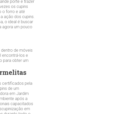
ande porte e trazer
 vezes os cupins
 o forro e até
a ação dos cupins.
a, o ideal é buscar
ça agora um pouco
 dentro de móveis
 encontrá-los e
ão para obter um
rmelitas
 certificados pela
upins de um
adora em Jardim
ambiente após a
onais capacitados
escupinização em
os durante todo o