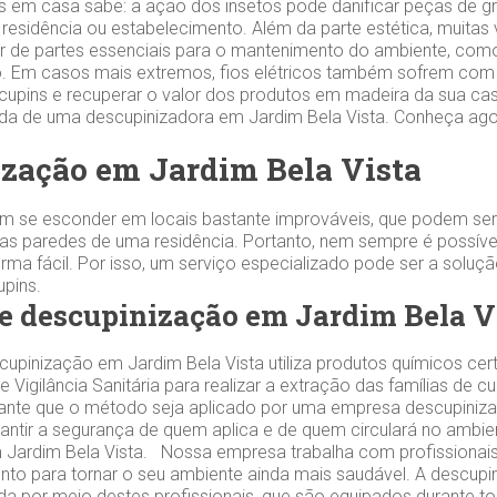
s em casa sabe: a ação dos insetos pode danificar peças de gr
 residência ou estabelecimento. Além da parte estética, muitas
 de partes essenciais para o mantenimento do ambiente, como
 Em casos mais extremos, fios elétricos também sofrem com 
 cupins e recuperar o valor dos produtos em madeira da sua cas
zada de uma descupinizadora em Jardim Bela Vista. Conheça a
zação em Jardim Bela Vista
m se esconder em locais bastante improváveis, que podem ser
s paredes de uma residência. Portanto, nem sempre é possível
orma fácil. Por isso, um serviço especializado pode ser a soluç
cupins.
e descupinização em Jardim Bela V
upinização em Jardim Bela Vista utiliza produtos químicos cert
 Vigilância Sanitária para realizar a extração das famílias de c
tante que o método seja aplicado por uma empresa descupiniz
arantir a segurança de quem aplica e de quem circulará no ambi
 Jardim Bela Vista. Nossa empresa trabalha com profissionai
nto para tornar o seu ambiente ainda mais saudável. A descup
zada por meio destes profissionais, que são equipados durante 