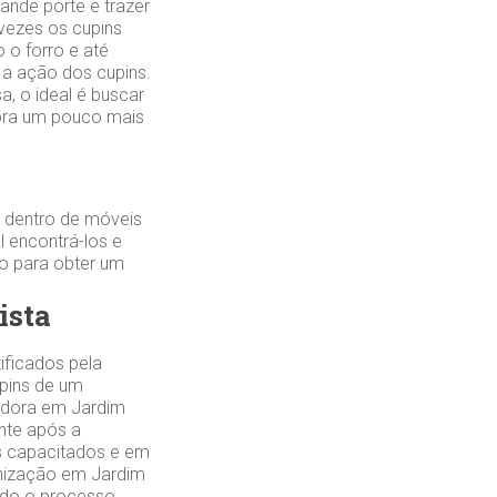
ande porte e trazer
 vezes os cupins
 o forro e até
a ação dos cupins.
a, o ideal é buscar
gora um pouco mais
 dentro de móveis
 encontrá-los e
ão para obter um
ista
ificados pela
upins de um
adora em Jardim
ente após a
s capacitados e em
inização em Jardim
todo o processo