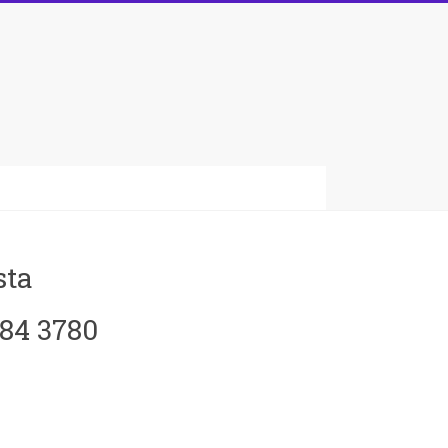
sta
084 3780