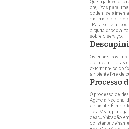
Quem já teve cupin
prejuízos para uma
podem se alimentar
mesmo o concreto.
Para se livrar dos
a ajuda especiali
sobre o serviço!
Descupini
Os cupins costuma
até mesmo atrás da
exterminá-los de f
ambiente livre de 
Processo d
O processo de desc
Agência Nacional de
ambiente. É impor
Bela Vista, para g
descupinização em
constante treiname
Bela Vista é reali