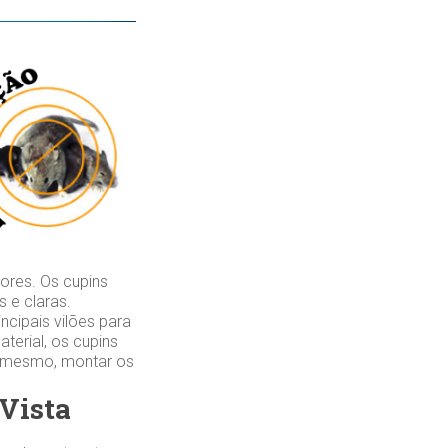
ores. Os cupins
 e claras.
cipais vilões para
erial, os cupins
é mesmo, montar os
 Vista