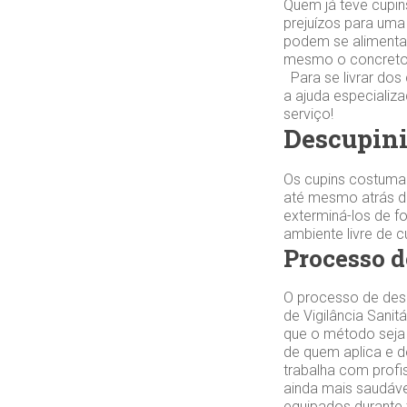
Quem já teve cupin
prejuízos para uma
podem se alimentar
mesmo o concreto.
Para se livrar dos
a ajuda especiali
serviço!
Descupini
Os cupins costuma
até mesmo atrás da
exterminá-los de f
ambiente livre de 
Processo d
O processo de desc
de Vigilância Sanit
que o método seja 
de quem aplica e 
trabalha com profi
ainda mais saudáve
equipados durante 