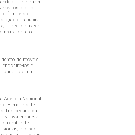
ande porte e trazer
 vezes os cupins
 o forro e até
a ação dos cupins.
a, o ideal é buscar
o mais sobre o
 dentro de móveis
 encontrá-los e
ão para obter um
la Agência Nacional
nte. É importante
antir a segurança
to. Nossa empresa
 seu ambiente
ssionais, que são
stâncias utilizadas