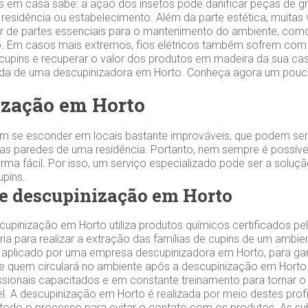
s em casa sabe: a ação dos insetos pode danificar peças de gr
 residência ou estabelecimento. Além da parte estética, muitas
 de partes essenciais para o mantenimento do ambiente, como
 Em casos mais extremos, fios elétricos também sofrem com 
 cupins e recuperar o valor dos produtos em madeira da sua cas
zada de uma descupinizadora em Horto. Conheça agora um pouc
zação em Horto
m se esconder em locais bastante improváveis, que podem ser
s paredes de uma residência. Portanto, nem sempre é possível
orma fácil. Por isso, um serviço especializado pode ser a soluç
cupins.
e descupinização em Horto
upinização em Horto utiliza produtos químicos certificados pe
ária para realizar a extração das famílias de cupins de um ambie
aplicado por uma empresa descupinizadora em Horto, para gar
de quem circulará no ambiente após a descupinização em Hor
ssionais capacitados e em constante treinamento para tornar o
l. A descupinização em Horto é realizada por meio destes profi
todo o processo para evitar o contato com os produtos. As sub