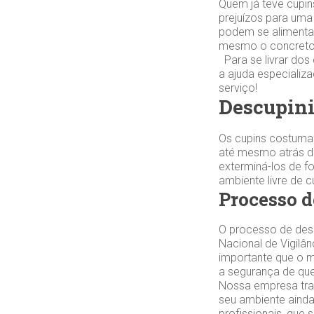
Quem já teve cupin
prejuízos para uma
podem se alimentar
mesmo o concreto.
Para se livrar dos
a ajuda especiali
serviço!
Descupini
Os cupins costuma
até mesmo atrás da
exterminá-los de f
ambiente livre de 
Processo d
O processo de desc
Nacional de Vigilân
importante que o m
a segurança de qu
Nossa empresa trab
seu ambiente ainda
profissionais, que