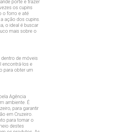
ande porte e trazer
 vezes os cupins
 o forro e até
a ação dos cupins.
a, o ideal é buscar
ouco mais sobre o
 dentro de móveis
 encontrá-los e
ão para obter um
 pela Agência
 um ambiente. É
iro, para garantir
ção em Cruzeiro.
to para tornar o
meio destes
com os produtos. As