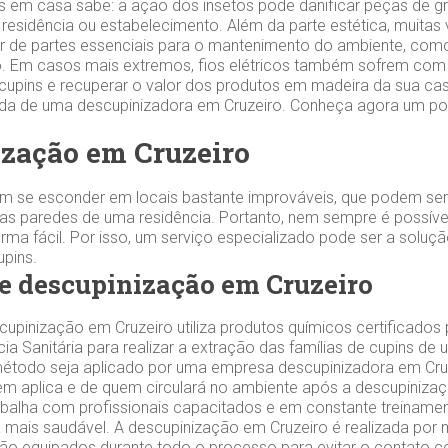
s em casa sabe: a ação dos insetos pode danificar peças de gr
 residência ou estabelecimento. Além da parte estética, muitas
 de partes essenciais para o mantenimento do ambiente, como
 Em casos mais extremos, fios elétricos também sofrem com 
 cupins e recuperar o valor dos produtos em madeira da sua cas
zada de uma descupinizadora em Cruzeiro. Conheça agora um p
zação em Cruzeiro
m se esconder em locais bastante improváveis, que podem ser
s paredes de uma residência. Portanto, nem sempre é possível
orma fácil. Por isso, um serviço especializado pode ser a soluç
cupins.
e descupinização em Cruzeiro
upinização em Cruzeiro utiliza produtos químicos certificados
cia Sanitária para realizar a extração das famílias de cupins de
étodo seja aplicado por uma empresa descupinizadora em Cruze
em aplica e de quem circulará no ambiente após a descupiniza
alha com profissionais capacitados e em constante treinamen
 mais saudável. A descupinização em Cruzeiro é realizada por 
 são equipados durante todo o processo para evitar o contato 