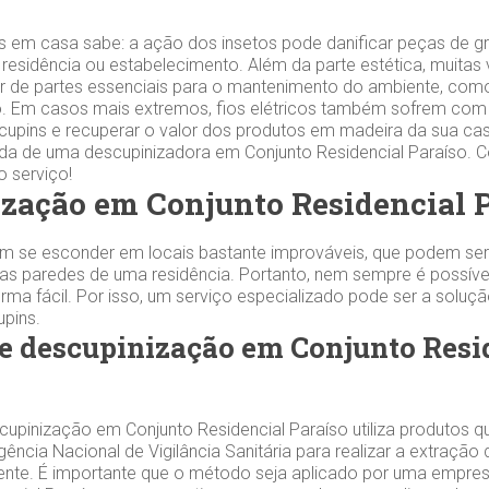
s em casa sabe: a ação dos insetos pode danificar peças de gr
 residência ou estabelecimento. Além da parte estética, muitas
 de partes essenciais para o mantenimento do ambiente, como
 Em casos mais extremos, fios elétricos também sofrem com 
 cupins e recuperar o valor dos produtos em madeira da sua cas
ada de uma descupinizadora em Conjunto Residencial Paraíso.
o serviço!
zação em Conjunto Residencial 
m se esconder em locais bastante improváveis, que podem ser
s paredes de uma residência. Portanto, nem sempre é possível
orma fácil. Por isso, um serviço especializado pode ser a soluç
cupins.
e descupinização em Conjunto Resi
upinização em Conjunto Residencial Paraíso utiliza produtos q
gência Nacional de Vigilância Sanitária para realizar a extração 
ente. É importante que o método seja aplicado por uma empre