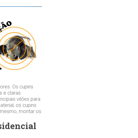
ores. Os cupins
 e claras.
cipais vilões para
erial, os cupins
é mesmo, montar os
sidencial