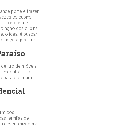
ande porte e trazer
 vezes os cupins
 o forro e até
a ação dos cupins.
a, o ideal é buscar
 Conheça agora um
Paraíso
 dentro de móveis
 encontrá-los e
ão para obter um
dencial
uímicos
das famílias de
sa descupinizadora