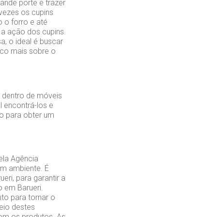
ande porte e trazer
 vezes os cupins
 o forro e até
a ação dos cupins.
a, o ideal é buscar
uco mais sobre o
 dentro de móveis
 encontrá-los e
ão para obter um
ela Agência
 um ambiente. É
ri, para garantir a
o em Barueri.
to para tornar o
eio destes
com os produtos. As