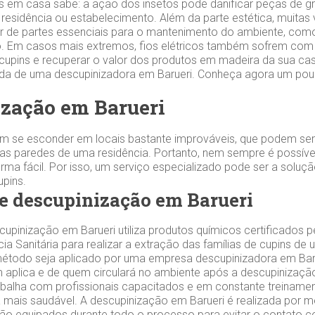
s em casa sabe: a ação dos insetos pode danificar peças de gr
 residência ou estabelecimento. Além da parte estética, muitas
 de partes essenciais para o mantenimento do ambiente, como
 Em casos mais extremos, fios elétricos também sofrem com 
 cupins e recuperar o valor dos produtos em madeira da sua cas
zada de uma descupinizadora em Barueri. Conheça agora um po
zação em Barueri
m se esconder em locais bastante improváveis, que podem ser
s paredes de uma residência. Portanto, nem sempre é possível
orma fácil. Por isso, um serviço especializado pode ser a soluç
cupins.
e descupinização em Barueri
upinização em Barueri utiliza produtos químicos certificados p
cia Sanitária para realizar a extração das famílias de cupins de
étodo seja aplicado por uma empresa descupinizadora em Barue
 aplica e de quem circulará no ambiente após a descupinizaçã
alha com profissionais capacitados e em constante treinamen
 mais saudável. A descupinização em Barueri é realizada por m
 são equipados durante todo o processo para evitar o contato 