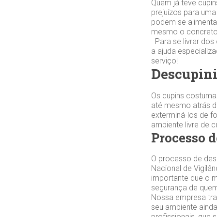
Quem já teve cupin
prejuízos para uma
podem se alimentar
mesmo o concreto.
Para se livrar dos
a ajuda especiali
serviço!
Descupini
Os cupins costuma
até mesmo atrás da
exterminá-los de f
ambiente livre de 
Processo d
O processo de desc
Nacional de Vigilân
importante que o m
segurança de quem
Nossa empresa trab
seu ambiente ainda
profissionais, que