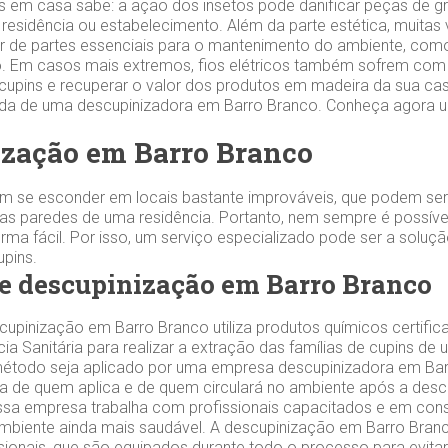
s em casa sabe: a ação dos insetos pode danificar peças de gr
 residência ou estabelecimento. Além da parte estética, muitas
 de partes essenciais para o mantenimento do ambiente, como
 Em casos mais extremos, fios elétricos também sofrem com 
 cupins e recuperar o valor dos produtos em madeira da sua cas
zada de uma descupinizadora em Barro Branco. Conheça agora
zação em Barro Branco
m se esconder em locais bastante improváveis, que podem ser
s paredes de uma residência. Portanto, nem sempre é possível
orma fácil. Por isso, um serviço especializado pode ser a soluç
cupins.
e descupinização em Barro Branco
upinização em Barro Branco utiliza produtos químicos certific
cia Sanitária para realizar a extração das famílias de cupins de
método seja aplicado por uma empresa descupinizadora em Bar
ça de quem aplica e de quem circulará no ambiente após a des
sa empresa trabalha com profissionais capacitados e em cons
ambiente ainda mais saudável. A descupinização em Barro Branc
sionais, que são equipados durante todo o processo para evita