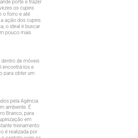
ande porte e trazer
 vezes os cupins
 o forro e até
a ação dos cupins.
a, o ideal é buscar
 um pouco mais
 dentro de móveis
 encontrá-los e
ão para obter um
ados pela Agência
 um ambiente. É
ro Branco, para
cupinização em
tante treinamento
o é realizada por
r o contato com os