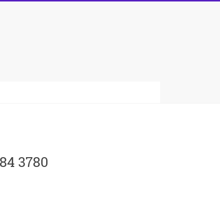
o
084 3780