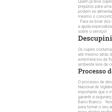
Quem já teve cupin
prejuízos para uma
podem se alimentar
mesmo o concreto.
Para se livrar dos
a ajuda especiali
sobre o serviço!
Descupini
Os cupins costuma
até mesmo atrás da
exterminá-los de f
ambiente livre de 
Processo d
O processo de desc
Nacional de Vigilân
importante que o 
garantir a seguran
Barro Branco. Nos
para tornar o seu 
meio destes profis