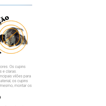
ores. Os cupins
 e claras.
cipais vilões para
erial, os cupins
é mesmo, montar os
o