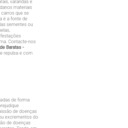
rais, varandas e
danos materiais
 carros que se
 é a fonte de
das sementes ou
elas,
nfestações
ema. Contacte-nos
de Baratas -
e repulsa e com
iadas de forma
rejudique
smissão de doenças
 ou excrementos do
ação de doenças