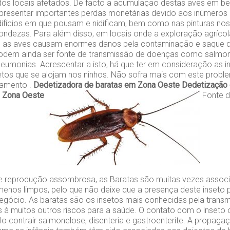
dos locais afetados. De facto a acumulação destas aves em bei
presentar importantes perdas monetárias devido aos inúmeros 
fícios em que pousam e nidificam, bem como nas pinturas nos
ndezas. Para além disso, em locais onde a exploração agrícola
o, as aves causam enormes danos pela contaminação e saque 
Podem ainda ser fonte de transmissão de doenças como salmon
umonias. Acrescentar a isto, há que ter em consideração as i
etos que se alojam nos ninhos. Não sofra mais com este probl
rçamento .
Dedetizadora de baratas em Zona Oeste
Dedetização 
 Zona Oeste
Fonte d
 reprodução assombrosa, as Baratas são muitas vezes assoc
enos limpos, pelo que não deixe que a presença deste inseto p
egócio. As baratas são os insetos mais conhecidas pela tran
 à muitos outros riscos para a saúde. O contato com o inseto
 contrair salmonelose, disenteria e gastroenterite. A propag