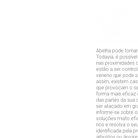
Abelha pode tornar-
Todavia, é possíve
nas proximidades 
estão a ser contro
veneno que pode s
assim, existem cas
que provocam o se
forma mais eficaz 
das partes da sua 
ser atacado em gra
informe-se sobre o
soluções muito efi
nos e resolva o se
identificada pela 
arbustos ou árvore