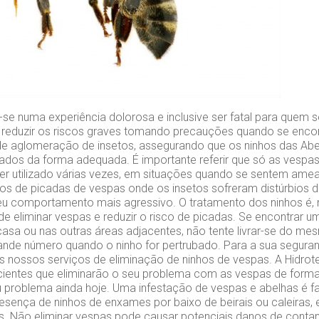
se numa experiência dolorosa e inclusive ser fatal para quem se
l reduzir os riscos graves tomando precauções quando se encont
de aglomeração de insetos, assegurando que os ninhos das Ab
lados da forma adequada. É importante referir que só as vesp
er utilizado várias vezes, em situações quando se sentem a
os de picadas de vespas onde os insetos sofreram distúrbios d
u comportamento mais agressivo. O tratamento dos ninhos é, m
de eliminar vespas e reduzir o risco de picadas. Se encontrar 
casa ou nas outras áreas adjacentes, não tente livrar-se do m
nde número quando o ninho for pertrubado. Para a sua segura
s nossos serviços de eliminação de ninhos de vespas. A Hidrot
cientes que eliminarão o seu problema com as vespas de forma
u problema ainda hoje. Uma infestação de vespas e abelhas é f
presença de ninhos de enxames por baixo de beirais ou caleiras
s. Não eliminar vespas pode causar potenciais danos de cont