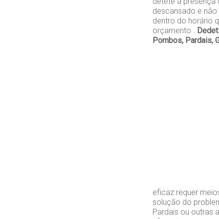
detete a presença
descansado e não 
dentro do horário q
orçamento .
Dedet
Pombos, Pardais, 
eficaz requer meio
solução do problem
Pardais ou outras