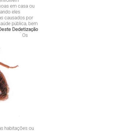
senvolvem
soas em casa ou
uando eles
as causados por
aúde pública, bem
Oeste
Dedetização
Os
as habitações ou