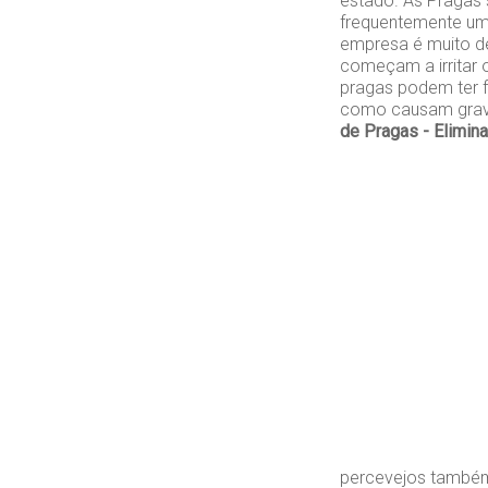
estado. As Pragas 
frequentemente um
empresa é muito de
começam a irritar
pragas podem ter 
como causam grav
de Pragas - Elimin
percevejos também