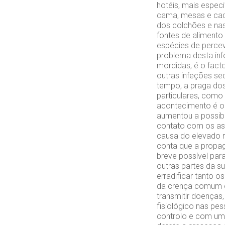
hotéis, mais espe
cama, mesas e cad
dos colchões e nas
fontes de alimento
espécies de perce
problema desta inf
mordidas, é o fact
outras infeções sec
tempo, a praga dos
particulares, como 
acontecimento é o 
aumentou a possibi
contato com os as
causa do elevado n
conta que a propa
breve possível par
outras partes da su
erradificar tanto 
da crença comum o 
transmitir doenças
fisiológico nas pe
controlo e com um