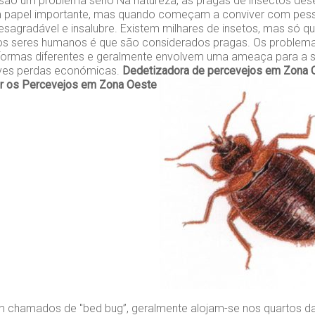
são um problema sério Na natureza, as pragas de insectos de
 papel importante, mas quando começam a conviver com pes
sagradável e insalubre. Existem milhares de insetos, mas só q
 os seres humanos é que são considerados pragas. Os problem
formas diferentes e geralmente envolvem uma ameaça para a s
es perdas económicas.
Dedetizadora de percevejos em Zona 
ar os Percevejos em Zona Oeste
 chamados de "bed bug”, geralmente alojam-se nos quartos d