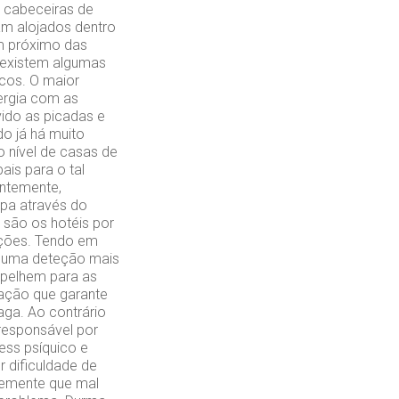
 cabeceiras de
am alojados dentro
am próximo das
 existem algumas
cos. O maior
ergia com as
ido as picadas e
do já há muito
 nível de casas de
ais para o tal
entemente,
upa através do
são os hotéis por
ações. Tendo em
a uma deteção mais
spelhem para as
nação que garante
aga. Ao contrário
responsável por
ess psíquico e
 dificuldade de
temente que mal