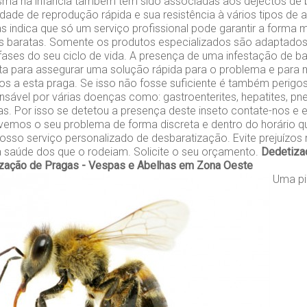
a na infância também têm sido associadas aos dejectos de 
dade de reprodução rápida e sua resistência à vários tipos de 
 indica que só um serviço profissional pode garantir a forma m
as baratas. Somente os produtos especializados são adaptados 
 fases do seu ciclo de vida. A presença de uma infestação de b
ta para assegurar uma solução rápida para o problema e para m
s a esta praga. Se isso não fosse suficiente é também perigo
sável por várias doenças como: gastroenterites, hepatites, pn
as. Por isso se detetou a presença deste inseto contate-nos e e
vemos o seu problema de forma discreta e dentro do horário qu
osso serviço personalizado de desbaratização. Evite prejuízo
a saúde dos que o rodeiam. Solicite o seu orçamento.
Dedetiza
zação de Pragas - Vespas e Abelhas em Zona Oeste
Uma pi