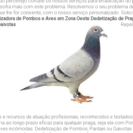
 do percevejo contate os nossos serviços para erradicação do
sofra mais com este problema. Resolvemos o seu problema de
ue lhe for conivente, com o nosso serviço personalizado. Solici
izadora de Pombos e Aves em Zona Oeste
Dedetização de Prag
Gaivotas
Repeli
s e recursos de atuação profissionais, reconhecidos e testados
a ao longo prazo eficaz para qualquer praga, seja ela com Po
 aves incómodas. Dedetização de Pombos, Pardais ou Gaivotas