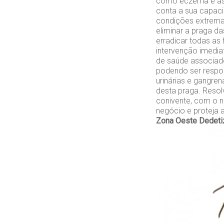
como eczema e asm
conta a sua capaci
condições extremas
eliminar a praga d
erradicar todas as
intervenção imedia
de saúde associado
podendo ser respon
urinárias e gangren
desta praga. Resol
conivente, com o n
negócio e proteja 
Zona Oeste
Dedeti