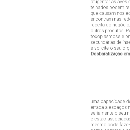
afugentar as aves 
telhados podem re
que causam nos edi
encontram nas redo
receita do negóci
outros produtos. 
toxoplasmose e pne
secundárias de ins
e solicite o seu o
Desbaratização em
uma capacidade de
errada a espaços m
seriamente o seu n
e estão associadas
mesmo pode fazê-lo