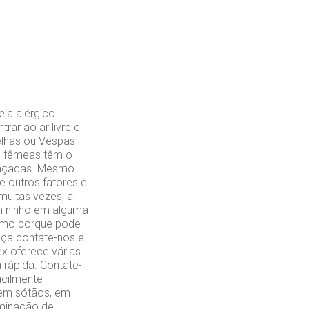
ja alérgico.
rar ao ar livre e
elhas ou Vespas
as fêmeas têm o
meaçadas. Mesmo
e outros fatores e
uitas vezes, a
um ninho em alguma
esmo porque pode
nça contate-nos e
ex oferece várias
 rápida. Contate-
acilmente
, em sótãos, em
aminação de