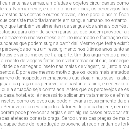
cificamente nas camas, almofadas e objetos circundantes como
eiras. Normalmente, e como o nome indica, os percevejos fic
 arestas das camas e outros móveis, isto é porque assim fic
 que consiste maioritariamente em sangue humano, no entanto,
vejo que também se alimentam de sangue dos animais domésti
estação, para além de serem parasitas que podem provocar al
o de trazerem imenso stress e muito incomodo e frustração dev
undárias que podem surgir à partir daí. Mesmo que tenha existi
 percevejos sofreu um ressurgimento nos últimos anos tanto ao
hotéis e vários meios de transporte. Um dos argumentos princip
aumento de viagens feitas ao nível internacional que, consequ
lidade de carregar o inseto nas malas de viagem, ou junto a ro
sentos. É por esse mesmo motivo que os locais mais afetados 
úmero de hospedes internacionais que alojam nas suas instal
gação da praga dos percevejos é bastante rápida, é necessári
a que a situação seja contralada. Antes que os percevejos se e
a casa, hotel, etc, é necessário aplicar um tratamento de elimi
os insetos como os ovos que podem levar a ressurgimento da pr
Percevejo não está ligado a fatores de pouca higiene, nem é 
, porém pode provocar alergias e em alguns casos provocar str
ssoas afetadas por esta praga. Sendo umas das pragas de maior
a capacidade de reprodução exponencial, recomendamos for