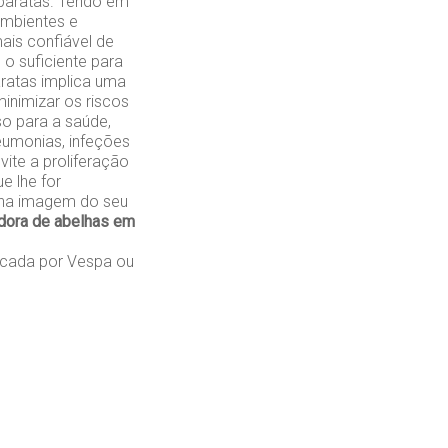
baratas. Tendo em
ambientes e
ais confiável de
o suficiente para
aratas implica uma
inimizar os riscos
so para a saúde,
eumonias, infeções
vite a proliferação
e lhe for
s na imagem do seu
dora de abelhas em
cada por Vespa ou