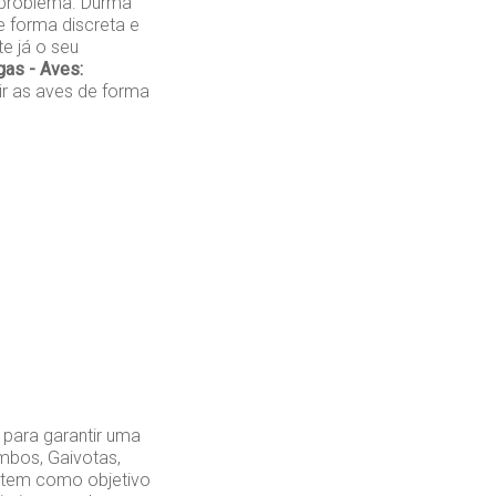
 problema. Durma
 forma discreta e
te já o seu
as - Aves:
r as aves de forma
 para garantir uma
mbos, Gaivotas,
 tem como objetivo