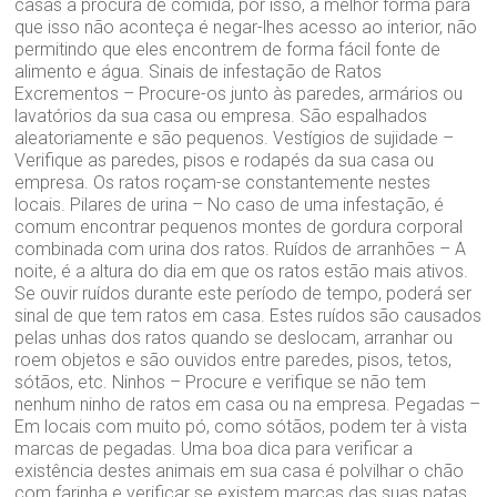
casas à procura de comida, por isso, a melhor forma para
que isso não aconteça é negar-lhes acesso ao interior, não
permitindo que eles encontrem de forma fácil fonte de
alimento e água. Sinais de infestação de Ratos
Excrementos – Procure-os junto às paredes, armários ou
lavatórios da sua casa ou empresa. São espalhados
aleatoriamente e são pequenos. Vestígios de sujidade –
Verifique as paredes, pisos e rodapés da sua casa ou
empresa. Os ratos roçam-se constantemente nestes
locais. Pilares de urina – No caso de uma infestação, é
comum encontrar pequenos montes de gordura corporal
combinada com urina dos ratos. Ruídos de arranhões – A
noite, é a altura do dia em que os ratos estão mais ativos.
Se ouvir ruídos durante este período de tempo, poderá ser
sinal de que tem ratos em casa. Estes ruídos são causados
pelas unhas dos ratos quando se deslocam, arranhar ou
roem objetos e são ouvidos entre paredes, pisos, tetos,
sótãos, etc. Ninhos – Procure e verifique se não tem
nenhum ninho de ratos em casa ou na empresa. Pegadas –
Em locais com muito pó, como sótãos, podem ter à vista
marcas de pegadas. Uma boa dica para verificar a
existência destes animais em sua casa é polvilhar o chão
com farinha e verificar se existem marcas das suas patas