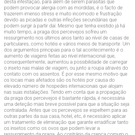
desta infestação, para além de serem parasitas que
podem provocar alergia com as mordidas, é o facto de
trazerem imenso stress e muito incomodo e frustração
devido as picadas e outras infeções secundárias que
podem surgir à partir daí. Mesmo que tenha existido já há
muito tempo, a praga dos percevejos sofreu um
ressurgimento nos últimos anos tanto ao nível de casas de
particulares, como hotéis e vários meios de transporte. Um
dos argumentos principais para o tal acontecimento é o
aumento de viagens feitas ao nível internacional que,
consequentemente, aumentou a possibilidade de carregar
o inseto nas malas de viagem, ou junto a roupa através do
contato com os assentos. É por esse mesmo motivo que
os locais mais afetados são os hotéis por causa do
elevado número de hospedes internacionais que alojam
nas suas instalações. Tendo em conta que a propagação
da praga dos percevejos é bastante rápida, é necessária
uma deteção mais breve possível para que a situação seja
contralada. Antes que os percevejos se espelhem para as
outras partes da sua casa, hotel, etc, é necessário aplicar
um tratamento de eliminação que garante erradificar tanto
os insetos como os ovos que podem levar a
ressurgimento da praga. Ao contrário da crença comum o