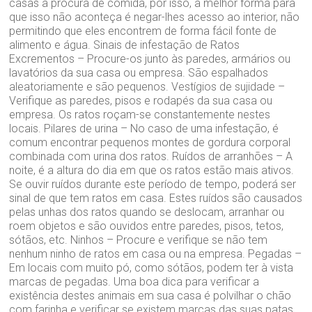
casas à procura de comida, por isso, a melhor forma para
que isso não aconteça é negar-lhes acesso ao interior, não
permitindo que eles encontrem de forma fácil fonte de
alimento e água. Sinais de infestação de Ratos
Excrementos – Procure-os junto às paredes, armários ou
lavatórios da sua casa ou empresa. São espalhados
aleatoriamente e são pequenos. Vestígios de sujidade –
Verifique as paredes, pisos e rodapés da sua casa ou
empresa. Os ratos roçam-se constantemente nestes
locais. Pilares de urina – No caso de uma infestação, é
comum encontrar pequenos montes de gordura corporal
combinada com urina dos ratos. Ruídos de arranhões – A
noite, é a altura do dia em que os ratos estão mais ativos.
Se ouvir ruídos durante este período de tempo, poderá ser
sinal de que tem ratos em casa. Estes ruídos são causados
pelas unhas dos ratos quando se deslocam, arranhar ou
roem objetos e são ouvidos entre paredes, pisos, tetos,
sótãos, etc. Ninhos – Procure e verifique se não tem
nenhum ninho de ratos em casa ou na empresa. Pegadas –
Em locais com muito pó, como sótãos, podem ter à vista
marcas de pegadas. Uma boa dica para verificar a
existência destes animais em sua casa é polvilhar o chão
com farinha e verificar se existem marcas das suas patas