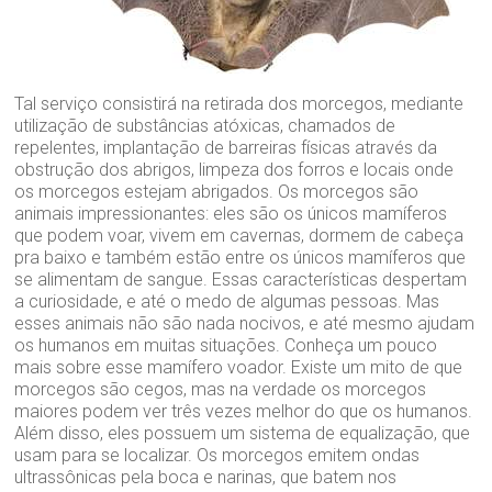
Tal serviço consistirá na retirada dos morcegos, mediante
utilização de substâncias atóxicas, chamados de
repelentes, implantação de barreiras físicas através da
obstrução dos abrigos, limpeza dos forros e locais onde
os morcegos estejam abrigados. Os morcegos são
animais impressionantes: eles são os únicos mamíferos
que podem voar, vivem em cavernas, dormem de cabeça
pra baixo e também estão entre os únicos mamíferos que
se alimentam de sangue. Essas características despertam
a curiosidade, e até o medo de algumas pessoas. Mas
esses animais não são nada nocivos, e até mesmo ajudam
os humanos em muitas situações. Conheça um pouco
mais sobre esse mamífero voador. Existe um mito de que
morcegos são cegos, mas na verdade os morcegos
maiores podem ver três vezes melhor do que os humanos.
Além disso, eles possuem um sistema de equalização, que
usam para se localizar. Os morcegos emitem ondas
ultrassônicas pela boca e narinas, que batem nos