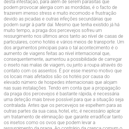
desta infestação, para além de serem parasitas que
podem provocar alergia com as mordidas, é o facto de
trazerem imenso stress e muito incomodo e frustração
devido as picadas e outras infeções secundárias que
podem surgir à partir daí. Mesmo que tenha existido já há
muito tempo, a praga dos percevejos sofreu um
ressurgimento nos últimos anos tanto ao nível de casas de
particulares, como hotéis e vários meios de transporte. Um
dos argumentos principais para o tal acontecimento é o
aumento de viagens feitas ao nível internacional que,
consequentemente, aumentou a possibilidade de carregar
o inseto nas malas de viagem, ou junto a roupa através do
contato com os assentos. É por esse mesmo motivo que
os locais mais afetados são os hotéis por causa do
elevado número de hospedes internacionais que alojam
nas suas instalações. Tendo em conta que a propagação
da praga dos percevejos é bastante rápida, é necessária
uma deteção mais breve possível para que a situação seja
contralada. Antes que os percevejos se espelhem para as
outras partes da sua casa, hotel, etc, é necessário aplicar
um tratamento de eliminação que garante erradificar tanto
os insetos como os ovos que podem levar a
ressurgimento da praga. Ao contrário da crença comum o