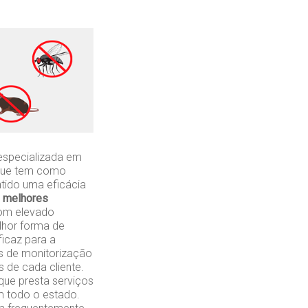
especializada em
 que tem como
ntido uma eficácia
 melhores
com elevado
lhor forma de
ficaz para a
s de monitorização
 de cada cliente.
ue presta serviços
em todo o estado.