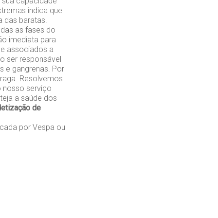
a sua capacidade
xtremas indica que
a das baratas.
odas as fases do
ão imediata para
de associados a
do ser responsável
as e gangrenas. Por
 praga. Resolvemos
o nosso serviço
teja a saúde dos
etização de
cada por Vespa ou