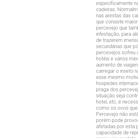
especificamente n
cadeiras. Normalme
nas arestas das ca
que consiste maior
percevejo que tam
infestação, para a
de trazerem imenso
secundárias que po
percevejos sofreu 
hotéis e vários me
aumento de viagens
carregar o inseto 
esse mesmo motivo
hospedes internaci
praga dos percevej
situação seja cont
hotel, etc, é neces
como os ovos que 
Percevejo não está
porém pode provoca
afetadas por esta 
capacidade de rep