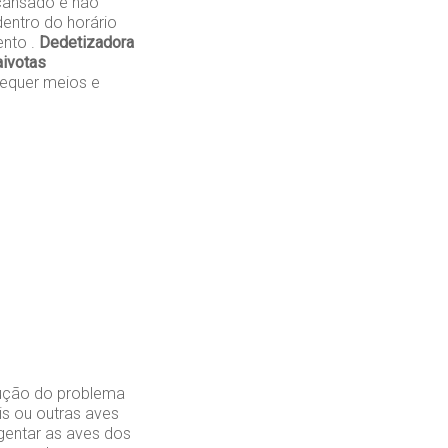
cansado e não
entro do horário
ento .
Dedetizadora
aivotas
requer meios e
lução do problema
is ou outras aves
gentar as aves dos