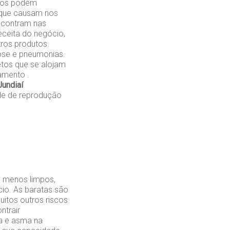
ados podem
 que causam nos
encontram nas
eceita do negócio,
ros produtos.
ose e pneumonias.
etos que se alojam
amento .
Jundiaí
de de reprodução
s menos limpos,
cio. As baratas são
itos outros riscos
ntrair
a e asma na