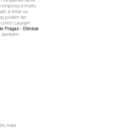
em frequentemente
 empresa é muito
m a irritar os
as podem ter
em como causam
e Pragas - Eliminar
s também
is, mais