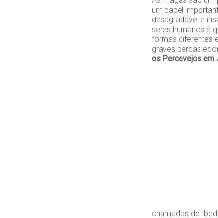
As Pragas são um 
um papel importan
desagradável e ins
seres humanos é q
formas diferentes
graves perdas ec
os Percevejos em 
chamados de "bed b