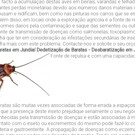
e facto a acumulação destas aves em beirais, varandas e telh
tantes perdas monetárias devido aos inúmeros danos materiais
ousam e nidificam, bem como nas pinturas nos carros que se 
lém disso, em locais onde a exploração agrícola é a fonte de r
ormes danos pela contaminação e saque das sementes ou out
onte de transmissão de doenças como salmonelas, toxoplasm
, há que ter em consideração as infestações secundárias de ins
fra mais com este problema. Contacte-nos e solicite o seu orç
ratas em Jundiaí
Dedetização de Baratas - Desbaratização em 
Fonte de repulsa e com uma capacida
ratas são muitas vezes associadas de forma errada a espaço
 que a presença deste inseto prejudique seriamente o seu negó
nhecidas pela transmissão de doenças e estão associadas à mu
ontato com o inseto ou excrementos do mesmo pode fazê-lo co
nteria e gastroenterite. A propagação de doenças como eczem