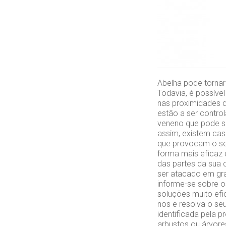
Abelha pode tornar-
Todavia, é possíve
nas proximidades 
estão a ser contro
veneno que pode s
assim, existem cas
que provocam o se
forma mais eficaz 
das partes da sua 
ser atacado em gra
informe-se sobre o
soluções muito efi
nos e resolva o se
identificada pela 
arbustos ou árvore