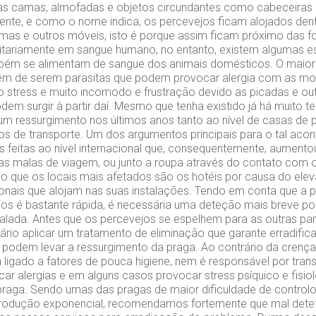
as camas, almofadas e objetos circundantes como cabeceiras
nte, e como o nome indica, os percevejos ficam alojados den
mas e outros móveis, isto é porque assim ficam próximo das f
itariamente em sangue humano, no entanto, existem algumas e
bém se alimentam de sangue dos animais domésticos. O maior
lém de serem parasitas que podem provocar alergia com as mor
 stress e muito incomodo e frustração devido as picadas e ou
dem surgir à partir daí. Mesmo que tenha existido já há muito 
um ressurgimento nos últimos anos tanto ao nível de casas de 
ios de transporte. Um dos argumentos principais para o tal aco
 feitas ao nível internacional que, consequentemente, aumentou
nas malas de viagem, ou junto a roupa através do contato com 
 que os locais mais afetados são os hotéis por causa do ele
onais que alojam nas suas instalações. Tendo em conta que a
os é bastante rápida, é necessária uma deteção mais breve pos
ralada. Antes que os percevejos se espelhem para as outras par
sário aplicar um tratamento de eliminação que garante erradifica
podem levar a ressurgimento da praga. Ao contrário da cren
 ligado a fatores de pouca higiene, nem é responsável por trans
r alergias e em alguns casos provocar stress psíquico e fisio
praga. Sendo umas das pragas de maior dificuldade de contro
rodução exponencial, recomendamos fortemente que mal dete