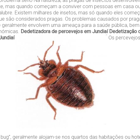
problema sério Na natureza, as pragas de insectos desenvolv
te, mas quando começam a conviver com pessoas em casa ou
alubre. Existem milhares de insetos, mas só quando eles começa
ue são considerados pragas. Os problemas causados por prag
 e geralmente envolvem uma ameaça para a saúde pública, b
onómicas.
Dedetizadora de percevejos em Jundiaí
Dedetização d
Jundiaí
Os percevejo
ug”, geralmente alojam-se nos quartos das habitações ou hoté