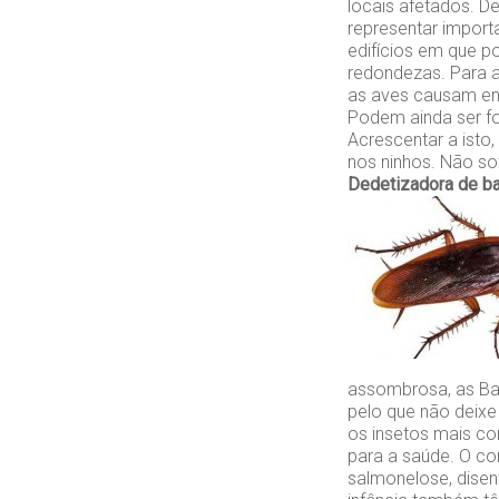
locais afetados. D
representar impor
edifícios em que p
redondezas. Para a
as aves causam en
Podem ainda ser f
Acrescentar a isto
nos ninhos. Não so
Dedetizadora de ba
assombrosa, as Ba
pelo que não deixe
os insetos mais co
para a saúde. O c
salmonelose, dise