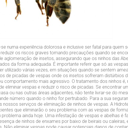
se numa experiência dolorosa e inclusive ser fatal para quem se
l reduzir os riscos graves tomando precauções quando se encont
de aglomeração de insetos, assegurando que os ninhos das Ab
lados da forma adequada. É importante referir que só as vesp
er utilizado várias vezes, em situações quando se sentem a
os de picadas de vespas onde os insetos sofreram distúrbios d
u comportamento mais agressivo. O tratamento dos ninhos é, m
de eliminar vespas e reduzir o risco de picadas. Se encontrar 
casa ou nas outras áreas adjacentes, não tente livrar-se do m
nde número quando o ninho for pertrubado. Para a sua segura
s nossos serviços de eliminação de ninhos de vespas. A Hidrot
cientes que eliminarão o seu problema com as vespas de forma
u problema ainda hoje. Uma infestação de vespas e abelhas é f
presença de ninhos de enxames por baixo de beirais ou caleiras
s. Não eliminar vespas pode causar potenciais danos de cont