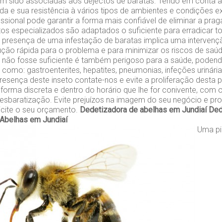
êm sido associadas aos dejectos de baratas. Tendo em conta 
da e sua resistência à vários tipos de ambientes e condições e
ssional pode garantir a forma mais confiável de eliminar a prag
s especializados são adaptados o suficiente para erradicar t
 A presença de uma infestação de baratas implica uma intervenç
ção rápida para o problema e para minimizar os riscos de saú
o não fosse suficiente é também perigoso para a saúde, poden
 como: gastroenterites, hepatites, pneumonias, infeções urinári
presença deste inseto contate-nos e evite a proliferação desta
forma discreta e dentro do horário que lhe for conivente, com 
esbaratização. Evite prejuízos na imagem do seu negócio e pro
icite o seu orçamento.
Dedetizadora de abelhas em Jundiaí
Ded
Abelhas em Jundiaí
Uma pi