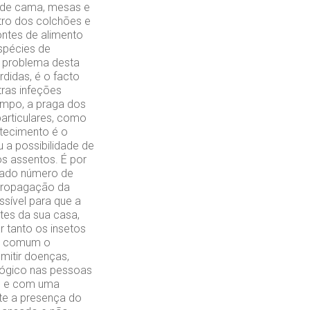
 de cama, mesas e
tro dos colchões e
ontes de alimento
spécies de
 problema desta
didas, é o facto
tras infeções
tempo, a praga dos
particulares, como
ntecimento é o
 a possibilidade de
os assentos. É por
vado número de
 propagação da
sível para que a
tes da sua casa,
r tanto os insetos
ça comum o
mitir doenças,
lógico nas pessoas
lo e com uma
te a presença do