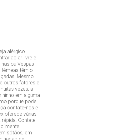
ja alérgico.
rar ao ar livre e
elhas ou Vespas
as fêmeas têm o
meaçadas. Mesmo
e outros fatores e
uitas vezes, a
um ninho em alguma
esmo porque pode
nça contate-nos e
ex oferece várias
 rápida. Contate-
acilmente
, em sótãos, em
aminação de