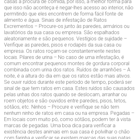
casas à procura de comida, por isso, a melhor forma para
que isso não aconteça é negar-lhes acesso ao interior, não
permitindo que eles encontrem de forma fácil fonte de
alimento e água. Sinais de infestação de Ratos
Excrementos – Procure-os junto às paredes, armários ou
lavatórios da sua casa ou empresa. São espalhados
aleatoriamente e são pequenos. Vestígios de sujidade –
Verifique as paredes, pisos e rodapés da sua casa ou
empresa. Os ratos roçam-se constantemente nestes
locais. Pilares de urina – No caso de uma infestação, é
comum encontrar pequenos montes de gordura corporal
combinada com urina dos ratos. Ruídos de arranhões – A
noite, é a altura do dia em que os ratos estão mais ativos.
Se ouvir ruídos durante este período de tempo, poderá ser
sinal de que tem ratos em casa. Estes ruídos são causados
pelas unhas dos ratos quando se deslocam, arranhar ou
roem objetos e são ouvidos entre paredes, pisos, tetos,
sótãos, etc. Ninhos – Procure e verifique se não tem
nenhum ninho de ratos em casa ou na empresa. Pegadas –
Em locais com muito pó, como sótãos, podem ter à vista
marcas de pegadas. Uma boa dica para verificar a
existência destes animais em sua casa é polvilhar o chão
com farinha e verificar se existem marcas das suas patas