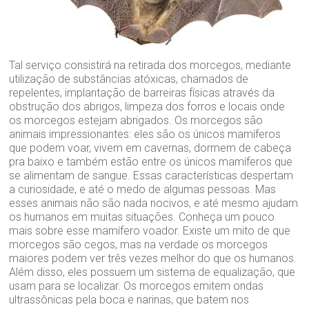
Tal serviço consistirá na retirada dos morcegos, mediante
utilização de substâncias atóxicas, chamados de
repelentes, implantação de barreiras físicas através da
obstrução dos abrigos, limpeza dos forros e locais onde
os morcegos estejam abrigados. Os morcegos são
animais impressionantes: eles são os únicos mamíferos
que podem voar, vivem em cavernas, dormem de cabeça
pra baixo e também estão entre os únicos mamíferos que
se alimentam de sangue. Essas características despertam
a curiosidade, e até o medo de algumas pessoas. Mas
esses animais não são nada nocivos, e até mesmo ajudam
os humanos em muitas situações. Conheça um pouco
mais sobre esse mamífero voador. Existe um mito de que
morcegos são cegos, mas na verdade os morcegos
maiores podem ver três vezes melhor do que os humanos.
Além disso, eles possuem um sistema de equalização, que
usam para se localizar. Os morcegos emitem ondas
ultrassônicas pela boca e narinas, que batem nos