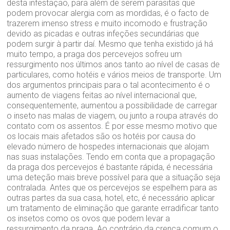
desta infestação, para além de serem parasitas que
podem provocar alergia com as mordidas, é o facto de
trazerem imenso stress e muito incomodo e frustração
devido as picadas e outras infeções secundárias que
podem surgir à partir daí. Mesmo que tenha existido já há
muito tempo, a praga dos percevejos sofreu um
ressurgimento nos últimos anos tanto ao nível de casas de
particulares, como hotéis e vários meios de transporte. Um
dos argumentos principais para o tal acontecimento é o
aumento de viagens feitas ao nível internacional que,
consequentemente, aumentou a possibilidade de carregar
o inseto nas malas de viagem, ou junto a roupa através do
contato com os assentos. É por esse mesmo motivo que
os locais mais afetados são os hotéis por causa do
elevado número de hospedes internacionais que alojam
nas suas instalações. Tendo em conta que a propagação
da praga dos percevejos é bastante rápida, é necessária
uma deteção mais breve possível para que a situação seja
contralada. Antes que os percevejos se espelhem para as
outras partes da sua casa, hotel, etc, é necessário aplicar
um tratamento de eliminação que garante erradificar tanto
os insetos como os ovos que podem levar a
ressurgimento da praga. Ao contrário da crença comum o