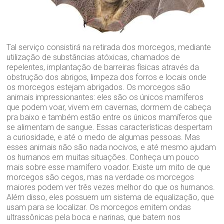
Tal serviço consistirá na retirada dos morcegos, mediante
utilização de substâncias atóxicas, chamados de
repelentes, implantação de barreiras físicas através da
obstrução dos abrigos, limpeza dos forros e locais onde
os morcegos estejam abrigados. Os morcegos são
animais impressionantes: eles são os únicos mamíferos
que podem voar, vivem em cavernas, dormem de cabeça
pra baixo e também estão entre os únicos mamíferos que
se alimentam de sangue. Essas características despertam
a curiosidade, e até o medo de algumas pessoas. Mas
esses animais não são nada nocivos, e até mesmo ajudam
os humanos em muitas situações. Conheça um pouco
mais sobre esse mamífero voador. Existe um mito de que
morcegos são cegos, mas na verdade os morcegos
maiores podem ver três vezes melhor do que os humanos.
Além disso, eles possuem um sistema de equalização, que
usam para se localizar. Os morcegos emitem ondas
ultrassônicas pela boca e narinas, que batem nos