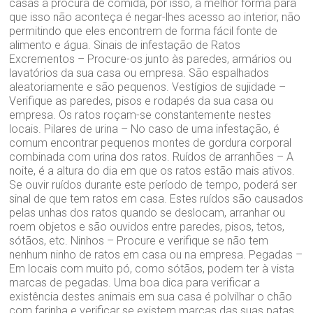
casas à procura de comida, por isso, a melhor forma para
que isso não aconteça é negar-lhes acesso ao interior, não
permitindo que eles encontrem de forma fácil fonte de
alimento e água. Sinais de infestação de Ratos
Excrementos – Procure-os junto às paredes, armários ou
lavatórios da sua casa ou empresa. São espalhados
aleatoriamente e são pequenos. Vestígios de sujidade –
Verifique as paredes, pisos e rodapés da sua casa ou
empresa. Os ratos roçam-se constantemente nestes
locais. Pilares de urina – No caso de uma infestação, é
comum encontrar pequenos montes de gordura corporal
combinada com urina dos ratos. Ruídos de arranhões – A
noite, é a altura do dia em que os ratos estão mais ativos.
Se ouvir ruídos durante este período de tempo, poderá ser
sinal de que tem ratos em casa. Estes ruídos são causados
pelas unhas dos ratos quando se deslocam, arranhar ou
roem objetos e são ouvidos entre paredes, pisos, tetos,
sótãos, etc. Ninhos – Procure e verifique se não tem
nenhum ninho de ratos em casa ou na empresa. Pegadas –
Em locais com muito pó, como sótãos, podem ter à vista
marcas de pegadas. Uma boa dica para verificar a
existência destes animais em sua casa é polvilhar o chão
com farinha e verificar se existem marcas das suas patas