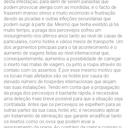
desta infestação, para além de serem parasitas que
podem provocar alergia com as mordidas, é o facto de
trazerem imenso stress e muito incomodo e frustração
devido as picadas e outras infeções secundárias que
podem surgir à partir daí. Mesmo que tenha existido já há
muito tempo, a praga dos percevejos sofreu um
ressurgimento nos últimos anos tanto ao nível de casas de
particulares, como hotéis e vários meios de transporte. Um
dos argumentos principais para o tal acontecimento é o
aumento de viagens feitas ao nível internacional que,
consequentemente, aumentou a possibilidade de carregar
o inseto nas malas de viagem, ou junto a roupa através do
contato com os assentos. É por esse mesmo motivo que
os locais mais afetados são os hotéis por causa do
elevado número de hospedes internacionais que alojam
nas suas instalações. Tendo em conta que a propagação
da praga dos percevejos é bastante rápida, é necessária
uma deteção mais breve possível para que a situação seja
contralada. Antes que os percevejos se espelhem para as
outras partes da sua casa, hotel, etc, é necessário aplicar
um tratamento de eliminação que garante erradificar tanto
os insetos como os ovos que podem levar a
ressurgimento da praga. Ao contrário da crença comum o