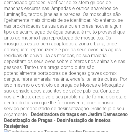
demasiado grandes. Verificar se existem grupos de
manchas escuras nas lâmpadas e outros aparelhos de
iluminação, tectos, janelas e paredes. Os mosquitos são
ligeiramente mais dificeis de se identificar. No entanto, se
nas proximidades da sua casa ou empresa houver algum
tipo de acumulação de água parada, é muito provável que
junto ao mesmo haja reprodução de mosquitos. Os
mosquitos estão bem adaptados a zona urbana, onde
conseguem reproduzir-se e pôr os seus ovos nas águas
residuais de chuva. Já as moscas, na sua maioria,
depositam os seus ovos sobre dípteros nos animais e nas
pessoas. Tanto uma praga como outra são
potencialmente portadoras de doenças graves como:
dengue, febre-amarela, malária, encefalite, entre outras. Por
isso mesmo o controlo de praga de Moscas e Mosquitos
são considerados assuntos de saúde pública. Contacte-
nos a Hidrotex resolve o seu problema de forma discreta e
dentro do horário que lhe for conivente, com o nosso
serviço personalizado de desinsetização. Solicite já o seu
orçamento .
Dedetizadora de traças em Jardim Damasceno
Dedetização de Pragas - Desinfestação de Insetos
Rastejantes