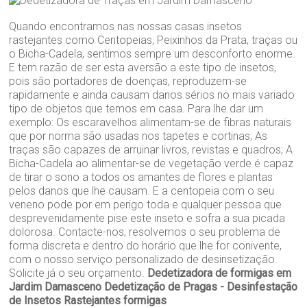
Quando encontramos nas nossas casas insetos
rastejantes como Centopeias, Peixinhos da Prata, traças ou
o Bicha-Cadela, sentimos sempre um desconforto enorme.
E tem razão de ser esta aversão a este tipo de insetos,
pois são portadores de doenças, reproduzem-se
rapidamente e ainda causam danos sérios no mais variado
tipo de objetos que temos em casa. Para lhe dar um
exemplo: Os escaravelhos alimentam-se de fibras naturais
que por norma são usadas nos tapetes e cortinas; As
traças são capazes de arruinar livros, revistas e quadros; A
Bicha-Cadela ao alimentar-se de vegetação verde é capaz
de tirar o sono a todos os amantes de flores e plantas
pelos danos que lhe causam. E a centopeia com o seu
veneno pode por em perigo toda e qualquer pessoa que
desprevenidamente pise este inseto e sofra a sua picada
dolorosa. Contacte-nos, resolvemos o seu problema de
forma discreta e dentro do horário que lhe for conivente,
com o nosso serviço personalizado de desinsetização.
Solicite já o seu orçamento.
Dedetizadora de formigas em
Jardim Damasceno
Dedetização de Pragas - Desinfestação
de Insetos Rastejantes formigas