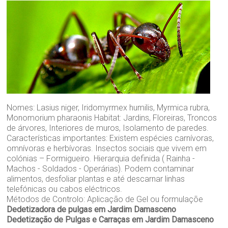
Nomes: Lasius niger, Iridomyrmex humilis, Myrmica rubra,
Monomorium pharaonis Habitat: Jardins, Floreiras, Troncos
de árvores, Interiores de muros, Isolamento de paredes.
Características importantes: Existem espécies carnívoras,
omnívoras e herbívoras. Insectos sociais que vivem em
colónias – Formigueiro. Hierarquia definida ( Rainha -
Machos - Soldados - Operárias). Podem contaminar
alimentos, desfoliar plantas e até descarnar linhas
telefónicas ou cabos eléctricos.
Métodos de Controlo: Aplicação de Gel ou formulaçõe
Dedetizadora de pulgas em Jardim Damasceno
Dedetização de Pulgas e Carraças em Jardim Damasceno