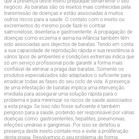
que a presença deste inseto prejudique seriamente o seu
negócio. As baratas são os insetos mais conhecidas pela
transmissão de doenças e estão associadas à muitos
outros riscos para a saúde. O contato com o inseto ou
excrementos do mesmo pode fazê-lo contrair
salmonelose, disenteria e gastroenterite. A propagação de
doenças como eczema e asma na infância também têm
sido associadas aos dejectos de baratas. Tendo em conta
a sua capacidade de reprodução rápida e sua resistência à
vários tipos de ambientes e condições extremas indica que
só um serviço profissional pode garantir a forma mais
confiável de eliminar a praga das baratas. Somente os
produtos especializados são adaptados o suficiente para
erradicar todas as fases do seu ciclo de vida. A presença
de uma infestação de baratas implica uma intervenção
imediata para assegurar uma solução rápida para o
problema e para minimizar os riscos de saúde associados
a esta praga. Se isso não fosse suficiente é também
perigoso para a saúde, podendo ser responsável por várias
doenças como: gastroenterites, hepatites, pneumonias,
infeções urinárias e gangrenas. Por isso se detetou a
presença deste inseto contate-nos e evite a proliferação
desta praga. Resolvemos o seu problema de forma