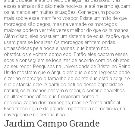
a curiosidade, e até o medo de algumas pessoas. Mas
esses animais não são nada nocivos, e até mesmo ajudam
os humanos em muitas situações. Conheça um pouco
mais sobre esse mamífero voador. Existe um mito de que
morcegos são cegos, mas na verdade os morcegos
maiores podem ver três vezes melhor do que os humanos.
Além disso, eles possuem um sistema de equalização, que
usam para se localizar. Os morcegos emitem ondas
ultrassônicas pela boca e narinas, que batem nos
obstáculos e voltam como eco. Então eles captam esses
sons e conseguem se localizar, de acordo com os objetos
ao seu redor. Pesquisas na Universidade de Bristol no Reino
Unido mostram que o ângulo em que o som regressa pode
dizer ao morcego o tamanho do objeto que está a seguir e
sua distância dele. A partir do estudo dessa capacidade
natural, os humanos criaram o radar, o sonar e aparelhos
de ultra-sonografias, que funcionam como a
ecolocalização dos morcegos, mas de forma artificial.
Essa tecnologia é de grande importância na medicina, na
navegação e na aeronáutica.
Jardim Campo Grande