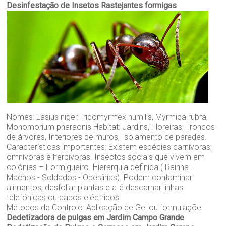
Desinfestação de Insetos Rastejantes formigas
Nomes: Lasius niger, Iridomyrmex humilis, Myrmica rubra,
Monomorium pharaonis Habitat: Jardins, Floreiras, Troncos
de árvores, Interiores de muros, Isolamento de paredes.
Características importantes: Existem espécies carnívoras,
omnívoras e herbívoras. Insectos sociais que vivem em
colónias – Formigueiro. Hierarquia definida ( Rainha -
Machos - Soldados - Operárias). Podem contaminar
alimentos, desfoliar plantas e até descarnar linhas
telefónicas ou cabos eléctricos.
Métodos de Controlo: Aplicação de Gel ou formulaçõe
Dedetizadora de pulgas em Jardim Campo Grande