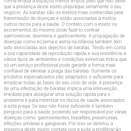
forma errada a espaços menos limpos, pelo que não deixe
que a presença deste inseto prejudique seriamente o seu
negócio. As baratas são os insetos mais conhecidas pela
transmissão de doenças e estão associadas à muitos
outros riscos para a saúde. O contato com o inseto ou
excrementos do mesmo pode fazê-lo contrair
salmonelose, disenteria e gastroenterite. A propagação de
doenças como eczema e asma na infância também têm
sido associadas aos dejectos de baratas. Tendo em conta
a sua capacidade de reprodução rápida e sua resistência à
vários tipos de ambientes e condições extremas indica que
só um serviço profissional pode garantir a forma mais
confiável de eliminar a praga das baratas. Somente os
produtos especializados são adaptados o suficiente para
erradicar todas as fases do seu ciclo de vida. A presença
de uma infestação de baratas implica uma intervenção
imediata para assegurar uma solução rápida para o
problema e para minimizar os riscos de saúde associados
a esta praga. Se isso não fosse suficiente é também
perigoso para a saúde, podendo ser responsável por várias
doenças como: gastroenterites, hepatites, pneumonias,
infeções urinárias e gangrenas. Por isso se detetou a
presença deste inseto contate-nos e evite a proliferação