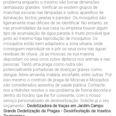
problema enquanto o mesmo não tomar dimensões
demasiado grandes. Verificar se existem grupos de
manchas escuras nas lâmpadas e outros aparelhos de
iluminação, tectos, janelas e paredes. Os mosquitos são
ligeiramente mais dificeis de se identificar. No entanto, se
nas proximidades da sua casa ou empresa houver algum
tipo de acumulação de água parada, é muito provável que
junto ao mesmo haja reprodução de mosquitos. Os
mosquitos estão bem adaptados a zona urbana, onde
conseguem reproduzir-se e pôr os seus ovos nas águas
residuais de chuva. Já as moscas, na sua maioria,
depositam os seus ovos sobre dípteros nos animais e nas
pessoas. Tanto uma praga como outra são
potencialmente portadoras de doenças graves como:
dengue, febre-amarela, malária, encefalite, entre outras. Por
isso mesmo o controlo de praga de Moscas e Mosquitos
são considerados assuntos de saúde pública. Contacte-
nos a Hidrotex resolve o seu problema de forma discreta e
dentro do horário que lhe for conivente, com o nosso
serviço personalizado de desinsetização. Solicite já o seu
orçamento .
Dedetizadora de traças em Jardim Campo
Grande
Dedetização de Pragas - Desinfestação de Insetos