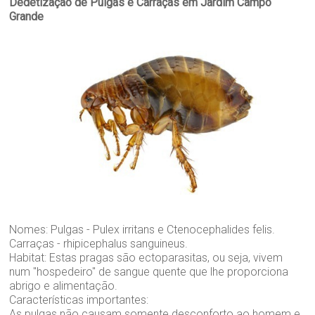
Dedetização de Pulgas e Carraças em Jardim Campo
Grande
Nomes: Pulgas - Pulex irritans e Ctenocephalides felis.
Carraças - rhipicephalus sanguineus.
Habitat: Estas pragas são ectoparasitas, ou seja, vivem
num "hospedeiro" de sangue quente que lhe proporciona
abrigo e alimentação.
Características importantes:
As pulgas não causam somente desconforto ao homem e