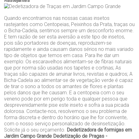
Rastejantes
Quando encontramos nas nossas casas insetos
rastejantes como Centopeias, Peixinhos da Prata, traças ou
o Bicha-Cadela, sentimos sempre um desconforto enorme.
E tem razão de ser esta aversão a este tipo de insetos,
pois são portadores de doenças, reproduzem-se
rapidamente e ainda causam danos sérios no mais variado
tipo de objetos que temos em casa. Para lhe dar um
exemplo: Os escaravelhos alimentam-se de fibras naturais
que por norma são usadas nos tapetes e cortinas; As
traças são capazes de arruinar livros, revistas e quadros; A
Bicha-Cadela ao alimentar-se de vegetação verde é capaz
de tirar o sono a todos os amantes de flores e plantas
pelos danos que lhe causam. E a centopeia com o seu
veneno pode por em perigo toda e qualquer pessoa que
desprevenidamente pise este inseto e sofra a sua picada
dolorosa. Contacte-nos, resolvemos o seu problema de
forma discreta e dentro do horário que lhe for conivente,
com o nosso serviço personalizado de desinsetização.
Solicite já o seu orçamento.
Dedetizadora de formigas em
Jardim Campo Grande
Dedetização de Pragas -