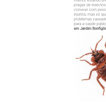
Interior, estando 
pragas de insecto
conviver com pesso
insetos, mas só qu
problemas causado
para a saúde públ
em Jardim Bonfiglio