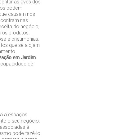
gentar as aves dos
ados podem
 que causam nos
encontram nas
eceita do negócio,
ros produtos.
ose e pneumonias.
etos que se alojam
amento .
ização em Jardim
 capacidade de
da a espaços
nte o seu negócio.
 associadas à
mesmo pode fazê-lo