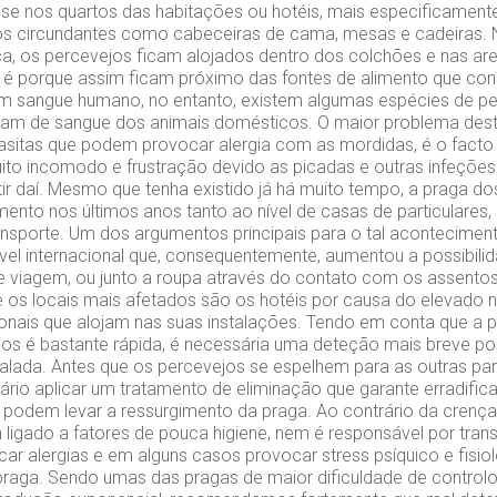
se nos quartos das habitações ou hotéis, mais especificament
os circundantes como cabeceiras de cama, mesas e cadeiras.
a, os percevejos ficam alojados dentro dos colchões e nas ar
o é porque assim ficam próximo das fontes de alimento que con
em sangue humano, no entanto, existem algumas espécies de p
am de sangue dos animais domésticos. O maior problema desta
sitas que podem provocar alergia com as mordidas, é o facto
ito incomodo e frustração devido as picadas e outras infeções
tir daí. Mesmo que tenha existido já há muito tempo, a praga d
mento nos últimos anos tanto ao nível de casas de particulares
ansporte. Um dos argumentos principais para o tal acontecime
nível internacional que, consequentemente, aumentou a possibili
e viagem, ou junto a roupa através do contato com os assentos
os locais mais afetados são os hotéis por causa do elevado 
onais que alojam nas suas instalações. Tendo em conta que a
os é bastante rápida, é necessária uma deteção mais breve pos
ralada. Antes que os percevejos se espelhem para as outras par
sário aplicar um tratamento de eliminação que garante erradifica
podem levar a ressurgimento da praga. Ao contrário da cren
 ligado a fatores de pouca higiene, nem é responsável por trans
r alergias e em alguns casos provocar stress psíquico e fisio
praga. Sendo umas das pragas de maior dificuldade de contro