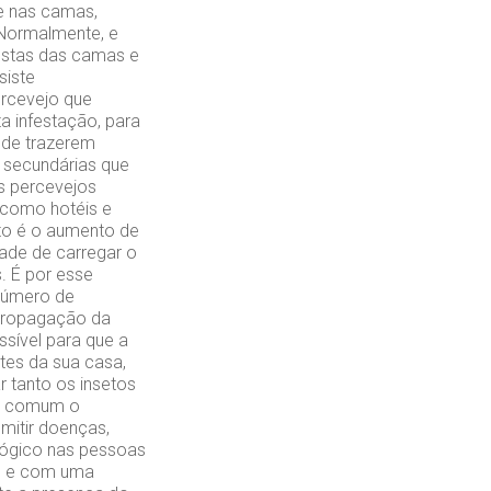
e nas camas,
 Normalmente, e
estas das camas e
siste
ercevejo que
 infestação, para
 de trazerem
 secundárias que
os percevejos
, como hotéis e
nto é o aumento de
dade de carregar o
. É por esse
número de
 propagação da
sível para que a
tes da sua casa,
r tanto os insetos
ça comum o
mitir doenças,
lógico nas pessoas
lo e com uma