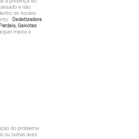
te a presença do
cansado e não
entro do horário
ento .
Dedetizadora
ardais, Gaivotas
requer meios e
lução do problema
is ou outras aves