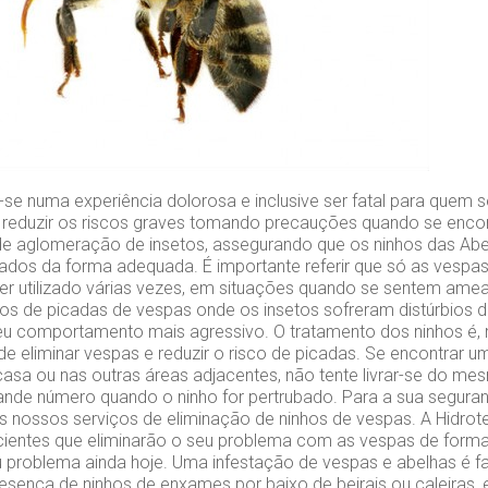
se numa experiência dolorosa e inclusive ser fatal para quem se
l reduzir os riscos graves tomando precauções quando se encont
de aglomeração de insetos, assegurando que os ninhos das Ab
lados da forma adequada. É importante referir que só as vesp
er utilizado várias vezes, em situações quando se sentem a
os de picadas de vespas onde os insetos sofreram distúrbios d
u comportamento mais agressivo. O tratamento dos ninhos é, m
de eliminar vespas e reduzir o risco de picadas. Se encontrar 
casa ou nas outras áreas adjacentes, não tente livrar-se do m
nde número quando o ninho for pertrubado. Para a sua segura
s nossos serviços de eliminação de ninhos de vespas. A Hidrot
cientes que eliminarão o seu problema com as vespas de forma
u problema ainda hoje. Uma infestação de vespas e abelhas é f
presença de ninhos de enxames por baixo de beirais ou caleiras