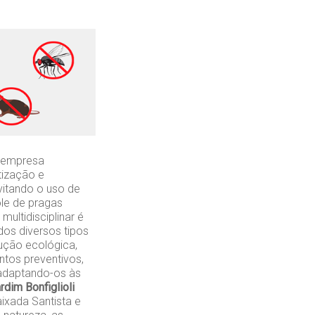
 empresa
tização e
vitando o uso de
ole de pragas
ultidisciplinar é
os diversos tipos
lução ecológica,
ntos preventivos,
 adaptando-os às
dim Bonfiglioli
ixada Santista e