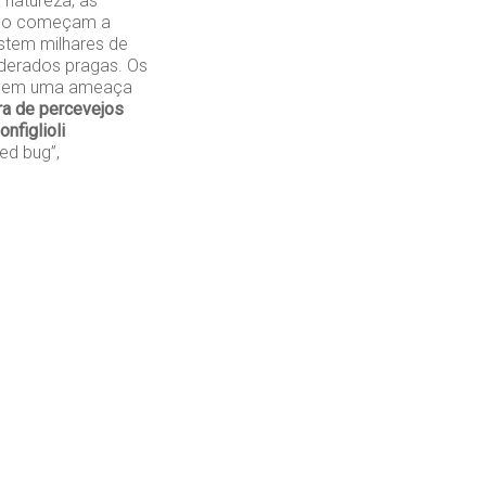
 natureza, as
ndo começam a
stem milhares de
iderados pragas. Os
olvem uma ameaça
a de percevejos
nfiglioli
d bug”,