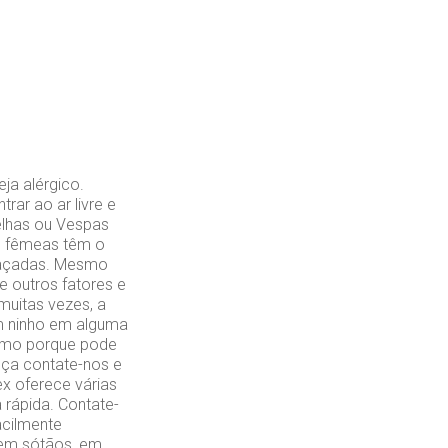
ja alérgico.
rar ao ar livre e
elhas ou Vespas
as fêmeas têm o
meaçadas. Mesmo
e outros fatores e
uitas vezes, a
um ninho em alguma
esmo porque pode
nça contate-nos e
ex oferece várias
 rápida. Contate-
acilmente
, em sótãos, em