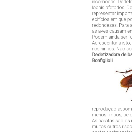
incómodas. Dedeti
locais afetados. D
representar impor
edifícios em que p
redondezas. Para a
as aves causam en
Podem ainda ser f
Acrescentar a isto
nos ninhos. Não so
Dedetizadora de ba
Bonfiglioli
reprodução assomb
menos limpos, pelo
As baratas são os 
muitos outros ris