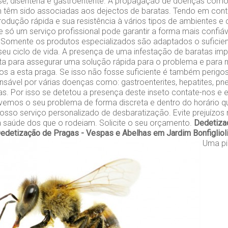
ose, disenteria e gastroenterite. A propagação de doenças co
 têm sido associadas aos dejectos de baratas. Tendo em cont
odução rápida e sua resistência à vários tipos de ambientes e
 só um serviço profissional pode garantir a forma mais confiáve
 Somente os produtos especializados são adaptados o suficien
seu ciclo de vida. A presença de uma infestação de baratas im
ta para assegurar uma solução rápida para o problema e para m
s a esta praga. Se isso não fosse suficiente é também perigo
sável por várias doenças como: gastroenterites, hepatites, pn
as. Por isso se detetou a presença deste inseto contate-nos e e
vemos o seu problema de forma discreta e dentro do horário qu
osso serviço personalizado de desbaratização. Evite prejuízo
a saúde dos que o rodeiam. Solicite o seu orçamento.
Dedetiza
edetização de Pragas - Vespas e Abelhas em Jardim Bonfigliol
Uma pi