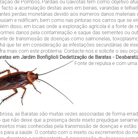
zação de Pombos, Pardais ou Gaivotas tem como objetivo afu
e facto a acumulação destas aves em beirais, varandas e telh
tantes perdas monetárias devido aos inúmeros danos materiais
ousam e nidificam, bem como nas pinturas nos carros que se 
lém disso, em locais onde a exploração agrícola é a fonte de r
ormes danos pela contaminação e saque das sementes ou out
onte de transmissão de doenças como salmonelas, toxoplasm
, há que ter em consideração as infestações secundárias de ins
fra mais com este problema. Contacte-nos e solicite o seu orç
ratas em Jardim Bonfiglioli
Dedetização de Baratas - Desbarat
Fonte de repulsa e com uma
rosa, as Baratas são muitas vezes associadas de forma erra
 que não deixe que a presença deste inseto prejudique seriame
insetos mais conhecidas pela transmissão de doenças e estão
cos para a saúde. O contato com o inseto ou excrementos do 