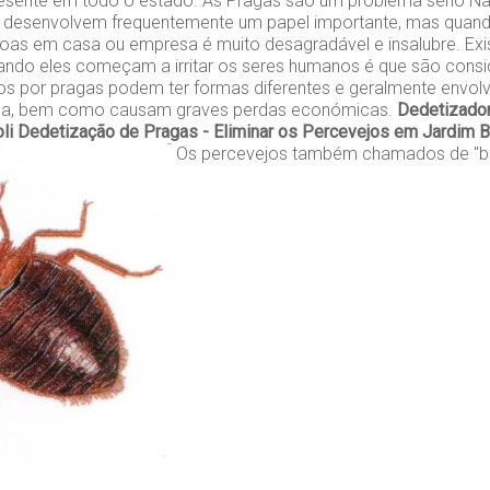
presente em todo o estado. As Pragas são um problema sério Na
s desenvolvem frequentemente um papel importante, mas qua
as em casa ou empresa é muito desagradável e insalubre. Exi
ando eles começam a irritar os seres humanos é que são cons
s por pragas podem ter formas diferentes e geralmente env
ica, bem como causam graves perdas económicas.
Dedetizador
li
Dedetização de Pragas - Eliminar os Percevejos em Jardim Bo
Os percevejos também chamados de "be