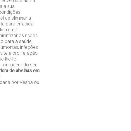
mo eczema e asma
a a sua
 condições
l de eliminar a
te para erradicar
plica uma
inimizar os riscos
so para a saúde,
eumonias, infeções
vite a proliferação
e lhe for
s na imagem do seu
dora de abelhas em
i
cada por Vespa ou