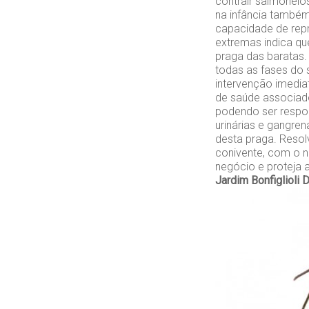
contrair salmonel
na infância também
capacidade de repr
extremas indica que
praga das baratas.
todas as fases do 
intervenção imedia
de saúde associado
podendo ser respon
urinárias e gangren
desta praga. Resol
conivente, com o n
negócio e proteja 
Jardim Bonfiglioli
D