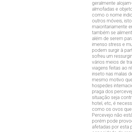
geralmente alojam-
almofadas e objet
como o nome indic
outros móveis, ist
maioritariamente 
também se aliment
além de serem para
imenso stress e mu
podem surgir à par
sofreu um ressurgi
vários meios de tr
viagens feitas ao 
inseto nas malas d
mesmo motivo que 
hospedes internaci
praga dos percevej
situação seja cont
hotel, etc, é neces
como os ovos que 
Percevejo não está
porém pode provoca
afetadas por esta 