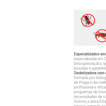
Especializados em 
especializada em C
Descupinização), q
biocidas e garanti
Dedetizadora com o
formada por biólo
de Praga e da melh
profissional e efi
programas de monit
necessidades de ca
Somos a única Empr