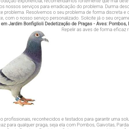
rodução exponencial, recomendamos fortemente que mal dete
 os nossos serviços para erradicação do problema. Durma des
e problema. Resolvemos o seu problema de forma discreta e d
nte, com o nosso serviço personalizado. Solicite já o seu orçam
m Jardim Bonfiglioli
Dedetização de Pragas - Aves: Pombos, P
Repelir as aves de forma eficaz 
o profissionais, reconhecidos e testados para garantir uma so
caz para qualquer praga, seja ela com Pombos, Gaivotas, Parda