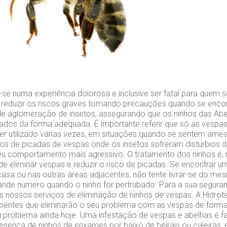
se numa experiência dolorosa e inclusive ser fatal para quem se
l reduzir os riscos graves tomando precauções quando se encont
de aglomeração de insetos, assegurando que os ninhos das Ab
lados da forma adequada. É importante referir que só as vesp
er utilizado várias vezes, em situações quando se sentem a
os de picadas de vespas onde os insetos sofreram distúrbios d
u comportamento mais agressivo. O tratamento dos ninhos é, m
de eliminar vespas e reduzir o risco de picadas. Se encontrar 
casa ou nas outras áreas adjacentes, não tente livrar-se do m
nde número quando o ninho for pertrubado. Para a sua segura
s nossos serviços de eliminação de ninhos de vespas. A Hidrot
cientes que eliminarão o seu problema com as vespas de forma
u problema ainda hoje. Uma infestação de vespas e abelhas é f
presença de ninhos de enxames por baixo de beirais ou caleiras