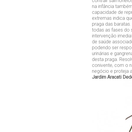
contrair salmonel
na infância também
capacidade de repr
extremas indica que
praga das baratas.
todas as fases do 
intervenção imedia
de saúde associado
podendo ser respon
urinárias e gangren
desta praga. Resol
conivente, com o n
negócio e proteja 
Jardim Aracati
Dede