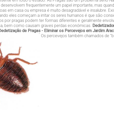
presente em todo o estado. As Pragas são um problema sério Na
s desenvolvem frequentemente um papel importante, mas qua
as em casa ou empresa é muito desagradável e insalubre. Exi
ando eles começam a irritar os seres humanos é que são cons
s por pragas podem ter formas diferentes e geralmente env
ica, bem como causam graves perdas económicas.
Dedetizador
Dedetização de Pragas - Eliminar os Percevejos em Jardim Arac
Os percevejos também chamados de "be