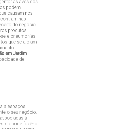
gentar as aves dos
ados podem
 que causam nos
encontram nas
eceita do negócio,
ros produtos.
ose e pneumonias.
etos que se alojam
amento .
ção em Jardim
pacidade de
da a espaços
nte o seu negócio.
 associadas à
mesmo pode fazê-lo