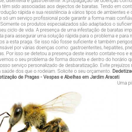
ose, disenteria e gastroenterite. A propagação de doenças co
 têm sido associadas aos dejectos de baratas. Tendo em cont
odução rápida e sua resistência à vários tipos de ambientes e
 só um serviço profissional pode garantir a forma mais confiáve
 Somente os produtos especializados são adaptados o suficien
seu ciclo de vida. A presença de uma infestação de baratas im
ta para assegurar uma solução rápida para o problema e para m
s a esta praga. Se isso não fosse suficiente é também perigo
sável por várias doenças como: gastroenterites, hepatites, pn
as. Por isso se detetou a presença deste inseto contate-nos e e
vemos o seu problema de forma discreta e dentro do horário qu
osso serviço personalizado de desbaratização. Evite prejuízo
a saúde dos que o rodeiam. Solicite o seu orçamento.
Dedetiza
tização de Pragas - Vespas e Abelhas em Jardim Aracati
Uma pi