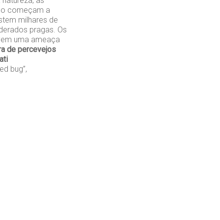
 natureza, as
ndo começam a
stem milhares de
iderados pragas. Os
olvem uma ameaça
a de percevejos
ati
d bug”,