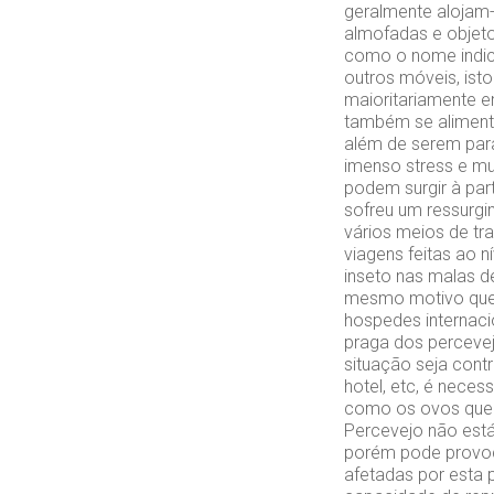
geralmente alojam-
almofadas e objet
como o nome indic
outros móveis, ist
maioritariamente 
também se aliment
além de serem para
imenso stress e mu
podem surgir à par
sofreu um ressurgi
vários meios de tr
viagens feitas ao 
inseto nas malas d
mesmo motivo que 
hospedes internaci
praga dos percevej
situação seja cont
hotel, etc, é neces
como os ovos que 
Percevejo não está
porém pode provoca
afetadas por esta 