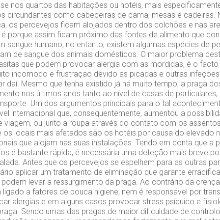
se nos quartos das habitações ou hotéis, mais especificament
os circundantes como cabeceiras de cama, mesas e cadeiras.
a, os percevejos ficam alojados dentro dos colchões e nas ar
o é porque assim ficam próximo das fontes de alimento que con
em sangue humano, no entanto, existem algumas espécies de p
am de sangue dos animais domésticos. O maior problema desta
sitas que podem provocar alergia com as mordidas, é o facto
ito incomodo e frustração devido as picadas e outras infeções
tir daí. Mesmo que tenha existido já há muito tempo, a praga d
mento nos últimos anos tanto ao nível de casas de particulares
ansporte. Um dos argumentos principais para o tal acontecime
nível internacional que, consequentemente, aumentou a possibili
e viagem, ou junto a roupa através do contato com os assentos
os locais mais afetados são os hotéis por causa do elevado 
onais que alojam nas suas instalações. Tendo em conta que a
os é bastante rápida, é necessária uma deteção mais breve pos
ralada. Antes que os percevejos se espelhem para as outras par
sário aplicar um tratamento de eliminação que garante erradifica
podem levar a ressurgimento da praga. Ao contrário da cren
 ligado a fatores de pouca higiene, nem é responsável por trans
r alergias e em alguns casos provocar stress psíquico e fisio
praga. Sendo umas das pragas de maior dificuldade de contro