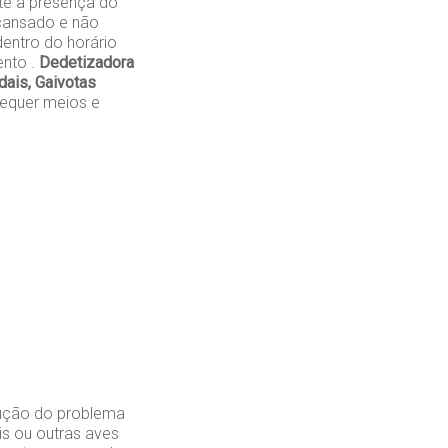
te a presença do
cansado e não
entro do horário
ento .
Dedetizadora
ais, Gaivotas
requer meios e
lução do problema
is ou outras aves