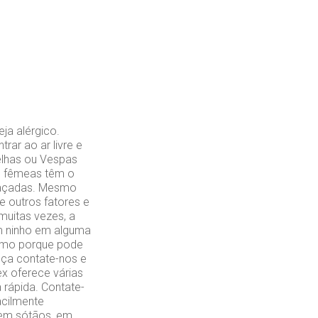
ja alérgico.
rar ao ar livre e
elhas ou Vespas
as fêmeas têm o
meaçadas. Mesmo
e outros fatores e
uitas vezes, a
um ninho em alguma
esmo porque pode
nça contate-nos e
ex oferece várias
 rápida. Contate-
acilmente
, em sótãos, em