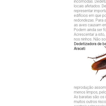
incómodas. Dedeti
locais afetados. D
representar impor
edifícios em que p
redondezas. Para a
as aves causam en
Podem ainda ser f
Acrescentar a isto
nos ninhos. Não so
Dedetizadora de ba
Aracati
reprodução assomb
menos limpos, pelo
As baratas são os 
muitos outros ris