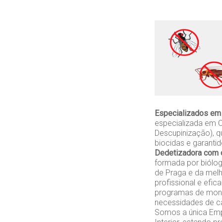
Especializados em
especializada em C
Descupinização), q
biocidas e garanti
Dedetizadora com o
formada por biólo
de Praga e da melh
profissional e efi
programas de monit
necessidades de ca
Somos a única Empr