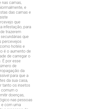
e nas camas,
 Normalmente, e
estas das camas e
siste
ercevejo que
 infestação, para
 de trazerem
 secundárias que
os percevejos
, como hotéis e
nto é o aumento de
dade de carregar o
. É por esse
número de
 propagação da
sível para que a
tes da sua casa,
r tanto os insetos
ça comum o
mitir doenças,
lógico nas pessoas
lo e com uma