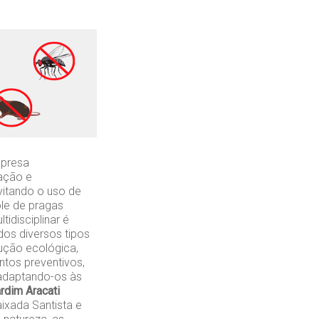
mpresa
zação e
vitando o uso de
ole de pragas
idisciplinar é
os diversos tipos
lução ecológica,
ntos preventivos,
 adaptando-os às
rdim Aracati
ixada Santista e