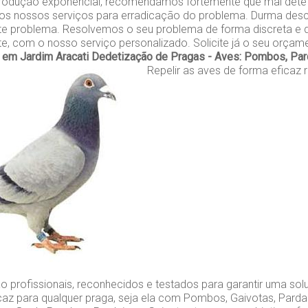
rodução exponencial, recomendamos fortemente que mal dete
 os nossos serviços para erradicação do problema. Durma des
e problema. Resolvemos o seu problema de forma discreta e d
nte, com o nosso serviço personalizado. Solicite já o seu orçam
em Jardim Aracati
Dedetização de Pragas - Aves: Pombos, Pard
Repelir as aves de forma eficaz 
o profissionais, reconhecidos e testados para garantir uma so
caz para qualquer praga, seja ela com Pombos, Gaivotas, Parda