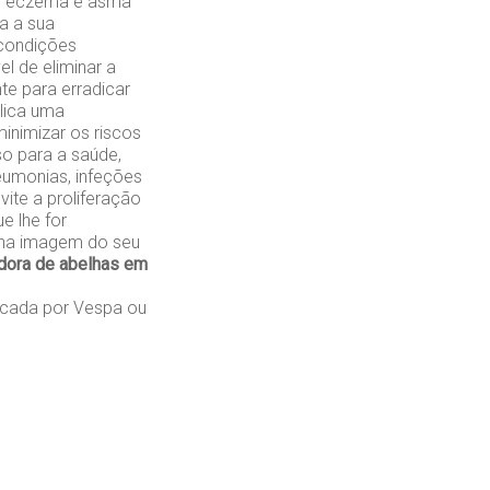
mo eczema e asma
a a sua
 condições
l de eliminar a
te para erradicar
plica uma
inimizar os riscos
so para a saúde,
eumonias, infeções
vite a proliferação
e lhe for
s na imagem do seu
dora de abelhas em
cada por Vespa ou