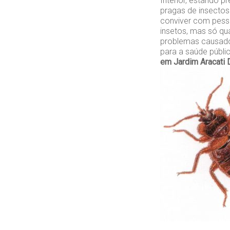
Interior, estando 
pragas de insecto
conviver com pesso
insetos, mas só qu
problemas causado
para a saúde públ
em Jardim Aracati