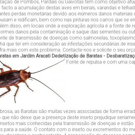
zação de Pombos, Pardais ou Gaivotas tem como objetivo afu
e facto a acumulação destas aves em beirais, varandas e telh
tantes perdas monetárias devido aos inúmeros danos materiais
ousam e nidificam, bem como nas pinturas nos carros que se 
lém disso, em locais onde a exploração agrícola é a fonte de r
ormes danos pela contaminação e saque das sementes ou out
onte de transmissão de doenças como salmonelas, toxoplasm
, há que ter em consideração as infestações secundárias de ins
fra mais com este problema. Contacte-nos e solicite o seu orç
ratas em Jardim Aracati
Dedetização de Baratas - Desbaratiza
Fonte de repulsa e com uma ca
rosa, as Baratas são muitas vezes associadas de forma erra
 que não deixe que a presença deste inseto prejudique seriame
insetos mais conhecidas pela transmissão de doenças e estão
cos para a saúde. O contato com o inseto ou excrementos do 