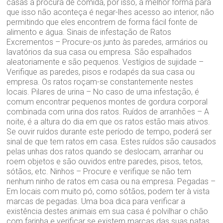
casas à procura de comida, por isso, a melhor forma para
que isso não aconteça é negar-lhes acesso ao interior, não
permitindo que eles encontrem de forma fácil fonte de
alimento e água. Sinais de infestação de Ratos
Excrementos – Procure-os junto às paredes, armários ou
lavatórios da sua casa ou empresa. São espalhados
aleatoriamente e são pequenos. Vestígios de sujidade –
Verifique as paredes, pisos e rodapés da sua casa ou
empresa. Os ratos roçam-se constantemente nestes
locais. Pilares de urina – No caso de uma infestação, é
comum encontrar pequenos montes de gordura corporal
combinada com urina dos ratos. Ruídos de arranhões – A
noite, é a altura do dia em que os ratos estão mais ativos.
Se ouvir ruídos durante este período de tempo, poderá ser
sinal de que tem ratos em casa. Estes ruídos são causados
pelas unhas dos ratos quando se deslocam, arranhar ou
roem objetos e são ouvidos entre paredes, pisos, tetos,
sótãos, etc. Ninhos – Procure e verifique se não tem
nenhum ninho de ratos em casa ou na empresa. Pegadas –
Em locais com muito pó, como sótãos, podem ter à vista
marcas de pegadas. Uma boa dica para verificar a
existência destes animais em sua casa é polvilhar o chão
com farinha e verificar se existem marcas das suas patas