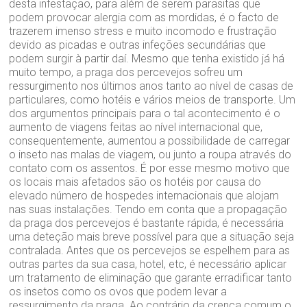
desta infestação, para além de serem parasitas que
podem provocar alergia com as mordidas, é o facto de
trazerem imenso stress e muito incomodo e frustração
devido as picadas e outras infeções secundárias que
podem surgir à partir daí. Mesmo que tenha existido já há
muito tempo, a praga dos percevejos sofreu um
ressurgimento nos últimos anos tanto ao nível de casas de
particulares, como hotéis e vários meios de transporte. Um
dos argumentos principais para o tal acontecimento é o
aumento de viagens feitas ao nível internacional que,
consequentemente, aumentou a possibilidade de carregar
o inseto nas malas de viagem, ou junto a roupa através do
contato com os assentos. É por esse mesmo motivo que
os locais mais afetados são os hotéis por causa do
elevado número de hospedes internacionais que alojam
nas suas instalações. Tendo em conta que a propagação
da praga dos percevejos é bastante rápida, é necessária
uma deteção mais breve possível para que a situação seja
contralada. Antes que os percevejos se espelhem para as
outras partes da sua casa, hotel, etc, é necessário aplicar
um tratamento de eliminação que garante erradificar tanto
os insetos como os ovos que podem levar a
ressurgimento da praga. Ao contrário da crença comum o