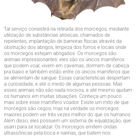
Tal serviço consistirá na retirada dos morcegos, mediante
utilização de substâncias atóxicas, chamados de
repelentes, implantação de barreiras físicas através da
obstrução dos abrigos, limpeza dos forros e locais onde
os morcegos estejam abrigados. Os morcegos são
animais impressionantes: eles são os únicos mamíferos
que podem voar, vivem em cavernas, dormem de cabeça
pra baixo e também estão entre os únicos mamíferos que
se alimentam de sangue. Essas características despertam
a curiosidade, e até o medo de algumas pessoas. Mas
esses animais não são nada nocivos, e até mesmo ajudam
os humanos em muitas situações. Conheça um pouco
mais sobre esse mamífero voador. Existe um mito de que
morcegos são cegos, mas na verdade os morcegos
maiores podem ver três vezes melhor do que os humanos.
Além disso, eles possuem um sistema de equalização, que
usam para se localizar. Os morcegos emitem ondas
ultrassônicas pela boca e narinas, que batem nos