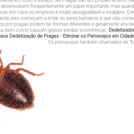
presente em todo o estado. As Pragas são um problema sério Na
s desenvolvem frequentemente um papel importante, mas qua
as em casa ou empresa é muito desagradável e insalubre. Exi
ando eles começam a irritar os seres humanos é que são cons
s por pragas podem ter formas diferentes e geralmente env
ica, bem como causam graves perdas económicas.
Dedetizador
teus
Dedetização de Pragas - Eliminar os Percevejos em Cidad
Os percevejos também chamados de "be