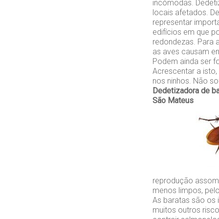
incómodas. Dedeti
locais afetados. D
representar impor
edifícios em que p
redondezas. Para a
as aves causam en
Podem ainda ser f
Acrescentar a isto
nos ninhos. Não so
Dedetizadora de b
São Mateus
reprodução assomb
menos limpos, pelo
As baratas são os 
muitos outros ris