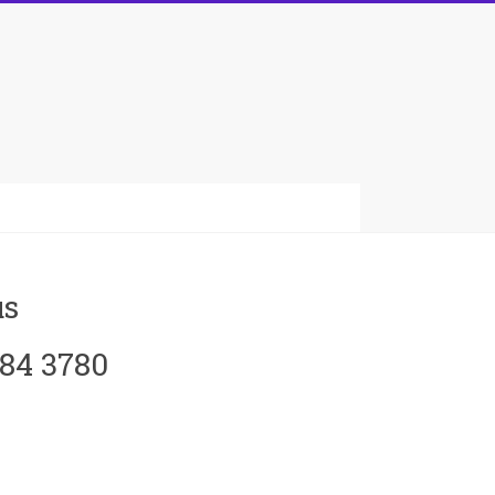
us
084 3780