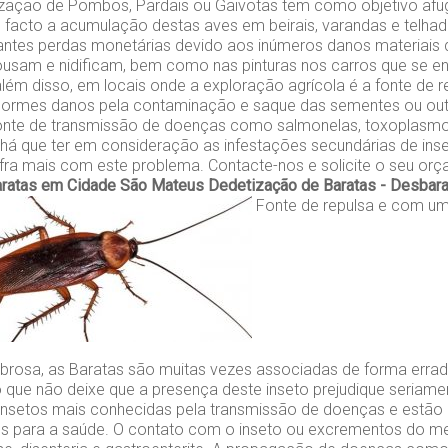
zação de Pombos, Pardais ou Gaivotas tem como objetivo afu
e facto a acumulação destas aves em beirais, varandas e telh
tantes perdas monetárias devido aos inúmeros danos materiais
ousam e nidificam, bem como nas pinturas nos carros que se 
lém disso, em locais onde a exploração agrícola é a fonte de r
ormes danos pela contaminação e saque das sementes ou out
onte de transmissão de doenças como salmonelas, toxoplasm
, há que ter em consideração as infestações secundárias de ins
fra mais com este problema. Contacte-nos e solicite o seu orç
aratas em Cidade São Mateus
Dedetização de Baratas - Desbar
Fonte de repulsa e com u
rosa, as Baratas são muitas vezes associadas de forma erra
 que não deixe que a presença deste inseto prejudique seriame
insetos mais conhecidas pela transmissão de doenças e estão
cos para a saúde. O contato com o inseto ou excrementos do 