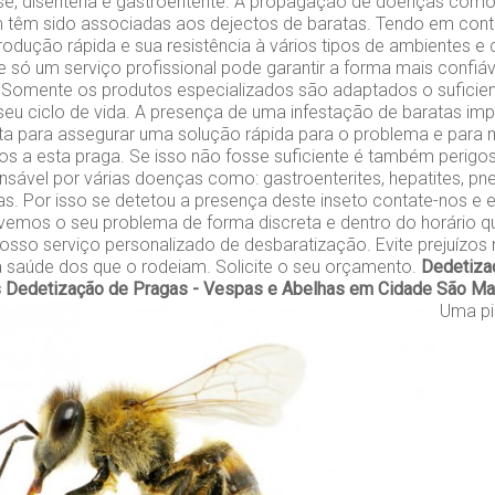
ose, disenteria e gastroenterite. A propagação de doenças co
 têm sido associadas aos dejectos de baratas. Tendo em cont
odução rápida e sua resistência à vários tipos de ambientes e
 só um serviço profissional pode garantir a forma mais confiáve
 Somente os produtos especializados são adaptados o suficien
seu ciclo de vida. A presença de uma infestação de baratas im
ta para assegurar uma solução rápida para o problema e para m
s a esta praga. Se isso não fosse suficiente é também perigo
sável por várias doenças como: gastroenterites, hepatites, pn
as. Por isso se detetou a presença deste inseto contate-nos e e
vemos o seu problema de forma discreta e dentro do horário qu
osso serviço personalizado de desbaratização. Evite prejuízo
a saúde dos que o rodeiam. Solicite o seu orçamento.
Dedetiza
s
Dedetização de Pragas - Vespas e Abelhas em Cidade São Ma
Uma pi