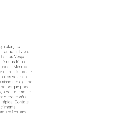
ja alérgico.
rar ao ar livre e
elhas ou Vespas
as fêmeas têm o
meaçadas. Mesmo
e outros fatores e
uitas vezes, a
um ninho em alguma
esmo porque pode
nça contate-nos e
ex oferece várias
 rápida. Contate-
acilmente
, em sótãos, em