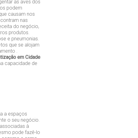
gentar as aves dos
ados podem
 que causam nos
encontram nas
eceita do negócio,
ros produtos.
ose e pneumonias.
etos que se alojam
amento .
atização em Cidade
ma capacidade de
da a espaços
nte o seu negócio.
 associadas à
mesmo pode fazê-lo