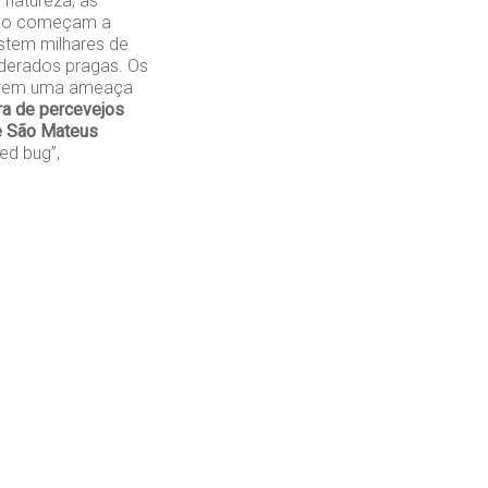
 natureza, as
ndo começam a
stem milhares de
iderados pragas. Os
olvem uma ameaça
a de percevejos
e São Mateus
d bug”,