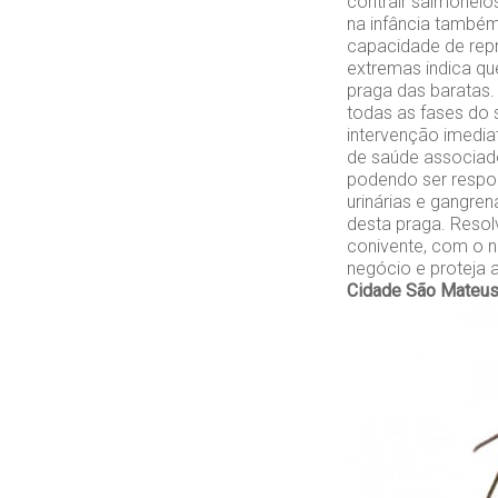
contrair salmonel
na infância também
capacidade de repr
extremas indica que
praga das baratas.
todas as fases do 
intervenção imedia
de saúde associado
podendo ser respon
urinárias e gangren
desta praga. Resol
conivente, com o n
negócio e proteja 
Cidade São Mateu