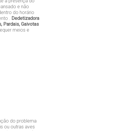
te a presença do
cansado e não
entro do horário
ento .
Dedetizadora
 Pardais, Gaivotas
requer meios e
lução do problema
is ou outras aves