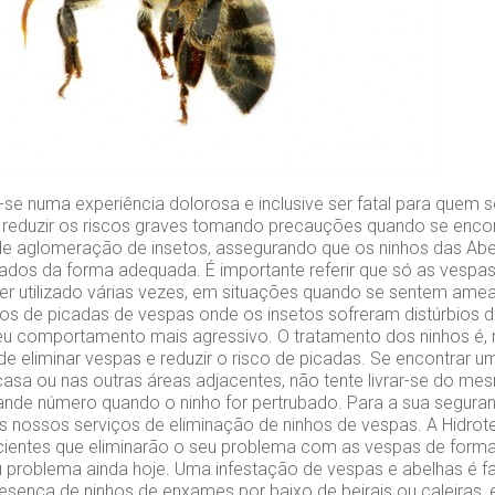
se numa experiência dolorosa e inclusive ser fatal para quem se
l reduzir os riscos graves tomando precauções quando se encont
de aglomeração de insetos, assegurando que os ninhos das Ab
lados da forma adequada. É importante referir que só as vesp
er utilizado várias vezes, em situações quando se sentem a
os de picadas de vespas onde os insetos sofreram distúrbios d
u comportamento mais agressivo. O tratamento dos ninhos é, m
de eliminar vespas e reduzir o risco de picadas. Se encontrar 
casa ou nas outras áreas adjacentes, não tente livrar-se do m
nde número quando o ninho for pertrubado. Para a sua segura
s nossos serviços de eliminação de ninhos de vespas. A Hidrot
cientes que eliminarão o seu problema com as vespas de forma
u problema ainda hoje. Uma infestação de vespas e abelhas é f
presença de ninhos de enxames por baixo de beirais ou caleiras