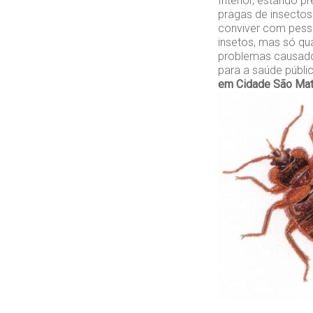
Interior, estando 
pragas de insecto
conviver com pesso
insetos, mas só qu
problemas causado
para a saúde públ
em Cidade São Ma