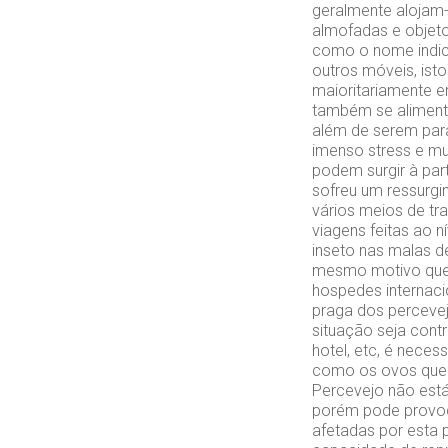
geralmente alojam-
almofadas e objet
como o nome indic
outros móveis, ist
maioritariamente 
também se aliment
além de serem para
imenso stress e mu
podem surgir à par
sofreu um ressurgi
vários meios de tr
viagens feitas ao 
inseto nas malas d
mesmo motivo que 
hospedes internaci
praga dos percevej
situação seja cont
hotel, etc, é neces
como os ovos que 
Percevejo não está
porém pode provoca
afetadas por esta 