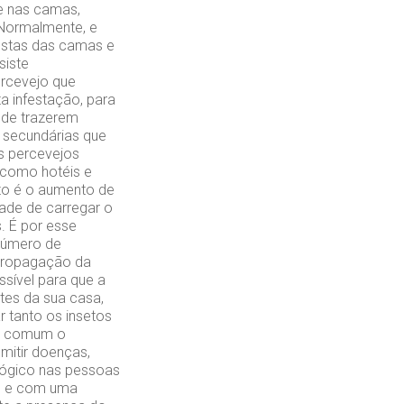
e nas camas,
 Normalmente, e
estas das camas e
siste
ercevejo que
 infestação, para
 de trazerem
 secundárias que
os percevejos
, como hotéis e
nto é o aumento de
dade de carregar o
. É por esse
número de
 propagação da
sível para que a
tes da sua casa,
r tanto os insetos
ça comum o
mitir doenças,
lógico nas pessoas
lo e com uma