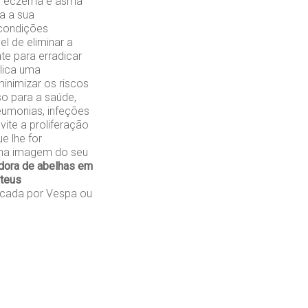
mo eczema e asma
a a sua
 condições
l de eliminar a
te para erradicar
plica uma
inimizar os riscos
so para a saúde,
eumonias, infeções
vite a proliferação
e lhe for
s na imagem do seu
dora de abelhas em
teus
cada por Vespa ou