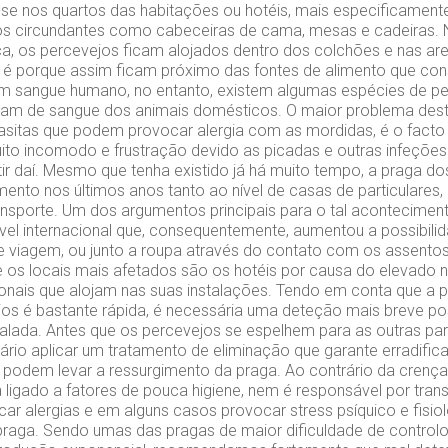
se nos quartos das habitações ou hotéis, mais especificament
os circundantes como cabeceiras de cama, mesas e cadeiras.
a, os percevejos ficam alojados dentro dos colchões e nas ar
o é porque assim ficam próximo das fontes de alimento que con
em sangue humano, no entanto, existem algumas espécies de p
am de sangue dos animais domésticos. O maior problema desta
sitas que podem provocar alergia com as mordidas, é o facto
ito incomodo e frustração devido as picadas e outras infeções
tir daí. Mesmo que tenha existido já há muito tempo, a praga d
mento nos últimos anos tanto ao nível de casas de particulares
ansporte. Um dos argumentos principais para o tal acontecime
nível internacional que, consequentemente, aumentou a possibili
e viagem, ou junto a roupa através do contato com os assentos
os locais mais afetados são os hotéis por causa do elevado 
onais que alojam nas suas instalações. Tendo em conta que a
os é bastante rápida, é necessária uma deteção mais breve pos
ralada. Antes que os percevejos se espelhem para as outras par
sário aplicar um tratamento de eliminação que garante erradifica
podem levar a ressurgimento da praga. Ao contrário da cren
 ligado a fatores de pouca higiene, nem é responsável por trans
r alergias e em alguns casos provocar stress psíquico e fisio
praga. Sendo umas das pragas de maior dificuldade de contro