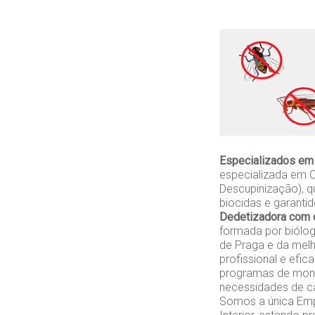
Especializados em
especializada em C
Descupinização), q
biocidas e garanti
Dedetizadora com 
formada por biólo
de Praga e da melh
profissional e efi
programas de monit
necessidades de ca
Somos a única Empr