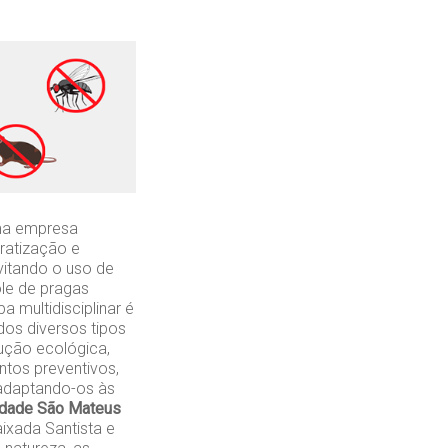
ma empresa
ratização e
vitando o uso de
ole de pragas
a multidisciplinar é
os diversos tipos
lução ecológica,
ntos preventivos,
 adaptando-os às
idade São Mateus
ixada Santista e