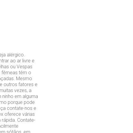
ja alérgico.
rar ao ar livre e
elhas ou Vespas
as fêmeas têm o
meaçadas. Mesmo
e outros fatores e
uitas vezes, a
um ninho em alguma
esmo porque pode
nça contate-nos e
ex oferece várias
 rápida. Contate-
acilmente
, em sótãos, em