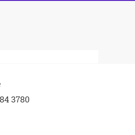
e
084 3780