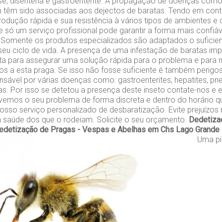
ose, disenteria e gastroenterite. A propagação de doenças co
 têm sido associadas aos dejectos de baratas. Tendo em cont
odução rápida e sua resistência à vários tipos de ambientes e
 só um serviço profissional pode garantir a forma mais confiáve
 Somente os produtos especializados são adaptados o suficien
seu ciclo de vida. A presença de uma infestação de baratas im
ta para assegurar uma solução rápida para o problema e para m
s a esta praga. Se isso não fosse suficiente é também perigo
sável por várias doenças como: gastroenterites, hepatites, pn
as. Por isso se detetou a presença deste inseto contate-nos e e
vemos o seu problema de forma discreta e dentro do horário qu
osso serviço personalizado de desbaratização. Evite prejuízo
a saúde dos que o rodeiam. Solicite o seu orçamento.
Dedetiza
edetização de Pragas - Vespas e Abelhas em Chs Lago Grande
Uma pi