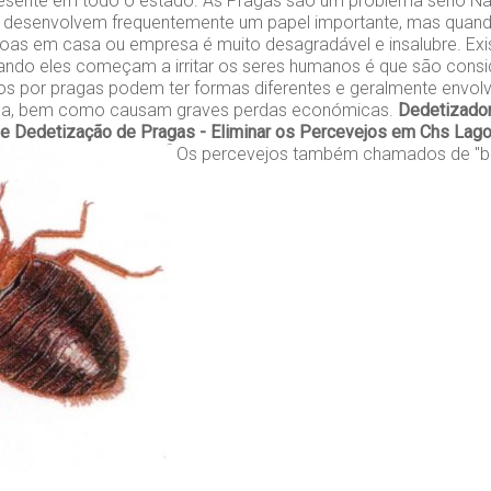
presente em todo o estado. As Pragas são um problema sério Na
s desenvolvem frequentemente um papel importante, mas qua
as em casa ou empresa é muito desagradável e insalubre. Exi
ando eles começam a irritar os seres humanos é que são cons
s por pragas podem ter formas diferentes e geralmente env
ica, bem como causam graves perdas económicas.
Dedetizador
de
Dedetização de Pragas - Eliminar os Percevejos em Chs Lag
Os percevejos também chamados de "be