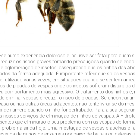
se numa experiência dolorosa e inclusive ser fatal para quem se
l reduzir os riscos graves tomando precauções quando se encont
de aglomeração de insetos, assegurando que os ninhos das Ab
lados da forma adequada. É importante referir que só as vesp
er utilizado várias vezes, em situações quando se sentem a
os de picadas de vespas onde os insetos sofreram distúrbios d
u comportamento mais agressivo. O tratamento dos ninhos é, m
de eliminar vespas e reduzir o risco de picadas. Se encontrar 
casa ou nas outras áreas adjacentes, não tente livrar-se do m
nde número quando o ninho for pertrubado. Para a sua segura
s nossos serviços de eliminação de ninhos de vespas. A Hidrot
cientes que eliminarão o seu problema com as vespas de forma
u problema ainda hoje. Uma infestação de vespas e abelhas é f
presença de ninhos de enxames por baixo de beirais ou caleiras