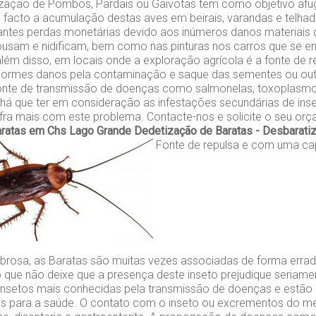
zação de Pombos, Pardais ou Gaivotas tem como objetivo afu
e facto a acumulação destas aves em beirais, varandas e telh
tantes perdas monetárias devido aos inúmeros danos materiais
ousam e nidificam, bem como nas pinturas nos carros que se 
lém disso, em locais onde a exploração agrícola é a fonte de r
ormes danos pela contaminação e saque das sementes ou out
onte de transmissão de doenças como salmonelas, toxoplasm
, há que ter em consideração as infestações secundárias de ins
fra mais com este problema. Contacte-nos e solicite o seu orç
aratas em Chs Lago Grande
Dedetização de Baratas - Desbarat
Fonte de repulsa e com uma ca
rosa, as Baratas são muitas vezes associadas de forma erra
 que não deixe que a presença deste inseto prejudique seriame
insetos mais conhecidas pela transmissão de doenças e estão
cos para a saúde. O contato com o inseto ou excrementos do 