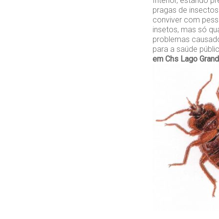
Interior, estando 
pragas de insecto
conviver com pesso
insetos, mas só qu
problemas causado
para a saúde públ
em Chs Lago Gran