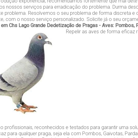
rodução exponencial, recomendamos fortemente que mal dete
 os nossos serviços para erradicação do problema. Durma des
e problema. Resolvemos o seu problema de forma discreta e d
nte, com o nosso serviço personalizado. Solicite já o seu orçam
 em Chs Lago Grande
Dedetização de Pragas - Aves: Pombos, P
Repelir as aves de forma eficaz 
o profissionais, reconhecidos e testados para garantir uma so
caz para qualquer praga, seja ela com Pombos, Gaivotas, Parda