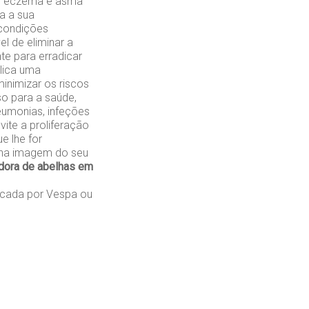
mo eczema e asma
a a sua
 condições
l de eliminar a
te para erradicar
plica uma
inimizar os riscos
so para a saúde,
eumonias, infeções
vite a proliferação
e lhe for
s na imagem do seu
dora de abelhas em
cada por Vespa ou