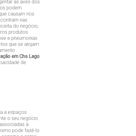
gentar as aves dos
ados podem
 que causam nos
encontram nas
eceita do negócio,
ros produtos.
ose e pneumonias.
etos que se alojam
amento .
ização em Chs Lago
pacidade de
da a espaços
nte o seu negócio.
 associadas à
mesmo pode fazê-lo