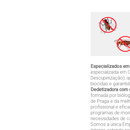
Especializados em
especializada em C
Descupinização), q
biocidas e garanti
Dedetizadora com 
formada por biólo
de Praga e da melh
profissional e efi
programas de monit
necessidades de ca
Somos a única Empr