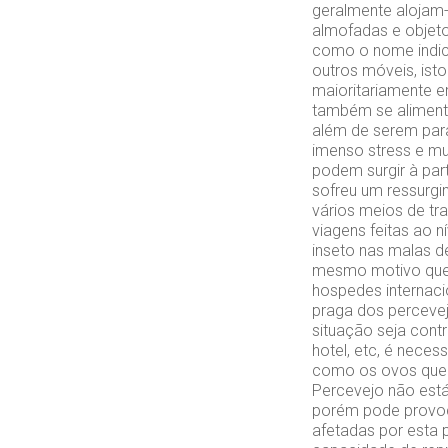
geralmente alojam-
almofadas e objet
como o nome indic
outros móveis, ist
maioritariamente 
também se aliment
além de serem para
imenso stress e mu
podem surgir à par
sofreu um ressurgi
vários meios de tr
viagens feitas ao 
inseto nas malas d
mesmo motivo que 
hospedes internaci
praga dos percevej
situação seja cont
hotel, etc, é neces
como os ovos que 
Percevejo não está
porém pode provoca
afetadas por esta 