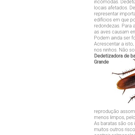
incómodas. Dedeti
locais afetados. D
representar impor
edifícios em que p
redondezas. Para a
as aves causam en
Podem ainda ser f
Acrescentar a isto
nos ninhos. Não so
Dedetizadora de b
Grande
reprodução assomb
menos limpos, pelo
As baratas são os 
muitos outros ris