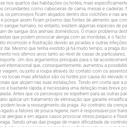
se nos quartos das habitações ou hotéis, mais especificament
os circundantes como cabeceiras de cama, mesas e cadeiras.
a, os percevejos ficam alojados dentro dos colchões e nas ar
o é porque assim ficam próximo das fontes de alimento que con
em sangue humano, no entanto, existem algumas espécies de p
am de sangue dos animais domésticos. O maior problema desta
sitas que podem provocar alergia com as mordidas, é o facto
ito incomodo e frustração devido as picadas e outras infeções
tir daí. Mesmo que tenha existido já há muito tempo, a praga d
mento nos últimos anos tanto ao nível de casas de particulares
ansporte. Um dos argumentos principais para o tal acontecime
nível internacional que, consequentemente, aumentou a possibili
e viagem, ou junto a roupa através do contato com os assentos
os locais mais afetados são os hotéis por causa do elevado 
onais que alojam nas suas instalações. Tendo em conta que a
os é bastante rápida, é necessária uma deteção mais breve pos
ralada. Antes que os percevejos se espelhem para as outras par
sário aplicar um tratamento de eliminação que garante erradifica
podem levar a ressurgimento da praga. Ao contrário da cren
 ligado a fatores de pouca higiene, nem é responsável por trans
r alergias e em alguns casos provocar stress psíquico e fisio
praga. Sendo umas das pragas de maior dificuldade de contro