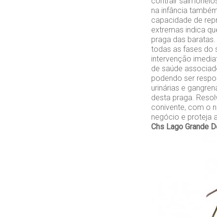
contrair salmonel
na infância também
capacidade de repr
extremas indica que
praga das baratas.
todas as fases do 
intervenção imedia
de saúde associado
podendo ser respon
urinárias e gangren
desta praga. Resol
conivente, com o n
negócio e proteja 
Chs Lago Grande
D