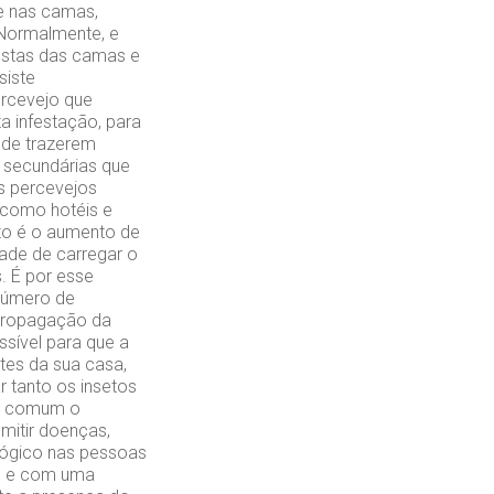
e nas camas,
 Normalmente, e
estas das camas e
siste
ercevejo que
 infestação, para
 de trazerem
 secundárias que
os percevejos
, como hotéis e
nto é o aumento de
dade de carregar o
. É por esse
número de
 propagação da
sível para que a
tes da sua casa,
r tanto os insetos
ça comum o
mitir doenças,
lógico nas pessoas
lo e com uma