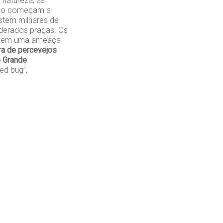
 natureza, as
ndo começam a
stem milhares de
iderados pragas. Os
olvem uma ameaça
a de percevejos
o Grande
d bug”,