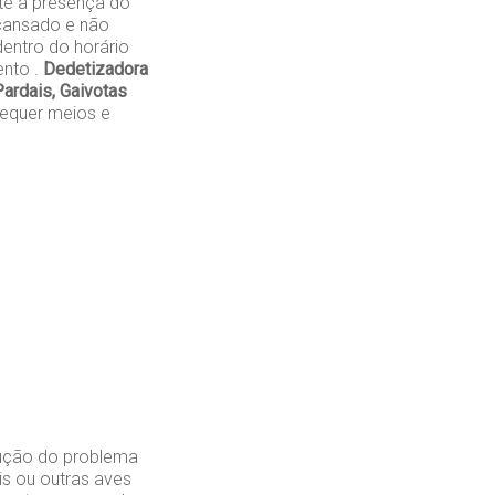
te a presença do
cansado e não
entro do horário
ento .
Dedetizadora
ardais, Gaivotas
requer meios e
lução do problema
is ou outras aves