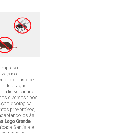
 empresa
tização e
vitando o uso de
ole de pragas
ultidisciplinar é
os diversos tipos
lução ecológica,
ntos preventivos,
 adaptando-os às
hs Lago Grande
ixada Santista e