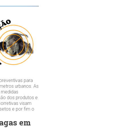
reventivas para
ímetros urbanos. As
m medidas
ção dos produtos e
orretivas visam
nsetos e por fim o
ragas em