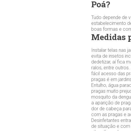
Poá?
Tudo depende de vo
estabelecimento de
boas formas e com 
Medidas p
Instalar telas nas
evita de insetos in
dedetizar, aí fica 
ralos, entre outro
fácil acesso das p
pragas é em jardi
Entulho, água parad
pragas muito preju
mosquito da dengu
a aparição de praga
dor de cabeça para
com as pragas e ac
Desinfetantes ent
de situação e com 