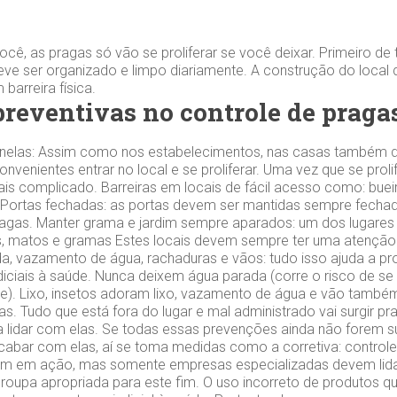
cê, as pragas só vão se proliferar se você deixar. Primeiro de 
ve ser organizado e limpo diariamente. A construção do local
barreira física.
reventivas no controle de praga
 janelas: Assim como nos estabelecimentos, nas casas também de
convenientes entrar no local e se proliferar. Uma vez que se prol
mais complicado. Barreiras em locais de fácil acesso como: buei
s. Portas fechadas: as portas devem ser mantidas sempre fechada
ragas. Manter grama e jardim sempre aparados: um dos lugares 
ns, matos e gramas Estes locais devem sempre ter uma atenção
a, vazamento de água, rachaduras e vãos: tudo isso ajuda a prol
diciais à saúde. Nunca deixem água parada (corre o risco de s
e). Lixo, insetos adoram lixo, vazamento de água e vão tamb
s. Tudo que está fora do lugar e mal administrado vai surgir pr
 lidar com elas. Se todas essas prevenções ainda não forem suf
abar com elas, aí se toma medidas como a corretiva: controle
ram em ação, mas somente empresas especializadas devem lida
roupa apropriada para este fim. O uso incorreto de produtos q