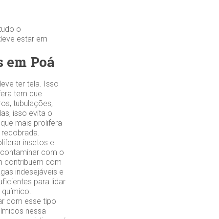
tudo o
 deve estar em
s em Poá
ve ter tela. Isso
ifera tem que
ros, tubulações,
s, isso evita o
que mais prolifera
 redobrada.
iferar insetos e
e contaminar com o
ém contribuem com
agas indesejáveis e
icientes para lidar
 químico.
r com esse tipo
uímicos nessa