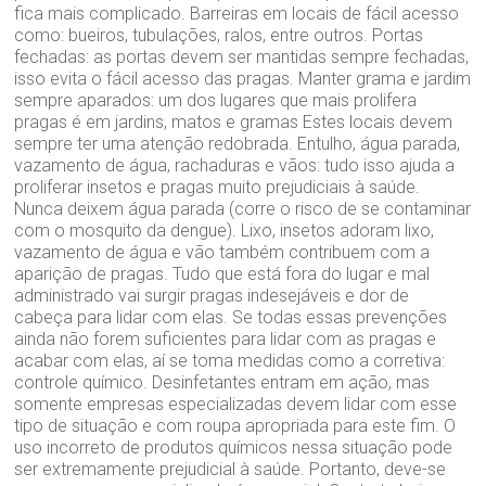
fica mais complicado. Barreiras em locais de fácil acesso
como: bueiros, tubulações, ralos, entre outros. Portas
fechadas: as portas devem ser mantidas sempre fechadas,
isso evita o fácil acesso das pragas. Manter grama e jardim
sempre aparados: um dos lugares que mais prolifera
pragas é em jardins, matos e gramas Estes locais devem
sempre ter uma atenção redobrada. Entulho, água parada,
vazamento de água, rachaduras e vãos: tudo isso ajuda a
proliferar insetos e pragas muito prejudiciais à saúde.
Nunca deixem água parada (corre o risco de se contaminar
com o mosquito da dengue). Lixo, insetos adoram lixo,
vazamento de água e vão também contribuem com a
aparição de pragas. Tudo que está fora do lugar e mal
administrado vai surgir pragas indesejáveis e dor de
cabeça para lidar com elas. Se todas essas prevenções
ainda não forem suficientes para lidar com as pragas e
acabar com elas, aí se toma medidas como a corretiva:
controle químico. Desinfetantes entram em ação, mas
somente empresas especializadas devem lidar com esse
tipo de situação e com roupa apropriada para este fim. O
uso incorreto de produtos químicos nessa situação pode
ser extremamente prejudicial à saúde. Portanto, deve-se