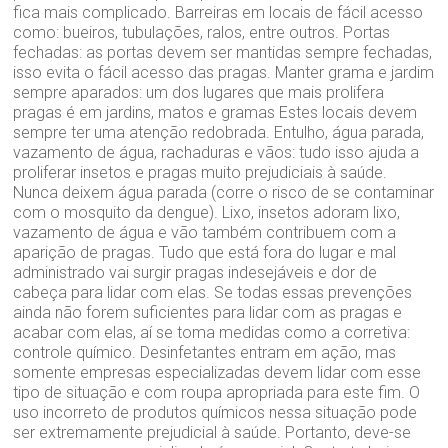
fica mais complicado. Barreiras em locais de fácil acesso
como: bueiros, tubulações, ralos, entre outros. Portas
fechadas: as portas devem ser mantidas sempre fechadas,
isso evita o fácil acesso das pragas. Manter grama e jardim
sempre aparados: um dos lugares que mais prolifera
pragas é em jardins, matos e gramas Estes locais devem
sempre ter uma atenção redobrada. Entulho, água parada,
vazamento de água, rachaduras e vãos: tudo isso ajuda a
proliferar insetos e pragas muito prejudiciais à saúde.
Nunca deixem água parada (corre o risco de se contaminar
com o mosquito da dengue). Lixo, insetos adoram lixo,
vazamento de água e vão também contribuem com a
aparição de pragas. Tudo que está fora do lugar e mal
administrado vai surgir pragas indesejáveis e dor de
cabeça para lidar com elas. Se todas essas prevenções
ainda não forem suficientes para lidar com as pragas e
acabar com elas, aí se toma medidas como a corretiva:
controle químico. Desinfetantes entram em ação, mas
somente empresas especializadas devem lidar com esse
tipo de situação e com roupa apropriada para este fim. O
uso incorreto de produtos químicos nessa situação pode
ser extremamente prejudicial à saúde. Portanto, deve-se