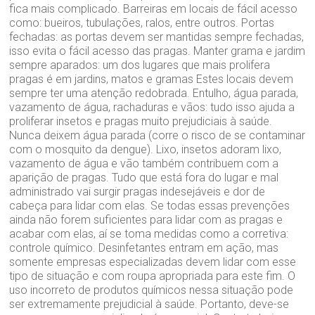
fica mais complicado. Barreiras em locais de fácil acesso
como: bueiros, tubulações, ralos, entre outros. Portas
fechadas: as portas devem ser mantidas sempre fechadas,
isso evita o fácil acesso das pragas. Manter grama e jardim
sempre aparados: um dos lugares que mais prolifera
pragas é em jardins, matos e gramas Estes locais devem
sempre ter uma atenção redobrada. Entulho, água parada,
vazamento de água, rachaduras e vãos: tudo isso ajuda a
proliferar insetos e pragas muito prejudiciais à saúde.
Nunca deixem água parada (corre o risco de se contaminar
com o mosquito da dengue). Lixo, insetos adoram lixo,
vazamento de água e vão também contribuem com a
aparição de pragas. Tudo que está fora do lugar e mal
administrado vai surgir pragas indesejáveis e dor de
cabeça para lidar com elas. Se todas essas prevenções
ainda não forem suficientes para lidar com as pragas e
acabar com elas, aí se toma medidas como a corretiva:
controle químico. Desinfetantes entram em ação, mas
somente empresas especializadas devem lidar com esse
tipo de situação e com roupa apropriada para este fim. O
uso incorreto de produtos químicos nessa situação pode
ser extremamente prejudicial à saúde. Portanto, deve-se