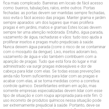
fica mais complicado. Barreiras em locais de fácil acesso
como: bueiros, tubulações, ralos, entre outros. Portas
fechadas: as portas devem ser mantidas sempre fechadas,
isso evita o fácil acesso das pragas. Manter grama e jardim
sempre aparados: um dos lugares que mais prolifera
pragas é em jardins, matos e gramas Estes locais devem
sempre ter uma atenção redobrada. Entulho, água parada,
vazamento de água, rachaduras e vãos: tudo isso ajuda a
proliferar insetos e pragas muito prejudiciais à saúde.
Nunca deixem água parada (corre o risco de se contaminar
com o mosquito da dengue). Lixo, insetos adoram lixo,
vazamento de água e vão também contribuem com a
aparição de pragas. Tudo que está fora do lugar e mal
administrado vai surgir pragas indesejáveis e dor de
cabeça para lidar com elas. Se todas essas prevenções
ainda não forem suficientes para lidar com as pragas e
acabar com elas, aí se toma medidas como a corretiva:
controle químico. Desinfetantes entram em ação, mas
somente empresas especializadas devem lidar com esse
tipo de situação e com roupa apropriada para este fim. O
uso incorreto de produtos químicos nessa situação pode
ser extremamente prejudicial à saúde. Portanto, deve-se