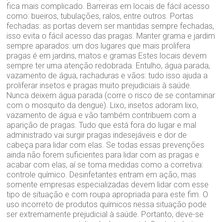
fica mais complicado. Barreiras em locais de fácil acesso
como: bueiros, tubulações, ralos, entre outros. Portas
fechadas: as portas devem ser mantidas sempre fechadas,
isso evita o fácil acesso das pragas. Manter grama e jardim
sempre aparados: um dos lugares que mais prolifera
pragas é em jardins, matos e gramas Estes locais devem
sempre ter uma atenção redobrada. Entulho, água parada,
vazamento de água, rachaduras e vãos: tudo isso ajuda a
proliferar insetos e pragas muito prejudiciais à saúde.
Nunca deixem água parada (corre o risco de se contaminar
com o mosquito da dengue). Lixo, insetos adoram lixo,
vazamento de água e vão também contribuem com a
aparição de pragas. Tudo que está fora do lugar e mal
administrado vai surgir pragas indesejáveis e dor de
cabeça para lidar com elas. Se todas essas prevenções
ainda não forem suficientes para lidar com as pragas e
acabar com elas, aí se toma medidas como a corretiva:
controle químico. Desinfetantes entram em ação, mas
somente empresas especializadas devem lidar com esse
tipo de situação e com roupa apropriada para este fim. O
uso incorreto de produtos químicos nessa situação pode
ser extremamente prejudicial à saúde. Portanto, deve-se