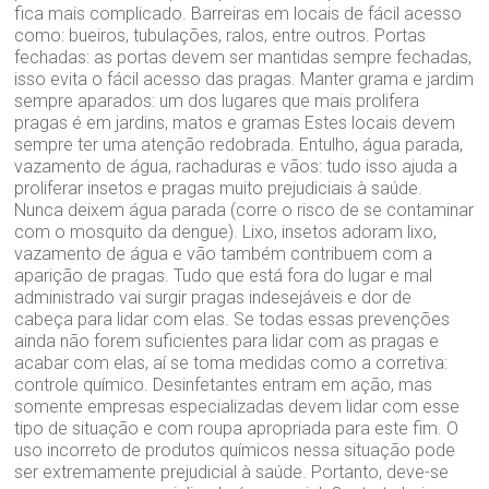
fica mais complicado. Barreiras em locais de fácil acesso
como: bueiros, tubulações, ralos, entre outros. Portas
fechadas: as portas devem ser mantidas sempre fechadas,
isso evita o fácil acesso das pragas. Manter grama e jardim
sempre aparados: um dos lugares que mais prolifera
pragas é em jardins, matos e gramas Estes locais devem
sempre ter uma atenção redobrada. Entulho, água parada,
vazamento de água, rachaduras e vãos: tudo isso ajuda a
proliferar insetos e pragas muito prejudiciais à saúde.
Nunca deixem água parada (corre o risco de se contaminar
com o mosquito da dengue). Lixo, insetos adoram lixo,
vazamento de água e vão também contribuem com a
aparição de pragas. Tudo que está fora do lugar e mal
administrado vai surgir pragas indesejáveis e dor de
cabeça para lidar com elas. Se todas essas prevenções
ainda não forem suficientes para lidar com as pragas e
acabar com elas, aí se toma medidas como a corretiva:
controle químico. Desinfetantes entram em ação, mas
somente empresas especializadas devem lidar com esse
tipo de situação e com roupa apropriada para este fim. O
uso incorreto de produtos químicos nessa situação pode
ser extremamente prejudicial à saúde. Portanto, deve-se