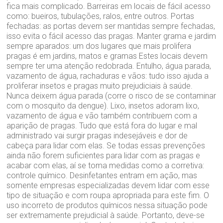
fica mais complicado. Barreiras em locais de fácil acesso
como: bueiros, tubulações, ralos, entre outros. Portas
fechadas: as portas devem ser mantidas sempre fechadas,
isso evita o fácil acesso das pragas. Manter grama e jardim
sempre aparados: um dos lugares que mais prolifera
pragas é em jardins, matos e gramas Estes locais devem
sempre ter uma atenção redobrada. Entulho, água parada,
vazamento de água, rachaduras e vãos: tudo isso ajuda a
proliferar insetos e pragas muito prejudiciais à saúde.
Nunca deixem água parada (corre o risco de se contaminar
com o mosquito da dengue). Lixo, insetos adoram lixo,
vazamento de água e vão também contribuem com a
aparição de pragas. Tudo que está fora do lugar e mal
administrado vai surgir pragas indesejáveis e dor de
cabeça para lidar com elas. Se todas essas prevenções
ainda não forem suficientes para lidar com as pragas e
acabar com elas, aí se toma medidas como a corretiva:
controle químico. Desinfetantes entram em ação, mas
somente empresas especializadas devem lidar com esse
tipo de situação e com roupa apropriada para este fim. O
uso incorreto de produtos químicos nessa situação pode
ser extremamente prejudicial à saúde. Portanto, deve-se