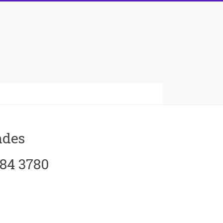
ndes
084 3780