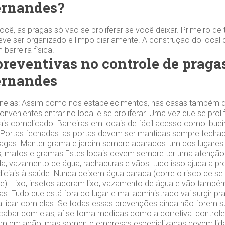
ernandes?
cê, as pragas só vão se proliferar se você deixar. Primeiro de 
ve ser organizado e limpo diariamente. A construção do local
barreira física.
reventivas no controle de praga
ernandes
 janelas: Assim como nos estabelecimentos, nas casas também de
convenientes entrar no local e se proliferar. Uma vez que se prol
mais complicado. Barreiras em locais de fácil acesso como: buei
s. Portas fechadas: as portas devem ser mantidas sempre fechada
ragas. Manter grama e jardim sempre aparados: um dos lugares 
ns, matos e gramas Estes locais devem sempre ter uma atenção
a, vazamento de água, rachaduras e vãos: tudo isso ajuda a prol
diciais à saúde. Nunca deixem água parada (corre o risco de s
e). Lixo, insetos adoram lixo, vazamento de água e vão tamb
s. Tudo que está fora do lugar e mal administrado vai surgir pr
 lidar com elas. Se todas essas prevenções ainda não forem suf
abar com elas, aí se toma medidas como a corretiva: controle
ram em ação, mas somente empresas especializadas devem lida