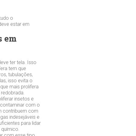
tudo o
 deve estar em
s em
ve ter tela. Isso
ifera tem que
ros, tubulações,
s, isso evita o
que mais prolifera
 redobrada.
iferar insetos e
e contaminar com o
ém contribuem com
agas indesejáveis e
icientes para lidar
 químico.
r com esse tipo