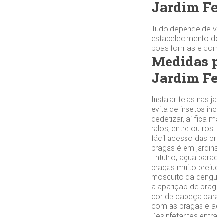
Jardim F
Tudo depende de vo
estabelecimento de
boas formas e com 
Medidas p
Jardim F
Instalar telas nas
evita de insetos in
dedetizar, aí fica 
ralos, entre outro
fácil acesso das p
pragas é em jardi
Entulho, água parad
pragas muito preju
mosquito da dengu
a aparição de praga
dor de cabeça para
com as pragas e ac
Desinfetantes ent