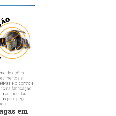
rie de ações
elecimentos e
tivas e o controle
ano na fabricação
 Já as medidas
lhas para pegar
ocal.
ragas em