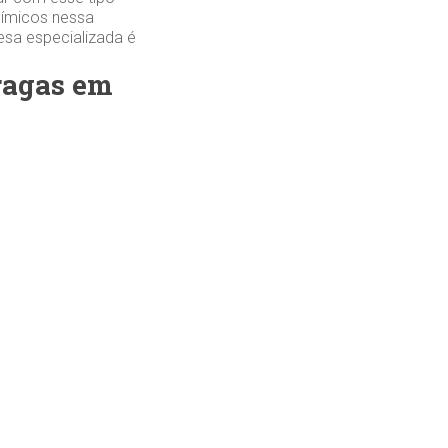
uímicos nessa
esa especializada é
pragas em