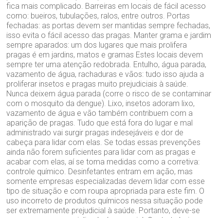
fica mais complicado. Barreiras em locais de fácil acesso
como: bueiros, tubulações, ralos, entre outros. Portas
fechadas: as portas devem ser mantidas sempre fechadas,
isso evita o fácil acesso das pragas. Manter grama e jardim
sempre aparados: um dos lugares que mais prolifera
pragas é em jardins, matos e gramas Estes locais devem
sempre ter uma atenção redobrada. Entulho, água parada,
vazamento de água, rachaduras e vãos: tudo isso ajuda a
proliferar insetos e pragas muito prejudiciais à saúde.
Nunca deixem água parada (corre o risco de se contaminar
com o mosquito da dengue). Lixo, insetos adoram lixo,
vazamento de água e vão também contribuem com a
aparição de pragas. Tudo que está fora do lugar e mal
administrado vai surgir pragas indesejáveis e dor de
cabeça para lidar com elas. Se todas essas prevenções
ainda não forem suficientes para lidar com as pragas e
acabar com elas, aí se toma medidas como a corretiva:
controle químico. Desinfetantes entram em ação, mas
somente empresas especializadas devem lidar com esse
tipo de situação e com roupa apropriada para este fim. O
uso incorreto de produtos químicos nessa situação pode
ser extremamente prejudicial à saúde. Portanto, deve-se