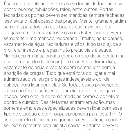
fica mais complicado. Barreiras em locais de fácil acesso
como: bueiros, tubulações, ralos, entre outros. Portas
fechadas: as portas devem ser mantidas sempre fechadas,
isso evita o fácil acesso das pragas. Manter grama e jardim
sempre aparados: um dos lugares que mais prolifera
pragas é em jardins, matos e gramas Estes locais devem
sempre ter uma atenção redobrada. Entulho, água parada,
vazamento de água, rachaduras e vãos: tudo isso ajuda a
proliferar insetos e pragas muito prejudiciais à saúde.
Nunca deixem água parada (corre o risco de se contaminar
com o mosquito da dengue). Lixo, insetos adoram lixo,
vazamento de água e vão também contribuem com a
aparição de pragas. Tudo que está fora do lugar e mal
administrado vai surgir pragas indesejáveis e dor de
cabeça para lidar com elas. Se todas essas prevenções
ainda não forem suficientes para lidar com as pragas e
acabar com elas, aí se toma medidas como a corretiva:
controle químico. Desinfetantes entram em ação, mas
somente empresas especializadas devem lidar com esse
tipo de situação e com roupa apropriada para este fim. O
uso incorreto de produtos químicos nessa situação pode
ser extremamente prejudicial à saúde. Portanto, deve-se