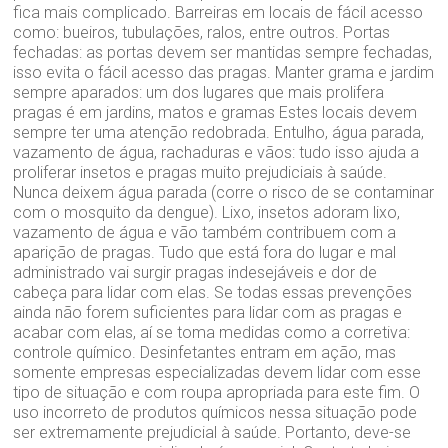
fica mais complicado. Barreiras em locais de fácil acesso
como: bueiros, tubulações, ralos, entre outros. Portas
fechadas: as portas devem ser mantidas sempre fechadas,
isso evita o fácil acesso das pragas. Manter grama e jardim
sempre aparados: um dos lugares que mais prolifera
pragas é em jardins, matos e gramas Estes locais devem
sempre ter uma atenção redobrada. Entulho, água parada,
vazamento de água, rachaduras e vãos: tudo isso ajuda a
proliferar insetos e pragas muito prejudiciais à saúde.
Nunca deixem água parada (corre o risco de se contaminar
com o mosquito da dengue). Lixo, insetos adoram lixo,
vazamento de água e vão também contribuem com a
aparição de pragas. Tudo que está fora do lugar e mal
administrado vai surgir pragas indesejáveis e dor de
cabeça para lidar com elas. Se todas essas prevenções
ainda não forem suficientes para lidar com as pragas e
acabar com elas, aí se toma medidas como a corretiva:
controle químico. Desinfetantes entram em ação, mas
somente empresas especializadas devem lidar com esse
tipo de situação e com roupa apropriada para este fim. O
uso incorreto de produtos químicos nessa situação pode
ser extremamente prejudicial à saúde. Portanto, deve-se