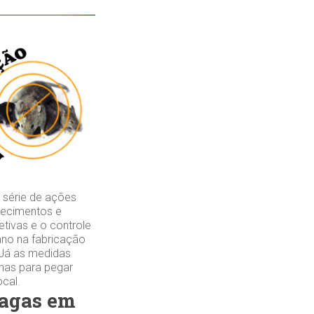
série de ações
elecimentos e
tivas e o controle
ano na fabricação
 Já as medidas
lhas para pegar
ocal.
ragas em