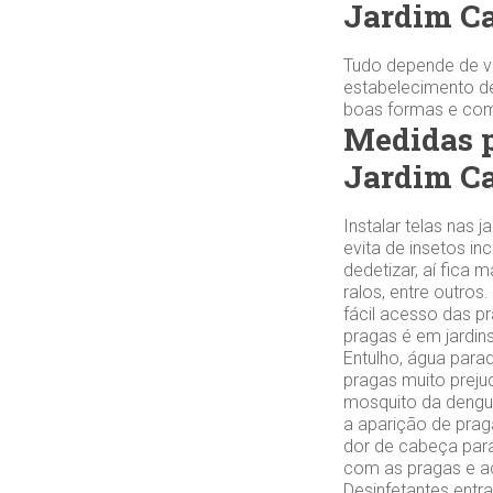
Jardim C
Tudo depende de vo
estabelecimento de
boas formas e com 
Medidas p
Jardim C
Instalar telas nas
evita de insetos in
dedetizar, aí fica 
ralos, entre outro
fácil acesso das p
pragas é em jardi
Entulho, água parad
pragas muito preju
mosquito da dengu
a aparição de praga
dor de cabeça para
com as pragas e ac
Desinfetantes ent