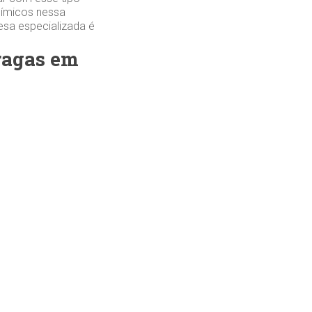
uímicos nessa
esa especializada é
pragas em