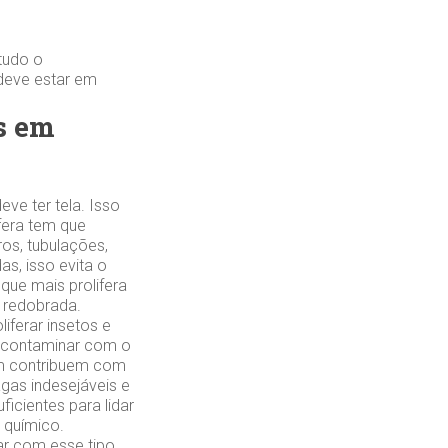
tudo o
 deve estar em
s em
ve ter tela. Isso
ifera tem que
ros, tubulações,
s, isso evita o
que mais prolifera
 redobrada.
iferar insetos e
e contaminar com o
ém contribuem com
agas indesejáveis e
icientes para lidar
 químico.
r com esse tipo