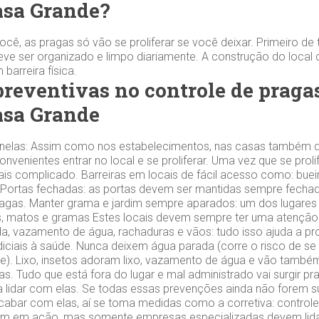
asa Grande?
cê, as pragas só vão se proliferar se você deixar. Primeiro de 
ve ser organizado e limpo diariamente. A construção do local
barreira física.
reventivas no controle de praga
asa Grande
 janelas: Assim como nos estabelecimentos, nas casas também de
convenientes entrar no local e se proliferar. Uma vez que se prol
mais complicado. Barreiras em locais de fácil acesso como: buei
s. Portas fechadas: as portas devem ser mantidas sempre fechada
ragas. Manter grama e jardim sempre aparados: um dos lugares 
ns, matos e gramas Estes locais devem sempre ter uma atenção
a, vazamento de água, rachaduras e vãos: tudo isso ajuda a prol
diciais à saúde. Nunca deixem água parada (corre o risco de s
e). Lixo, insetos adoram lixo, vazamento de água e vão tamb
s. Tudo que está fora do lugar e mal administrado vai surgir pr
 lidar com elas. Se todas essas prevenções ainda não forem suf
abar com elas, aí se toma medidas como a corretiva: controle
ram em ação, mas somente empresas especializadas devem lida