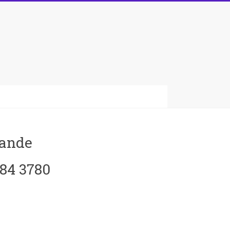
rande
084 3780