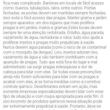
fica mais complicado. Barreiras em locais de fácil acesso
como: bueiros, tubulações, ralos, entre outros. Portas
fechadas: as portas devem ser mantidas sempre fechadas,
isso evita o fácil acesso das pragas. Manter grama e jardim
sempre aparados: um dos lugares que mais prolifera
pragas é em jardins, matos e gramas Estes locais devem
sempre ter uma atenção redobrada. Entulho, água parada,
vazamento de água, rachaduras e vãos: tudo isso ajuda a
proliferar insetos e pragas muito prejudiciais à saúde.
Nunca deixem água parada (corre o risco de se contaminar
com o mosquito da dengue). Lixo, insetos adoram lixo,
vazamento de água e vão também contribuem com a
aparição de pragas. Tudo que está fora do lugar e mal
administrado vai surgir pragas indesejáveis e dor de
cabeça para lidar com elas. Se todas essas prevenções
ainda não forem suficientes para lidar com as pragas e
acabar com elas, aí se toma medidas como a corretiva:
controle químico. Desinfetantes entram em ação, mas
somente empresas especializadas devem lidar com esse
tipo de situação e com roupa apropriada para este fim. O
uso incorreto de produtos químicos nessa situação pode
ser extremamente prejudicial à saúde. Portanto, deve-se