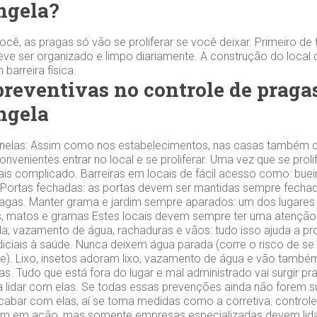
ngela?
cê, as pragas só vão se proliferar se você deixar. Primeiro de 
ve ser organizado e limpo diariamente. A construção do local
barreira física.
reventivas no controle de praga
ngela
 janelas: Assim como nos estabelecimentos, nas casas também de
convenientes entrar no local e se proliferar. Uma vez que se prol
mais complicado. Barreiras em locais de fácil acesso como: buei
s. Portas fechadas: as portas devem ser mantidas sempre fechada
ragas. Manter grama e jardim sempre aparados: um dos lugares 
ns, matos e gramas Estes locais devem sempre ter uma atenção
a, vazamento de água, rachaduras e vãos: tudo isso ajuda a prol
diciais à saúde. Nunca deixem água parada (corre o risco de s
e). Lixo, insetos adoram lixo, vazamento de água e vão tamb
s. Tudo que está fora do lugar e mal administrado vai surgir pr
 lidar com elas. Se todas essas prevenções ainda não forem suf
abar com elas, aí se toma medidas como a corretiva: controle
ram em ação, mas somente empresas especializadas devem lida