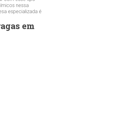
uímicos nessa
esa especializada é
pragas em