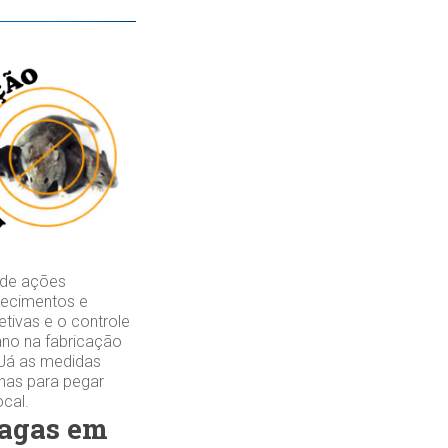
 de ações
elecimentos e
tivas e o controle
ano na fabricação
 Já as medidas
lhas para pegar
ocal.
ragas em