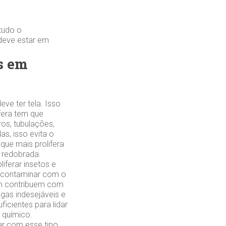
tudo o
 deve estar em
s em
ve ter tela. Isso
ifera tem que
ros, tubulações,
s, isso evita o
que mais prolifera
 redobrada.
iferar insetos e
e contaminar com o
ém contribuem com
agas indesejáveis e
icientes para lidar
 químico.
r com esse tipo