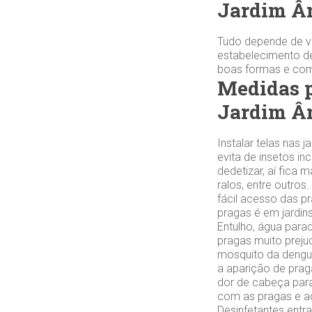
Jardim Â
Tudo depende de vo
estabelecimento de
boas formas e com 
Medidas p
Jardim Â
Instalar telas nas
evita de insetos in
dedetizar, aí fica 
ralos, entre outro
fácil acesso das p
pragas é em jardi
Entulho, água parad
pragas muito preju
mosquito da dengu
a aparição de praga
dor de cabeça para
com as pragas e ac
Desinfetantes ent