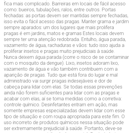
fica mais complicado. Barreiras em locais de fácil acesso
como: bueiros, tubulações, ralos, entre outros. Portas
fechadas: as portas devem ser mantidas sempre fechadas,
isso evita o fácil acesso das pragas. Manter grama e jardim
sempre aparados: um dos lugares que mais prolifera
pragas é em jardins, matos e gramas Estes locais devem
sempre ter uma atenção redobrada. Entulho, água parada,
vazamento de água, rachaduras e vãos: tudo isso ajuda a
proliferar insetos e pragas muito prejudiciais à saúde.
Nunca deixem água parada (corre o risco de se contaminar
com o mosquito da dengue). Lixo, insetos adoram lixo,
vazamento de água e vão também contribuem com a
aparição de pragas. Tudo que está fora do lugar e mal
administrado vai surgir pragas indesejáveis e dor de
cabeça para lidar com elas. Se todas essas prevenções
ainda não forem suficientes para lidar com as pragas e
acabar com elas, aí se toma medidas como a corretiva:
controle químico. Desinfetantes entram em ação, mas
somente empresas especializadas devem lidar com esse
tipo de situação e com roupa apropriada para este fim. O
uso incorreto de produtos químicos nessa situação pode
ser extremamente prejudicial à saúde. Portanto, deve-se