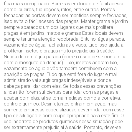
fica mais complicado. Barreiras em locais de fácil acesso
como: bueiros, tubulações, ralos, entre outros. Portas
fechadas: as portas devem ser mantidas sempre fechadas,
isso evita o fácil acesso das pragas. Manter grama e jardim
sempre aparados: um dos lugares que mais prolifera
pragas é em jardins, matos e gramas Estes locais devem
sempre ter uma atenção redobrada. Entulho, água parada,
vazamento de água, rachaduras e vãos: tudo isso ajuda a
proliferar insetos e pragas muito prejudiciais à saúde.
Nunca deixem água parada (corre o risco de se contaminar
com o mosquito da dengue). Lixo, insetos adoram lixo,
vazamento de água e vão também contribuem com a
aparição de pragas. Tudo que está fora do lugar e mal
administrado vai surgir pragas indesejáveis e dor de
cabeça para lidar com elas. Se todas essas prevenções
ainda não forem suficientes para lidar com as pragas e
acabar com elas, aí se toma medidas como a corretiva:
controle químico. Desinfetantes entram em ação, mas
somente empresas especializadas devem lidar com esse
tipo de situação e com roupa apropriada para este fim. O
uso incorreto de produtos químicos nessa situação pode
ser extremamente prejudicial à saúde. Portanto, deve-se