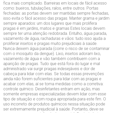
fica mais complicado. Barreiras em locais de fácil acesso
como: bueiros, tubulações, ralos, entre outros. Portas
fechadas: as portas devem ser mantidas sempre fechadas,
isso evita o fácil acesso das pragas. Manter grama e jardim
sempre aparados: um dos lugares que mais prolifera
pragas é em jardins, matos e gramas Estes locais devem
sempre ter uma atenção redobrada. Entulho, água parada,
vazamento de água, rachaduras e vãos: tudo isso ajuda a
proliferar insetos e pragas muito prejudiciais à saúde.
Nunca deixem água parada (corre o risco de se contaminar
com o mosquito da dengue). Lixo, insetos adoram lixo,
vazamento de água e vão também contribuem com a
aparição de pragas. Tudo que está fora do lugar e mal
administrado vai surgir pragas indesejáveis e dor de
cabeça para lidar com elas. Se todas essas prevenções
ainda não forem suficientes para lidar com as pragas e
acabar com elas, aí se toma medidas como a corretiva:
controle químico. Desinfetantes entram em ação, mas
somente empresas especializadas devem lidar com esse
tipo de situação e com roupa apropriada para este fim. O
uso incorreto de produtos químicos nessa situação pode
ser extremamente prejudicial à saúde. Portanto, deve-se