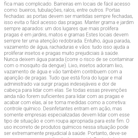
fica mais complicado. Barreiras em locais de fácil acesso
como: bueiros, tubulações, ralos, entre outros. Portas
fechadas: as portas devem ser mantidas sempre fechadas,
isso evita o fácil acesso das pragas. Manter grama e jardim
sempre aparados: um dos lugares que mais prolifera
pragas é em jardins, matos e gramas Estes locais devem
sempre ter uma atenção redobrada. Entulho, água parada,
vazamento de água, rachaduras e vãos: tudo isso ajuda a
proliferar insetos e pragas muito prejudiciais à saúde.
Nunca deixem água parada (corre o risco de se contaminar
com o mosquito da dengue). Lixo, insetos adoram lixo,
vazamento de água e vão também contribuem com a
aparição de pragas. Tudo que está fora do lugar e mal
administrado vai surgir pragas indesejáveis e dor de
cabeça para lidar com elas. Se todas essas prevenções
ainda não forem suficientes para lidar com as pragas e
acabar com elas, aí se toma medidas como a corretiva:
controle químico. Desinfetantes entram em ação, mas
somente empresas especializadas devem lidar com esse
tipo de situação e com roupa apropriada para este fim. O
uso incorreto de produtos químicos nessa situação pode
ser extremamente prejudicial à saúde. Portanto, deve-se